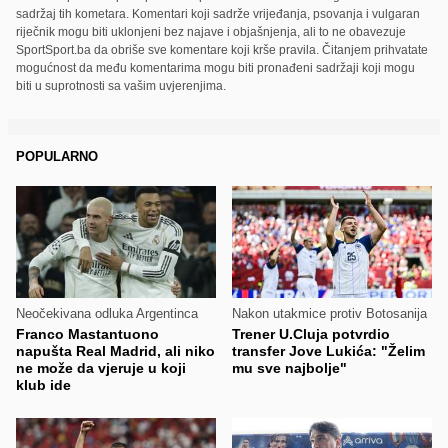
sadržaj tih kometara. Komentari koji sadrže vrijeđanja, psovanja i vulgaran
riječnik mogu biti uklonjeni bez najave i objašnjenja, ali to ne obavezuje
SportSport.ba da obriše sve komentare koji krše pravila. Čitanjem prihvatate
mogućnost da među komentarima mogu biti pronađeni sadržaji koji mogu
biti u suprotnosti sa vašim uvjerenjima.
POPULARNO
Neočekivana odluka Argentinca
Nakon utakmice protiv Botosanija
Franco Mastantuono
Trener U.Cluja potvrdio
napušta Real Madrid, ali niko
transfer Jove Lukića: "Želim
ne može da vjeruje u koji
mu sve najbolje"
klub ide