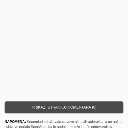
PRIKAŽI STRANICU KOMENTARA (0)
NAPOMENA:
Komentari odražavaju stavove njihovih autora/ica, a ne nužno
i stavove portala SportSport.ba te portal ne može i neće odgovarati za