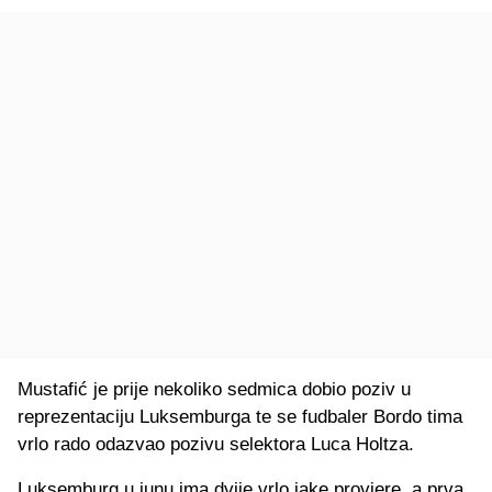
Mustafić je prije nekoliko sedmica dobio poziv u
reprezentaciju Luksemburga te se fudbaler Bordo tima
vrlo rado odazvao pozivu selektora Luca Holtza.
Luksemburg u junu ima dvije vrlo jake provjere, a prva