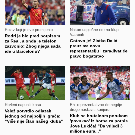
Poziv koji je sve promijenio
Nakon uspješne ere na klupi
Vatrenih
Rodri je bio pred potpisom
Gotovo je! Zlatko Dalić
za Real, a onda je telefon
preuzima novu
zazvonio: Zbog njega sada
reprezentaciju i zarađivat će
ide u Barcelonu?
pravo bogatstvo
Rođeni napunili kasu
Bh. reprezentativac će negdje
drugo nastaviti karijeru
Velež potvrdio odlazak
Klub se brutalnom porukom
jednog od najboljih igrača:
'povukao' iz borbe za potpis
"Više nije član našeg kluba"
Jove Lukića! "Da vrijedi 3
miliona eura..."