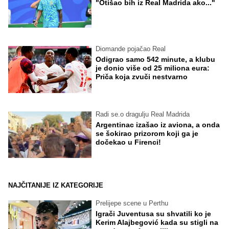
"Otišao bih iz Real Madrida ako..."
Diomande pojačao Real
Odigrao samo 542 minute, a klubu
je donio više od 25 miliona eura:
Priča koja zvuči nestvarno
Radi se.o dragulju Real Madrida
Argentinac izašao iz aviona, a onda
se šokirao prizorom koji ga je
dočekao u Firenci!
NAJČITANIJE IZ KATEGORIJE
Prelijepe scene u Perthu
Igrači Juventusa su shvatili ko je
Kerim Alajbegović kada su stigli na