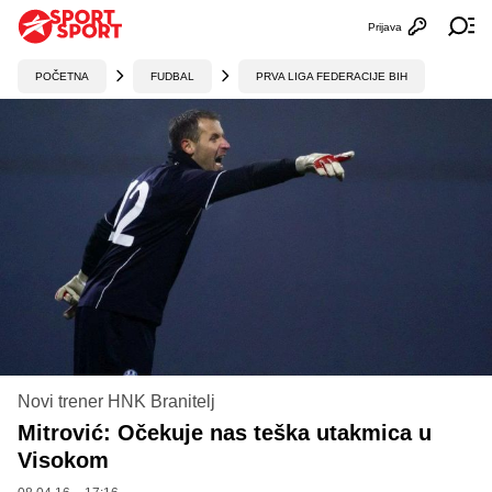
Prijava
Otvori profi
Ot
POČETNA
FUDBAL
PRVA LIGA FEDERACIJE BIH
Novi trener HNK Branitelj
Mitrović: Očekuje nas teška utakmica u
Visokom