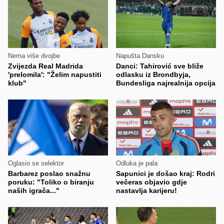
Nema više dvojbe
Napušta Dansku
Zvijezda Real Madrida
Danci: Tahirović sve bliže
'prelomila': "Želim napustiti
odlasku iz Brondbyja,
klub"
Bundesliga najrealnija opcija
Oglasio se selektor
Odluka je pala
Barbarez poslao snažnu
Sapunici je došao kraj: Rodri
poruku: "Toliko o biranju
večeras objavio gdje
naših igrača..."
nastavlja karijeru!