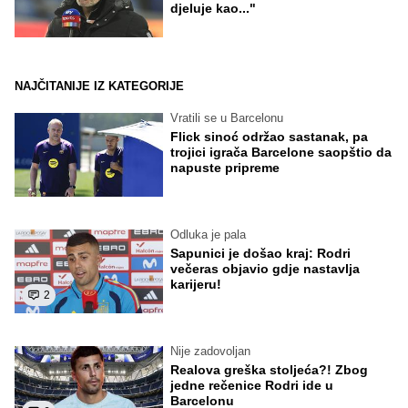
djeluje kao..."
NAJČITANIJE IZ KATEGORIJE
Vratili se u Barcelonu
Flick sinoć održao sastanak, pa
trojici igrača Barcelone saopštio da
napuste pripreme
Odluka je pala
Sapunici je došao kraj: Rodri
večeras objavio gdje nastavlja
karijeru!
2
Nije zadovoljan
Realova greška stoljeća?! Zbog
jedne rečenice Rodri ide u
Barcelonu