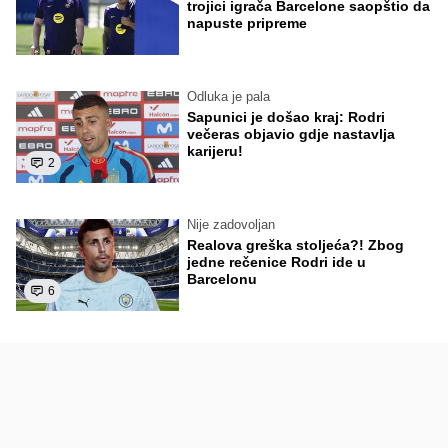
trojici igrača Barcelone saopštio da
napuste pripreme
Odluka je pala
Sapunici je došao kraj: Rodri
večeras objavio gdje nastavlja
karijeru!
2
Nije zadovoljan
Realova greška stoljeća?! Zbog
jedne rečenice Rodri ide u
Barcelonu
6