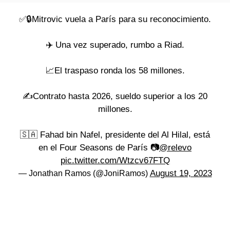
✅🔒Mitrovic vuela a París para su reconocimiento.
✈️ Una vez superado, rumbo a Riad.
📈El traspaso ronda los 58 millones.
✍️Contrato hasta 2026, sueldo superior a los 20
millones.
🇸🇦 Fahad bin Nafel, presidente del Al Hilal, está
en el Four Seasons de París 📷
@relevo
pic.twitter.com/Wtzcv67FTQ
August 19, 2023
— Jonathan Ramos (@JoniRamos)