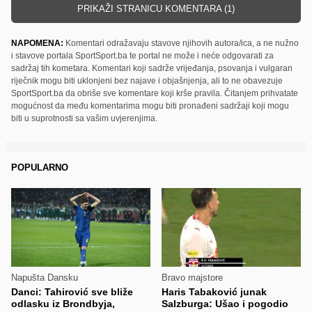
PRIKAŽI STRANICU KOMENTARA (1)
NAPOMENA:
Komentari odražavaju stavove njihovih autora/ica, a ne nužno
i stavove portala SportSport.ba te portal ne može i neće odgovarati za
sadržaj tih kometara. Komentari koji sadrže vrijeđanja, psovanja i vulgaran
riječnik mogu biti uklonjeni bez najave i objašnjenja, ali to ne obavezuje
SportSport.ba da obriše sve komentare koji krše pravila. Čitanjem prihvatate
mogućnost da među komentarima mogu biti pronađeni sadržaji koji mogu
biti u suprotnosti sa vašim uvjerenjima.
POPULARNO
Napušta Dansku
Bravo majstore
Danci: Tahirović sve bliže
Haris Tabaković junak
odlasku iz Brondbyja,
Salzburga: Ušao i pogodio