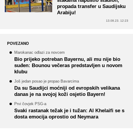
štakama napustio stadion,
propada transfer u Saudijsku
Arabiju!
13.08.23. 12:23
POVEZANO
Marokanac odlazi za novcem
Bio prijeko potreban Bayernu, ali mu nije bio
suđen: Bounou večeras predstavljen u novom
klubu
Još jedan posao je propao Bavarcima
Da su Saudijci moćniji od evropskih velikana
danas je na svojoj koži osjetio Bayern!
Prvi čovjek PSG-a
Svaki rastanak težak je i tužan: Al Khelaifi se s
dosta emocija oprostio od Neymara