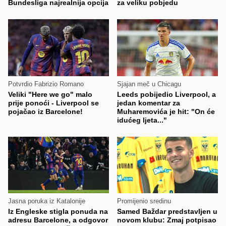
Bundesliga najrealnija opcija
za veliku pobjedu
Potvrdio Fabrizio Romano
Sjajan meč u Chicagu
Veliki "Here we go" malo
Leeds pobijedio Liverpool, a
prije ponoći - Liverpool se
jedan komentar za
pojačao iz Barcelone!
Muharemovića je hit: "On će
idućeg ljeta..."
Jasna poruka iz Katalonije
Promijenio sredinu
Iz Engleske stigla ponuda na
Samed Baždar predstavljen u
adresu Barcelone, a odgovor
novom klubu: Zmaj potpisao