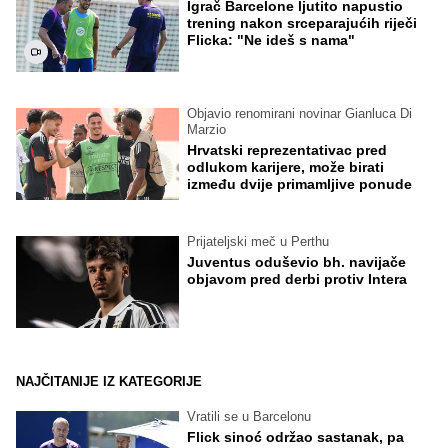
Igrač Barcelone ljutito napustio
trening nakon srceparajućih riječi
Flicka: "Ne ideš s nama"
Objavio renomirani novinar Gianluca Di
Marzio
Hrvatski reprezentativac pred
odlukom karijere, može birati
između dvije primamljive ponude
Prijateljski meč u Perthu
Juventus oduševio bh. navijače
objavom pred derbi protiv Intera
NAJČITANIJE IZ KATEGORIJE
Vratili se u Barcelonu
Flick sinoć održao sastanak, pa