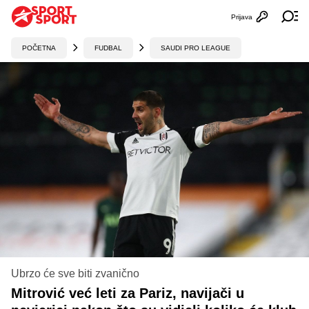
Prijava
Otvori profi
Ot
POČETNA
FUDBAL
SAUDI PRO LEAGUE
Ubrzo će sve biti zvanično
Mitrović već leti za Pariz, navijači u