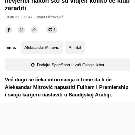
nevjerici nakon što su vidjeli koliko će klub
zaraditi
19.08.23. - 15:47,
Esmer Oštraković
1
Teme:
Aleksandar Mitrović
Al Hilal
Dodajte SportSport u vaš Google izbor
Već dugo se čeka informacija o tome da li će
Aleksandar Mitrović napustiti Fulham i Premiership
i svoju karijeru nastaviti u Saudijskoj Arabiji.