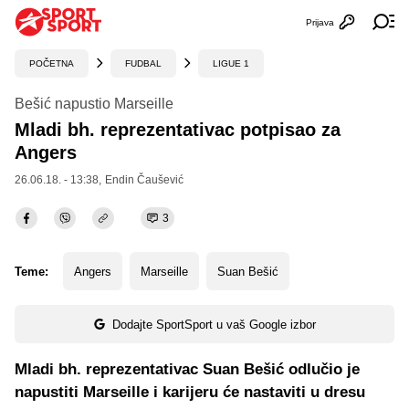
Prijava
Otvori profi
Ot
POČETNA
FUDBAL
LIGUE 1
Bešić napustio Marseille
Mladi bh. reprezentativac potpisao za
Angers
26.06.18. - 13:38,
Endin Čaušević
3
Teme:
Angers
Marseille
Suan Bešić
Dodajte SportSport u vaš Google izbor
Mladi bh. reprezentativac Suan Bešić odlučio je
napustiti Marseille i karijeru će nastaviti u dresu