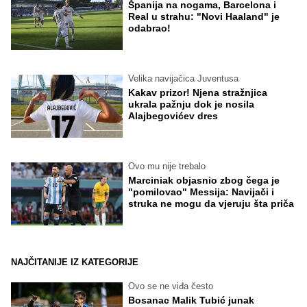
Španija na nogama, Barcelona i
Real u strahu: "Novi Haaland" je
odabrao!
Velika navijačica Juventusa
Kakav prizor! Njena stražnjica
ukrala pažnju dok je nosila
Alajbegovićev dres
Ovo mu nije trebalo
Marciniak objasnio zbog čega je
"pomilovao" Messija: Navijači i
struka ne mogu da vjeruju šta priča
NAJČITANIJE IZ KATEGORIJE
Ovo se ne viđa često
Bosanac Malik Tubić junak