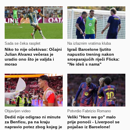
Sada se čeka rasplet
Na izlaznim vratima kluba
Niko to nije očekivao: Očajni
Igrač Barcelone ljutito
Julian Alvarez večeras je
napustio trening nakon
uradio ono što je valjda i
srceparajućih riječi Flicka:
morao
"Ne ideš s nama"
Objavljen video
Potvrdio Fabrizio Romano
Dedić nije odigrao ni minute
Veliki "Here we go" malo
za Benficu, pa na kraju
prije ponoći - Liverpool se
napravio potez zbog kojeg je
pojačao iz Barcelone!