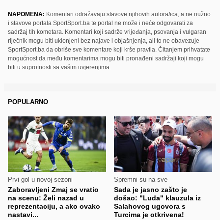
NAPOMENA:
Komentari odražavaju stavove njihovih autora/ica, a ne nužno
i stavove portala SportSport.ba te portal ne može i neće odgovarati za
sadržaj tih kometara. Komentari koji sadrže vrijeđanja, psovanja i vulgaran
riječnik mogu biti uklonjeni bez najave i objašnjenja, ali to ne obavezuje
SportSport.ba da obriše sve komentare koji krše pravila. Čitanjem prihvatate
mogućnost da među komentarima mogu biti pronađeni sadržaji koji mogu
biti u suprotnosti sa vašim uvjerenjima.
POPULARNO
Prvi gol u novoj sezoni
Spremni su na sve
Zaboravljeni Zmaj se vratio
Sada je jasno zašto je
na scenu: Želi nazad u
došao: "Luda" klauzula iz
reprezentaciju, a ako ovako
Salahovog ugovora s
nastavi...
Turcima je otkrivena!