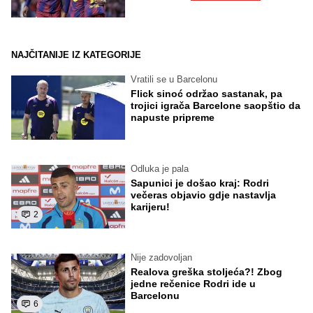
NAJČITANIJE IZ KATEGORIJE
Vratili se u Barcelonu
Flick sinoć održao sastanak, pa
trojici igrača Barcelone saopštio da
napuste pripreme
Odluka je pala
Sapunici je došao kraj: Rodri
večeras objavio gdje nastavlja
karijeru!
2
Nije zadovoljan
Realova greška stoljeća?! Zbog
jedne rečenice Rodri ide u
Barcelonu
6