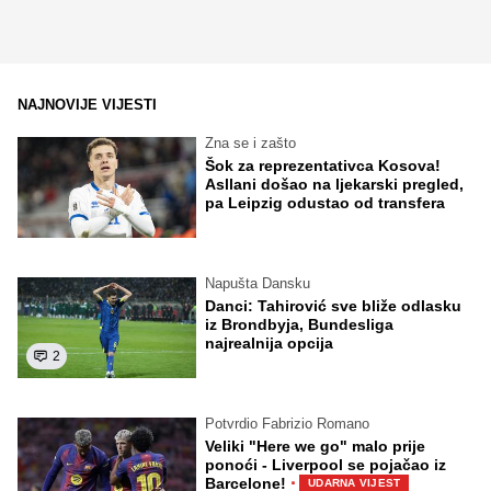
NAJNOVIJE VIJESTI
Zna se i zašto
Šok za reprezentativca Kosova!
Asllani došao na ljekarski pregled,
pa Leipzig odustao od transfera
Napušta Dansku
Danci: Tahirović sve bliže odlasku
iz Brondbyja, Bundesliga
najrealnija opcija
2
Potvrdio Fabrizio Romano
Veliki "Here we go" malo prije
ponoći - Liverpool se pojačao iz
·
Barcelone!
UDARNA VIJEST