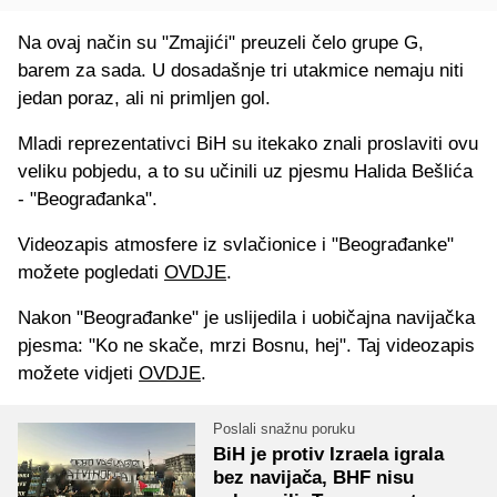
Na ovaj način su "Zmajići" preuzeli čelo grupe G,
barem za sada. U dosadašnje tri utakmice nemaju niti
jedan poraz, ali ni primljen gol.
Mladi reprezentativci BiH su itekako znali proslaviti ovu
veliku pobjedu, a to su učinili uz pjesmu Halida Bešlića
- "Beograđanka".
Videozapis atmosfere iz svlačionice i "Beograđanke"
možete pogledati
OVDJE
.
Nakon "Beograđanke" je uslijedila i uobičajna navijačka
pjesma: "Ko ne skače, mrzi Bosnu, hej". Taj videozapis
možete vidjeti
OVDJE
.
Poslali snažnu poruku
BiH je protiv Izraela igrala
bez navijača, BHF nisu