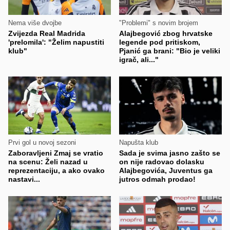
Nema više dvojbe
"Problemi" s novim brojem
Zvijezda Real Madrida
Alajbegović zbog hrvatske
'prelomila': "Želim napustiti
legende pod pritiskom,
klub"
Pjanić ga brani: "Bio je veliki
igrač, ali..."
Prvi gol u novoj sezoni
Napušta klub
Zaboravljeni Zmaj se vratio
Sada je svima jasno zašto se
na scenu: Želi nazad u
on nije radovao dolasku
reprezentaciju, a ako ovako
Alajbegovića, Juventus ga
nastavi...
jutros odmah prodao!