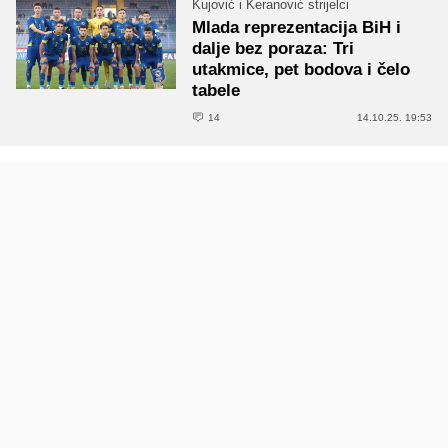
Kujović i Keranović strijelci
Mlada reprezentacija BiH i
dalje bez poraza: Tri
utakmice, pet bodova i čelo
tabele
14
14.10.25. 19:53