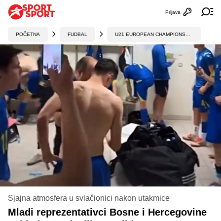
Prijava
Otvori profi
Ot
POČETNA
FUDBAL
U21 EUROPEAN CHAMPIONSHIP
Sjajna atmosfera u svlačionici nakon utakmice
Mladi reprezentativci Bosne i Hercegovine