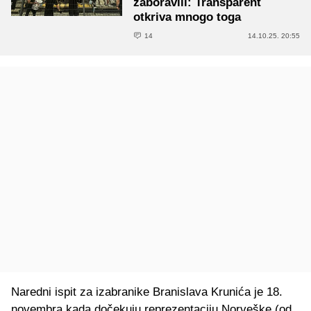
zaboravili: Transparent
otkriva mnogo toga
14
14.10.25. 20:55
Naredni ispit za izabranike Branislava Krunića je 18.
novembra kada dočekuju reprezentaciju Norveške (od