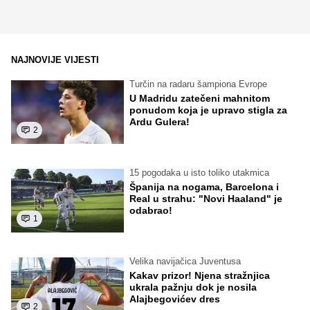
NAJNOVIJE VIJESTI
Turčin na radaru šampiona Evrope
U Madridu zatečeni mahnitom
ponudom koja je upravo stigla za
Ardu Gulera!
2
15 pogodaka u isto toliko utakmica
Španija na nogama, Barcelona i
Real u strahu: "Novi Haaland" je
odabrao!
1
Velika navijačica Juventusa
Kakav prizor! Njena stražnjica
ukrala pažnju dok je nosila
Alajbegovićev dres
2