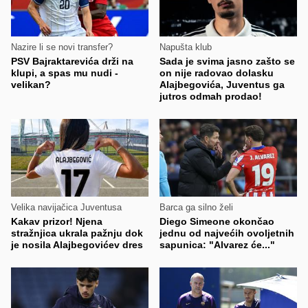
Nazire li se novi transfer?
Napušta klub
PSV Bajraktarevića drži na
Sada je svima jasno zašto se
klupi, a spas mu nudi -
on nije radovao dolasku
velikan?
Alajbegovića, Juventus ga
jutros odmah prodao!
Velika navijačica Juventusa
Barca ga silno želi
Kakav prizor! Njena
Diego Simeone okončao
stražnjica ukrala pažnju dok
jednu od najvećih ovoljetnih
je nosila Alajbegovićev dres
sapunica: "Alvarez će..."