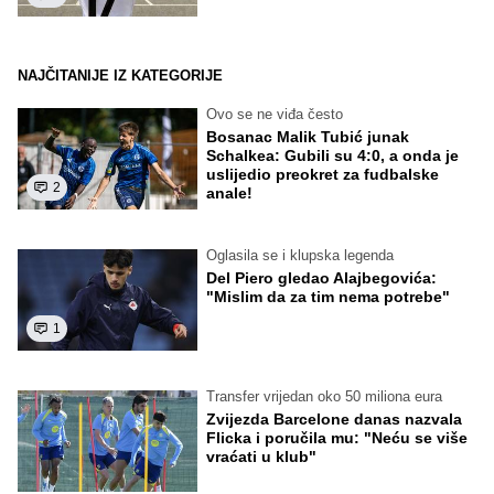
NAJČITANIJE IZ KATEGORIJE
Ovo se ne viđa često
Bosanac Malik Tubić junak
Schalkea: Gubili su 4:0, a onda je
uslijedio preokret za fudbalske
2
anale!
Oglasila se i klupska legenda
Del Piero gledao Alajbegovića:
"Mislim da za tim nema potrebe"
1
Transfer vrijedan oko 50 miliona eura
Zvijezda Barcelone danas nazvala
Flicka i poručila mu: "Neću se više
vraćati u klub"