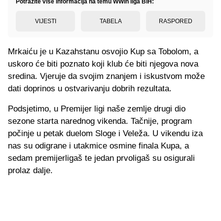
Potražite više informacija na temu WWin liga BiH:
VIJESTI
TABELA
RASPORED
Mrkaiću je u Kazahstanu osvojio Kup sa Tobolom, a
uskoro će biti poznato koji klub će biti njegova nova
sredina. Vjeruje da svojim znanjem i iskustvom može
dati doprinos u ostvarivanju dobrih rezultata.
Podsjetimo, u Premijer ligi naše zemlje drugi dio
sezone starta narednog vikenda. Tačnije, program
počinje u petak duelom Sloge i Veleža. U vikendu iza
nas su odigrane i utakmice osmine finala Kupa, a
sedam premijerligaš te jedan prvoligaš su osigurali
prolaz dalje.