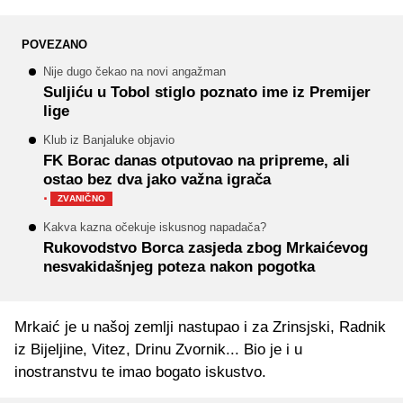
POVEZANO
Nije dugo čekao na novi angažman
Suljiću u Tobol stiglo poznato ime iz Premijer
lige
Klub iz Banjaluke objavio
FK Borac danas otputovao na pripreme, ali
ostao bez dva jako važna igrača
·
ZVANIČNO
Kakva kazna očekuje iskusnog napadača?
Rukovodstvo Borca zasjeda zbog Mrkaićevog
nesvakidašnjeg poteza nakon pogotka
Mrkaić je u našoj zemlji nastupao i za Zrinsjski, Radnik
iz Bijeljine, Vitez, Drinu Zvornik... Bio je i u
inostranstvu te imao bogato iskustvo.