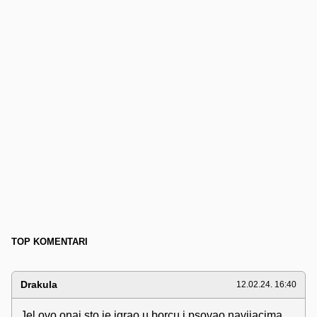
TOP KOMENTARI
Drakula
12.02.24. 16:40
Jel ovo onaj sto je igrao u borcu i psovao navijacima