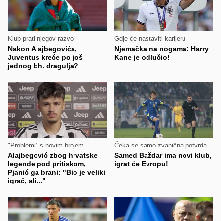
Klub prati njegov razvoj
Gdje će nastaviti karijeru
Nakon Alajbegovića,
Njemačka na nogama: Harry
Juventus kreće po još
Kane je odlučio!
jednog bh. dragulja?
"Problemi" s novim brojem
Čeka se samo zvanična potvrda
Alajbegović zbog hrvatske
Samed Baždar ima novi klub,
legende pod pritiskom,
igrat će Evropu!
Pjanić ga brani: "Bio je veliki
igrač, ali..."