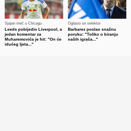
Sjajan meč u Chicagu
Oglasio se selektor
Leeds pobijedio Liverpool, a
Barbarez poslao snažnu
jedan komentar za
poruku: "Toliko o biranju
Muharemovića je hit: "On će
naših igrača..."
idućeg ljeta..."