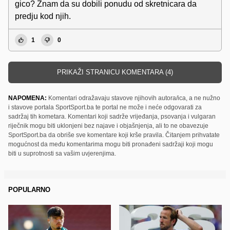
gico? Znam da su dobili ponudu od skretnicara da
predju kod njih.
1
0
PRIKAŽI STRANICU KOMENTARA (4)
NAPOMENA:
Komentari odražavaju stavove njihovih autora/ica, a ne nužno
i stavove portala SportSport.ba te portal ne može i neće odgovarati za
sadržaj tih kometara. Komentari koji sadrže vrijeđanja, psovanja i vulgaran
riječnik mogu biti uklonjeni bez najave i objašnjenja, ali to ne obavezuje
SportSport.ba da obriše sve komentare koji krše pravila. Čitanjem prihvatate
mogućnost da među komentarima mogu biti pronađeni sadržaji koji mogu
biti u suprotnosti sa vašim uvjerenjima.
POPULARNO