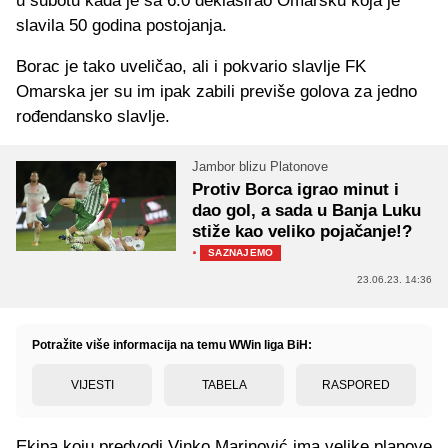
u subotu kada je sa 6:0 deklasirao Omarsku koja je
slavila 50 godina postojanja.
Borac je tako uveličao, ali i pokvario slavlje FK
Omarska jer su im ipak zabili previše golova za jedno
rođendansko slavlje.
Jambor blizu Platonove
Protiv Borca igrao minut i
dao gol, a sada u Banja Luku
stiže kao veliko pojačanje!?
·
SAZNAJEMO
23.06.23. 14:36
Potražite više informacija na temu WWin liga BiH:
VIJESTI
TABELA
RASPORED
Ekipa koju predvodi Vinko Marinović ima velike planove