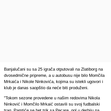
Banjalučani su sa 25 igrača otputovali na Zlatiborg na
dvosedmične pripreme, a u autobusu nije bilo Momčila
Mrkaića i Nikole Ninkovića, kojima su istekli ugovori i
klub je danas saopštio da neće biti produženi.
"Tokom sezone provedene u našim redovima Nikola
Ninković i Momčilo Mrkaić ostavili su svoj fudbalski
trag. Pamtiće se het trik sa Pecare, gol u derbiju na