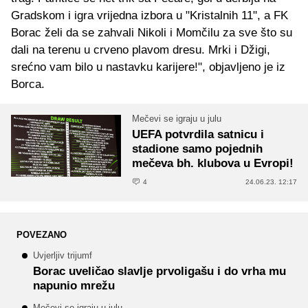
Gradskom i igra vrijedna izbora u "Kristalnih 11", a FK
Borac želi da se zahvali Nikoli i Momčilu za sve što su
dali na terenu u crveno plavom dresu. Mrki i Džigi,
srećno vam bilo u nastavku karijere!", objavljeno je iz
Borca.
Mečevi se igraju u julu
UEFA potvrdila satnicu i
stadione samo pojednih
mečeva bh. klubova u Evropi!
4
24.06.23. 12:17
POVEZANO
Uvjerljiv trijumf
Borac uveličao slavlje prvoligašu i do vrha mu
napunio mrežu
Mečevi se igraju u julu