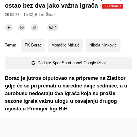
ostao bez dva jako važna igrača
·
ZVANIČNO
26.06.23. - 15:32,
Edmir Škorić
4
Teme:
FK Borac
Momčilo Mrkaić
Nikola Ninković
Dodajte SportSport u vaš Google izbor
Borac je jutros otputovao na pripreme na Zlatibor
gdje će se pripremati u naredne dvije sedmice, a u
autobusu nedostaju dva igrača koja su prošle
sezone igrala važnu ulogu u osvajanju drugog
mjesta u Premijer ligi BiH.