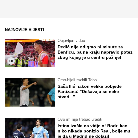
NAJNOVIJE VIJESTI
Objavljen video
Dedić nije odigrao ni minute za
Benficu, pa na kraju napravio potez
zbog kojeg je u centru pažnje!
Crno-bijeli razbili Tobol
Saša Ilić nakon velike pobjede
Partizana: "Dešavaju se neke
stvari..."
Ovo im nije trebao uraditi
Istina izašla na vidjelo! Rodri kao
niko nikada ponizio Real, bolje mu
je da u Madrid ne dolazi!