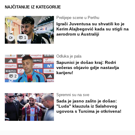
NAJČITANIJE IZ KATEGORIJE
Prelijepe scene u Perthu
Igrači Juventusa su shvatili ko je
Kerim Alajbegović kada su stigli na
aerodrom u Australiji
1
Odluka je pala
Sapunici je došao kraj: Rodri
večeras objavio gdje nastavlja
karijeru!
2
Spremni su na sve
Sada je jasno zašto je došao:
"Luda" klauzula iz Salahovog
ugovora s Turcima je otkrivena!