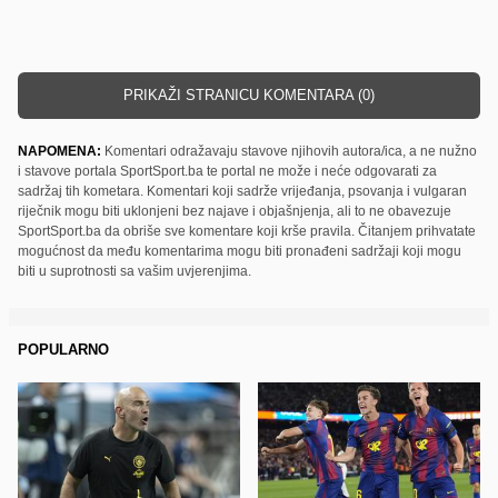
PRIKAŽI STRANICU KOMENTARA (0)
NAPOMENA:
Komentari odražavaju stavove njihovih autora/ica, a ne nužno
i stavove portala SportSport.ba te portal ne može i neće odgovarati za
sadržaj tih kometara. Komentari koji sadrže vrijeđanja, psovanja i vulgaran
riječnik mogu biti uklonjeni bez najave i objašnjenja, ali to ne obavezuje
SportSport.ba da obriše sve komentare koji krše pravila. Čitanjem prihvatate
mogućnost da među komentarima mogu biti pronađeni sadržaji koji mogu
biti u suprotnosti sa vašim uvjerenjima.
POPULARNO