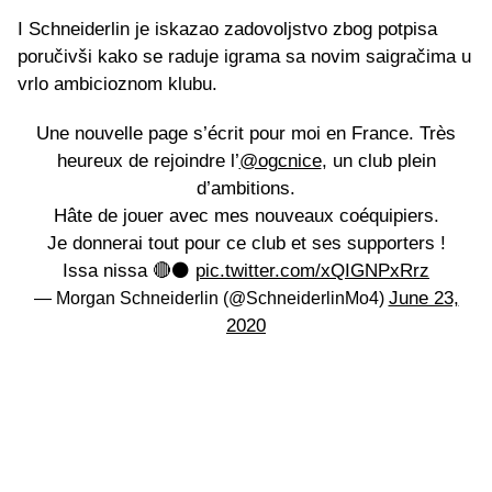
I Schneiderlin je iskazao zadovoljstvo zbog potpisa
poručivši kako se raduje igrama sa novim saigračima u
vrlo ambicioznom klubu.
Une nouvelle page s’écrit pour moi en France. Très
heureux de rejoindre l’
@ogcnice
, un club plein
d’ambitions.
Hâte de jouer avec mes nouveaux coéquipiers.
Je donnerai tout pour ce club et ses supporters !
Issa nissa 🔴⚫️
pic.twitter.com/xQIGNPxRrz
June 23,
— Morgan Schneiderlin (@SchneiderlinMo4)
2020