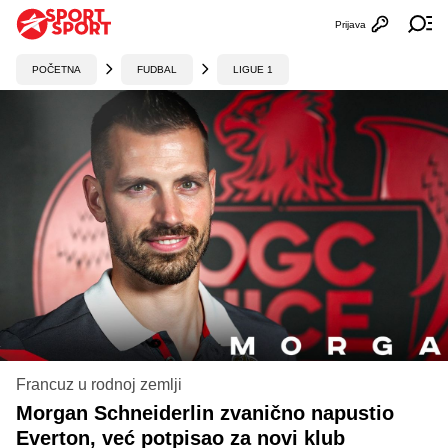
Prijava
Otvori profi
Ot
POČETNA
FUDBAL
LIGUE 1
Francuz u rodnoj zemlji
Morgan Schneiderlin zvanično napustio
Everton, već potpisao za novi klub