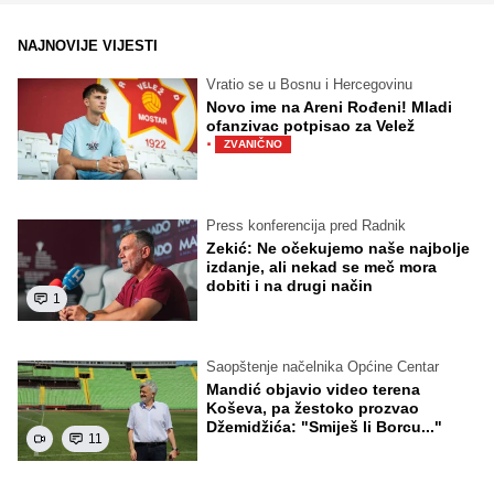
NAJNOVIJE VIJESTI
Vratio se u Bosnu i Hercegovinu
Novo ime na Areni Rođeni! Mladi
ofanzivac potpisao za Velež
·
ZVANIČNO
Press konferencija pred Radnik
Zekić: Ne očekujemo naše najbolje
izdanje, ali nekad se meč mora
dobiti i na drugi način
1
Saopštenje načelnika Općine Centar
Mandić objavio video terena
Koševa, pa žestoko prozvao
Džemidžića: "Smiješ li Borcu..."
11