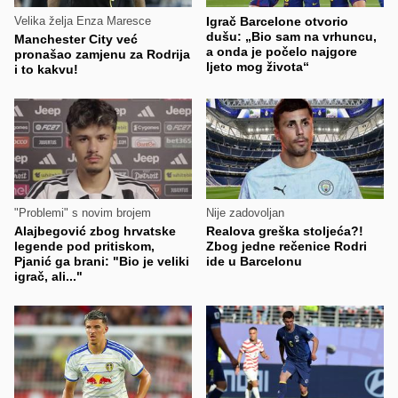
Velika želja Enza Maresce
Igrač Barcelone otvorio
dušu: „Bio sam na vrhuncu,
Manchester City već
a onda je počelo najgore
pronašao zamjenu za Rodrija
ljeto mog života“
i to kakvu!
"Problemi" s novim brojem
Nije zadovoljan
Alajbegović zbog hrvatske
Realova greška stoljeća?!
legende pod pritiskom,
Zbog jedne rečenice Rodri
Pjanić ga brani: "Bio je veliki
ide u Barcelonu
igrač, ali..."