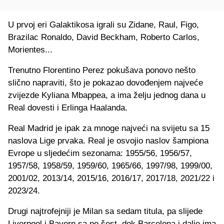
U prvoj eri Galaktikosa igrali su Zidane, Raul, Figo,
Brazilac Ronaldo, David Beckham, Roberto Carlos,
Morientes...
Trenutno Florentino Perez pokušava ponovo nešto
slično napraviti, što je pokazao dovođenjem najveće
zvijezde Kyliana Mbappea, a ima želju jednog dana u
Real dovesti i Erlinga Haalanda.
Real Madrid je ipak za mnoge najveći na svijetu sa 15
naslova Lige prvaka. Real je osvojio naslov šampiona
Evrope u sljedećim sezonama: 1955/56, 1956/57,
1957/58, 1958/59, 1959/60, 1965/66, 1997/98, 1999/00,
2001/02, 2013/14, 2015/16, 2016/17, 2017/18, 2021/22 i
2023/24.
Drugi najtrofejniji je Milan sa sedam titula, pa slijede
Liverpool i Bayern sa po šest, dok Barcelona i dalje ima