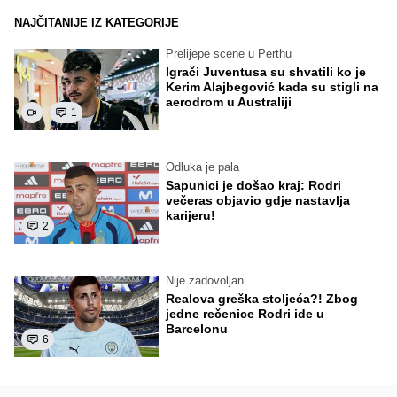
NAJČITANIJE IZ KATEGORIJE
Prelijepe scene u Perthu
Igrači Juventusa su shvatili ko je
Kerim Alajbegović kada su stigli na
aerodrom u Australiji
1
Odluka je pala
Sapunici je došao kraj: Rodri
večeras objavio gdje nastavlja
karijeru!
2
Nije zadovoljan
Realova greška stoljeća?! Zbog
jedne rečenice Rodri ide u
Barcelonu
6