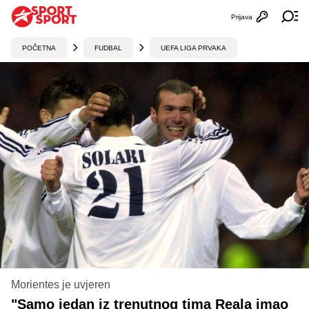
Prijava
Otvori profi
Ot
POČETNA
FUDBAL
UEFA LIGA PRVAKA
Morientes je uvjeren
"Samo jedan iz trenutnog tima Reala imao