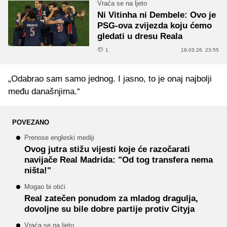
Vraća se na ljeto
Ni Vitinha ni Dembele: Ovo je
PSG-ova zvijezda koju ćemo
gledati u dresu Reala
1
19.03.26. 23:55
„Odabrao sam samo jednog. I jasno, to je onaj najbolji
među današnjima.“
POVEZANO
Prenose engleski mediji
Ovog jutra stižu vijesti koje će razočarati
navijače Real Madrida: "Od tog transfera nema
ništa!"
Mogao bi otići
Real zatečen ponudom za mladog dragulja,
dovoljne su bile dobre partije protiv Cityja
Vraća se na ljeto