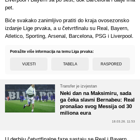
pet.
Biće svakako zanimljivo pratiti do kraja ovosezonsko
izdanje Lige prvaka, a u četvrtfinalu su Real, Bayern,
Atletico, Sporting, Arsenal, Barcelona, PSG i Liverpool.
Potražite više informacija na temu Liga prvaka:
VIJESTI
TABELA
RASPORED
Transfer je izvjestan
Neki dan na Maksimiru, sada
ga čeka slavni Bernabeu: Real
pronašao svog Messija od 30
miliona eura
18.03.26. 11:53
U derbiju četvrtfinalne faze sastaju se Real i Bayern,