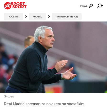
Prijava
Otvori profi
Ot
POČETNA
FUDBAL
PRIMERA DIVISION
LUSA
Real Madrid spreman za novu eru sa strateškim