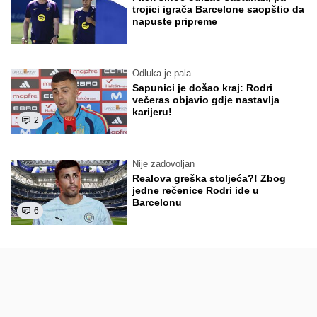
trojici igrača Barcelone saopštio da
napuste pripreme
Odluka je pala
Sapunici je došao kraj: Rodri
večeras objavio gdje nastavlja
karijeru!
2
Nije zadovoljan
Realova greška stoljeća?! Zbog
jedne rečenice Rodri ide u
Barcelonu
6