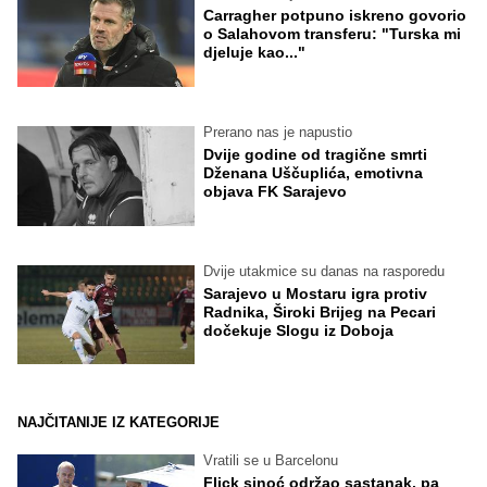
Carragher potpuno iskreno govorio
o Salahovom transferu: "Turska mi
djeluje kao..."
Prerano nas je napustio
Dvije godine od tragične smrti
Dženana Uščuplića, emotivna
objava FK Sarajevo
Dvije utakmice su danas na rasporedu
Sarajevo u Mostaru igra protiv
Radnika, Široki Brijeg na Pecari
dočekuje Slogu iz Doboja
NAJČITANIJE IZ KATEGORIJE
Vratili se u Barcelonu
Flick sinoć održao sastanak, pa