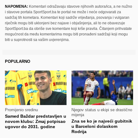
NAPOMENA:
Komentari odražavaju stavove njihovih autora/ica, a ne nužno
i stavove portala SportSport.ba te portal ne može i neće odgovarati za
sadržaj tih kometara. Komentari koji sadrže vrijeđanja, psovanja i vulgaran
riječnik mogu biti uklonjeni bez najave i objašnjenja, ali to ne obavezuje
SportSport.ba da obriše sve komentare koji krše pravila. Čitanjem prihvatate
mogućnost da među komentarima mogu biti pronađeni sadržaji koji mogu
biti u suprotnosti sa vašim uvjerenjima.
POPULARNO
Promijenio sredinu
Njegov status u ekipi se drastično
mijenja
Samed Baždar predstavljen u
Zna se ko je najveći gubitnik
novom klubu: Zmaj potpisao
u Barceloni dolaskom
ugovor do 2031. godine
Rodrija