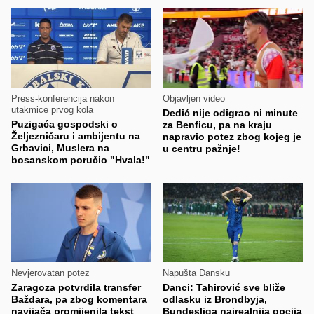
Press-konferencija nakon
Objavljen video
utakmice prvog kola
Dedić nije odigrao ni minute
Puzigaća gospodski o
za Benficu, pa na kraju
Željezničaru i ambijentu na
napravio potez zbog kojeg je
Grbavici, Muslera na
u centru pažnje!
bosanskom poručio "Hvala!"
Nevjerovatan potez
Napušta Dansku
Zaragoza potvrdila transfer
Danci: Tahirović sve bliže
Baždara, pa zbog komentara
odlasku iz Brondbyja,
navijača promijenila tekst
Bundesliga najrealnija opcija