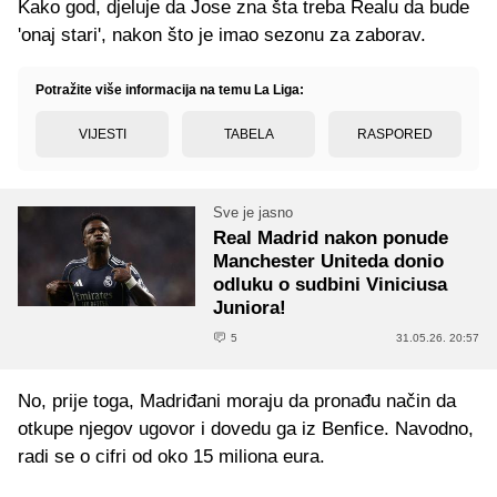
Kako god, djeluje da Jose zna šta treba Realu da bude
'onaj stari', nakon što je imao sezonu za zaborav.
Potražite više informacija na temu La Liga:
VIJESTI
TABELA
RASPORED
Sve je jasno
Real Madrid nakon ponude
Manchester Uniteda donio
odluku o sudbini Viniciusa
Juniora!
5
31.05.26. 20:57
No, prije toga, Madriđani moraju da pronađu način da
otkupe njegov ugovor i dovedu ga iz Benfice. Navodno,
radi se o cifri od oko 15 miliona eura.