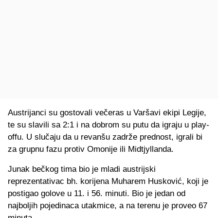
Austrijanci su gostovali večeras u Varšavi ekipi Legije,
te su slavili sa 2:1 i na dobrom su putu da igraju u play-
offu. U slučaju da u revanšu zadrže prednost, igrali bi
za grupnu fazu protiv Omonije ili Midtjyllanda.
Junak bečkog tima bio je mladi austrijski
reprezentativac bh. korijena Muharem Husković, koji je
postigao golove u 11. i 56. minuti. Bio je jedan od
najboljih pojedinaca utakmice, a na terenu je proveo 67
minuta.