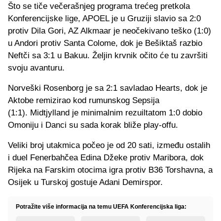
Što se tiče večerašnjeg programa trećeg pretkola
Konferencijske lige, APOEL je u Gruziji slavio sa 2:0
protiv Dila Gori, AZ Alkmaar je neočekivano teško (1:0)
u Andori protiv Santa Colome, dok je Bešiktaš razbio
Neftči sa 3:1 u Bakuu. Željin krvnik očito će tu završiti
svoju avanturu.
Norveški Rosenborg je sa 2:1 savladao Hearts, dok je
Aktobe remizirao kod rumunskog Sepsija
(1:1). Midtjylland je minimalnim rezuiltatom 1:0 dobio
Omoniju i Danci su sada korak bliže play-offu.
Veliki broj utakmica počeo je od 20 sati, između ostalih
i duel Fenerbahčea Edina Džeke protiv Maribora, dok
Rijeka na Farskim otocima igra protiv B36 Torshavna, a
Osijek u Turskoj gostuje Adani Demirspor.
Potražite više informacija na temu UEFA Konferencijska liga: