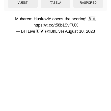
VIJESTI
TABELA
RASPORED
Muharem Husković opens the scoring! 🇧🇦
https://t.co/t58b1SvTUX
August 10, 2023
— BH Live 🇧🇦 (@BhLive)