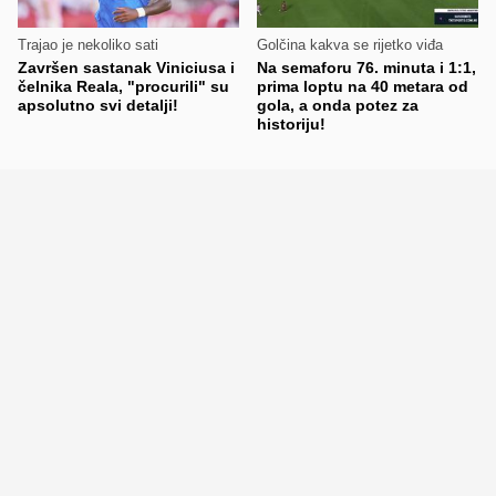
Trajao je nekoliko sati
Golčina kakva se rijetko viđa
Završen sastanak Viniciusa i
Na semaforu 76. minuta i 1:1,
čelnika Reala, "procurili" su
prima loptu na 40 metara od
apsolutno svi detalji!
gola, a onda potez za
historiju!