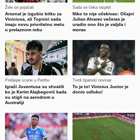
Žele se pojačati
Sada se čeka rasplet
Arsenal je izgubio bitku za
Niko to nije očekivao: Očajni
Viniciusa, ali Topnici sada
Julian Alvarez večeras je
imaju novu prioritetnu metu
uradio ono što je valjda i
u prelaznom roku
morao
Prelijepe scene u Perthu
Tvrdi španski novinar
Igrači Juventusa su shvatili
To je to! Vinicius Junior je
ko je Kerim Alajbegović kada
donio odluku!
su stigli na aerodrom u
Australiji