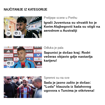
NAJČITANIJE IZ KATEGORIJE
Prelijepe scene u Perthu
Igrači Juventusa su shvatili ko je
Kerim Alajbegović kada su stigli na
aerodrom u Australiji
1
Odluka je pala
Sapunici je došao kraj: Rodri
večeras objavio gdje nastavlja
karijeru!
2
Spremni su na sve
Sada je jasno zašto je došao:
"Luda" klauzula iz Salahovog
ugovora s Turcima je otkrivena!