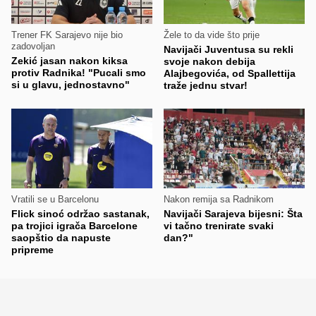
Trener FK Sarajevo nije bio
Žele to da vide što prije
zadovoljan
Navijači Juventusa su rekli
Zekić jasan nakon kiksa
svoje nakon debija
protiv Radnika! "Pucali smo
Alajbegovića, od Spallettija
si u glavu, jednostavno"
traže jednu stvar!
Vratili se u Barcelonu
Nakon remija sa Radnikom
Flick sinoć održao sastanak,
Navijači Sarajeva bijesni: Šta
pa trojici igrača Barcelone
vi tačno trenirate svaki
saopštio da napuste
dan?"
pripreme