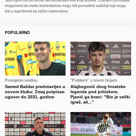
SportSport.ba da obriše sve komentare koji krše pravila. Čitanjem prihvatate
mogućnost da među komentarima mogu biti pronađeni sadržaji koji mogu
biti u suprotnosti sa vašim uvjerenjima.
POPULARNO
Promijenio sredinu
"Problemi" s novim brojem
Samed Baždar predstavljen u
Alajbegović zbog hrvatske
novom klubu: Zmaj potpisao
legende pod pritiskom,
ugovor do 2031. godine
Pjanić ga brani: "Bio je veliki
igrač, ali..."