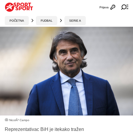
Prijava
Otvori profi
Ot
POČETNA
FUDBAL
SERIE A
NicolÃ² Campo
Reprezentativac BiH je itekako tražen