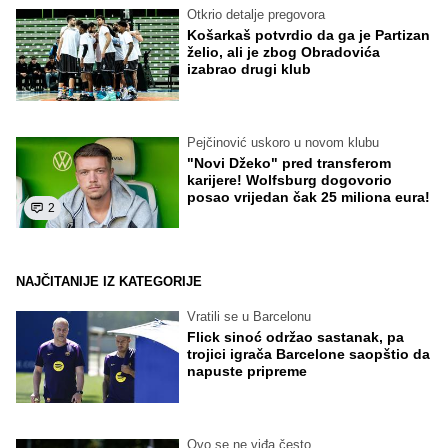
Otkrio detalje pregovora
Košarkaš potvrdio da ga je Partizan
želio, ali je zbog Obradovića
izabrao drugi klub
Pejčinović uskoro u novom klubu
"Novi Džeko" pred transferom
karijere! Wolfsburg dogovorio
posao vrijedan čak 25 miliona eura!
2
NAJČITANIJE IZ KATEGORIJE
Vratili se u Barcelonu
Flick sinoć održao sastanak, pa
trojici igrača Barcelone saopštio da
napuste pripreme
Ovo se ne viđa često