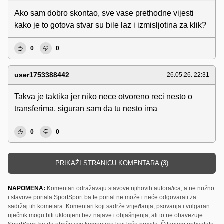
Ako sam dobro skontao, sve vase prethodne vijesti
kako je to gotova stvar su bile laz i izmisljotina za klik?
0
0
user1753388442
26.05.26. 22:31
Takva je taktika jer niko nece otvoreno reci nesto o
transferima, siguran sam da tu nesto ima
0
0
PRIKAŽI STRANICU KOMENTARA (3)
NAPOMENA:
Komentari odražavaju stavove njihovih autora/ica, a ne nužno
i stavove portala SportSport.ba te portal ne može i neće odgovarati za
sadržaj tih kometara. Komentari koji sadrže vrijeđanja, psovanja i vulgaran
riječnik mogu biti uklonjeni bez najave i objašnjenja, ali to ne obavezuje