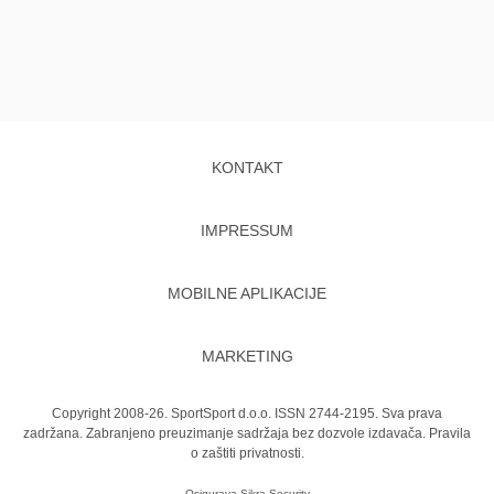
KONTAKT
IMPRESSUM
MOBILNE APLIKACIJE
MARKETING
Copyright 2008-26. SportSport d.o.o. ISSN 2744-2195. Sva prava
zadržana. Zabranjeno preuzimanje sadržaja bez dozvole izdavača.
Pravila
o zaštiti privatnosti.
Osigurava
Sikra Security