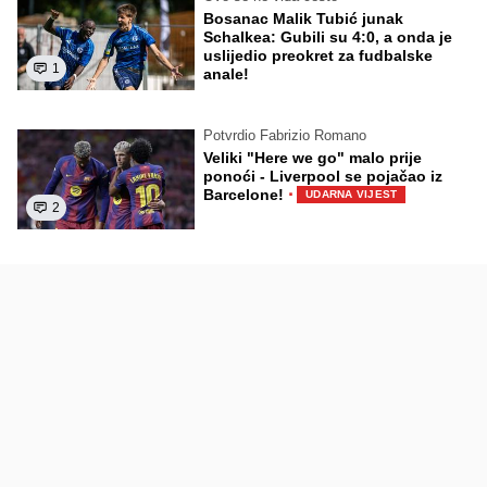
Bosanac Malik Tubić junak
Schalkea: Gubili su 4:0, a onda je
uslijedio preokret za fudbalske
1
anale!
Potvrdio Fabrizio Romano
Veliki "Here we go" malo prije
ponoći - Liverpool se pojačao iz
·
Barcelone!
UDARNA VIJEST
2