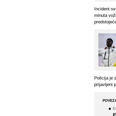
Incident se
minuta vožn
predstojeć
Policija je
prijavljeni 
POVEZ
E
E