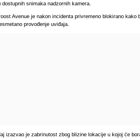
u dostupnih snimaka nadzornih kamera.
roost Avenue je nakon incidenta privremeno blokirano kako b
nesmetano provođenje uviđaja.
j izazvao je zabrinutost zbog blizine lokacije u kojoj će bora