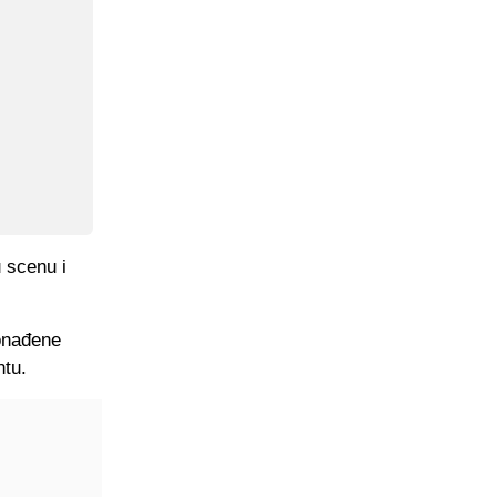
u scenu i
ronađene
ntu.