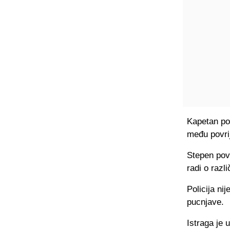
Kapetan pol
među povrij
Stepen povr
radi o razl
Policija n
pucnjave.
Istraga je u