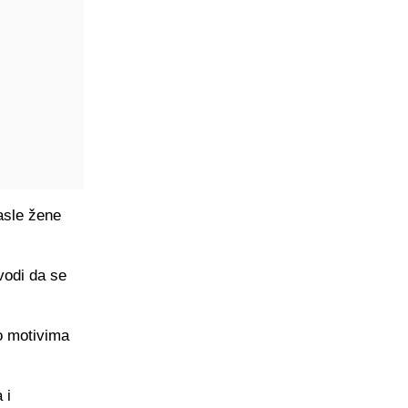
rasle žene
vodi da se
o motivima
 i