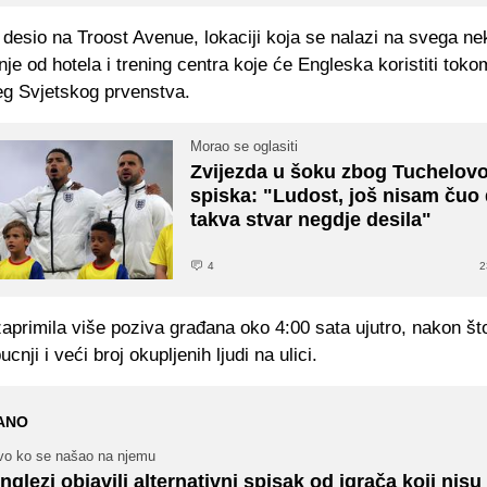
 desio na Troost Avenue, lokaciji koja se nalazi na svega ne
je od hotela i trening centra koje će Engleska koristiti toko
eg Svjetskog prvenstva.
Morao se oglasiti
Zvijezda u šoku zbog Tuchelov
spiska: "Ludost, još nisam čuo
takva stvar negdje desila"
4
2
 zaprimila više poziva građana oko 4:00 sata ujutro, nakon št
pucnji i veći broj okupljenih ljudi na ulici.
ANO
vo ko se našao na njemu
nglezi objavili alternativni spisak od igrača koji nisu