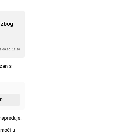
o zbog
7.06.26. 17:20
ezan s
ED
napreduje.
omoći u