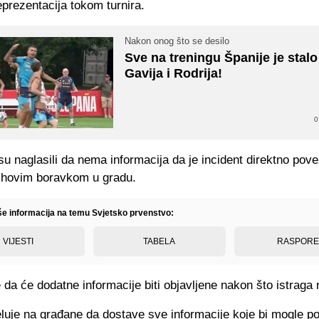
prezentacija tokom turnira.
Nakon onog što se desilo
Sve na treningu Španije je stal
Gavija i Rodrija!
0
su naglasili da nema informacija da je incident direktno pov
njihovim boravkom u gradu.
iše informacija na temu Svjetsko prvenstvo:
VIJESTI
TABELA
RASPOR
da će dodatne informacije biti objavljene nakon što istraga 
eluje na građane da dostave sve informacije koje bi mogle p