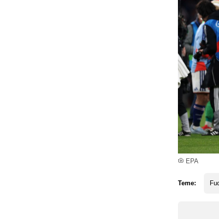
EPA
Teme:
Fud