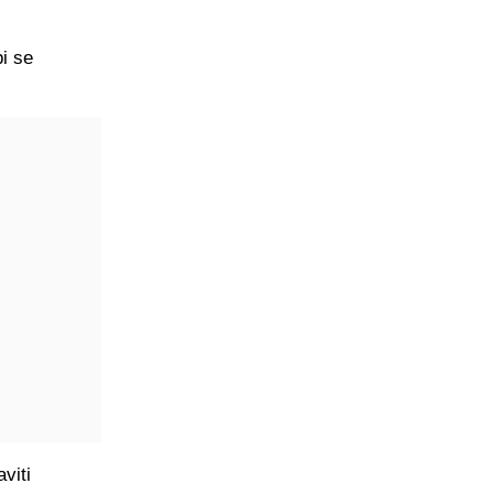
i se
viti