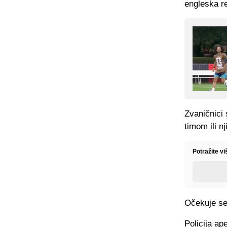
engleska re
Zvaničnici 
timom ili 
Potražite v
Očekuje se 
Policija ap