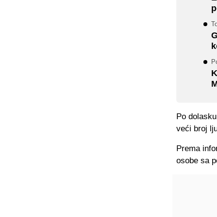
p
To
G
k
P
K
M
Po dolasku 
veći broj lj
Prema info
osobe sa po