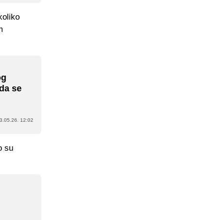
koliko
m
og
 da se
3.05.26. 12:02
o su