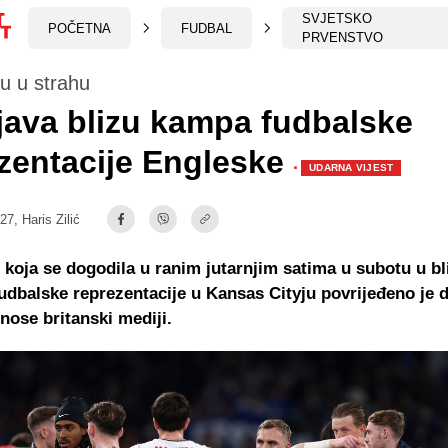
SVJETSKO
POČETNA
FUDBAL
PRVENSTVO
su u strahu
ava blizu kampa fudbalske
zentacije Engleske
·
UDARNA VIJEST
:27,
Haris Zilić
 koja se dogodila u ranim jutarnjim satima u subotu u bl
udbalske reprezentacije u Kansas Cityju povrijeđeno je 
nose britanski mediji.