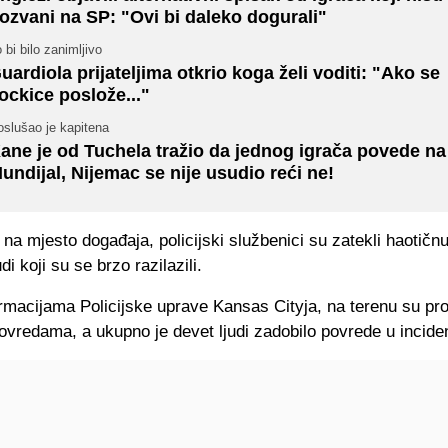
ozvani na SP: "Ovi bi daleko dogurali"
 bi bilo zanimljivo
uardiola prijateljima otkrio koga želi voditi: "Ako se
ockice poslože..."
oslušao je kapitena
ane je od Tuchela tražio da jednog igrača povede na
undijal, Nijemac se nije usudio reći ne!
na mjesto događaja, policijski službenici su zatekli hаotičn
udi koji su se brzo razilazili.
rmacijama Policijske uprave Kansas Cityja, na terenu su p
vredama, a ukupno je devet ljudi zadobilo povrede u incide