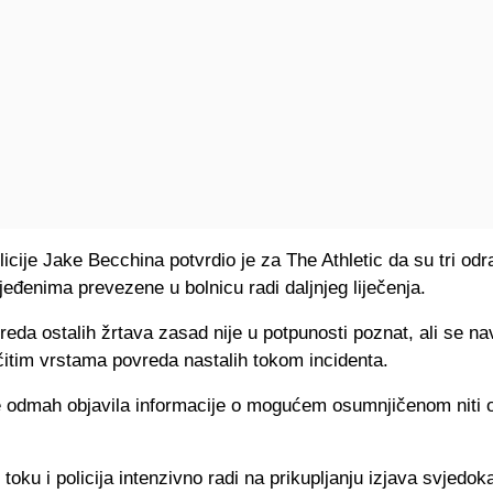
icije Jake Becchina potvrdio je za The Athletic da su tri od
eđenima prevezene u bolnicu radi daljnjeg liječenja.
eda ostalih žrtava zasad nije u potpunosti poznat, ali se na
ičitim vrstama povreda nastalih tokom incidenta.
ije odmah objavila informacije o mogućem osumnjičenom niti 
 toku i policija intenzivno radi na prikupljanju izjava svjedoka