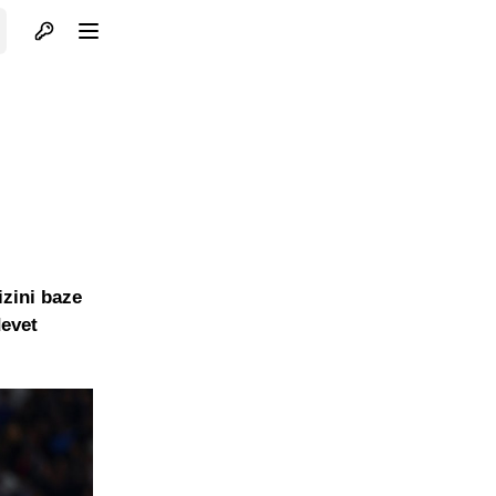
Otvori profil
Otvori meni
izini baze
devet