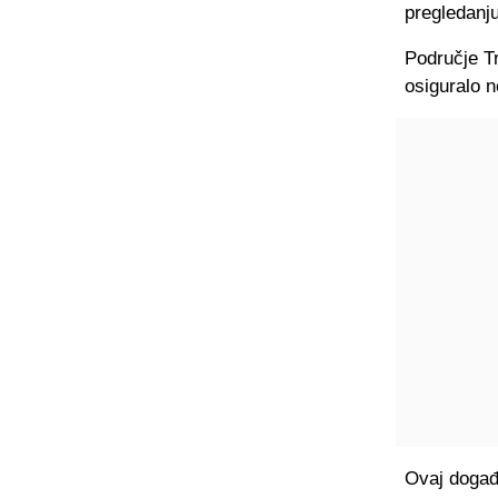
pregledanj
Područje T
osiguralo 
Ovaj događa