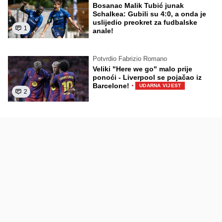
Bosanac Malik Tubić junak
Schalkea: Gubili su 4:0, a onda je
uslijedio preokret za fudbalske
1
anale!
Potvrdio Fabrizio Romano
Veliki "Here we go" malo prije
ponoći - Liverpool se pojačao iz
·
Barcelone!
UDARNA VIJEST
2