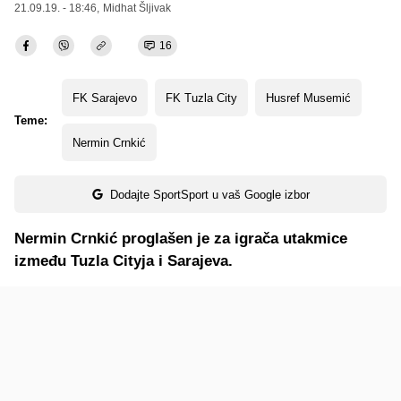
21.09.19. - 18:46,
Midhat Šljivak
16
FK Sarajevo
FK Tuzla City
Husref Musemić
Teme:
Nermin Crnkić
Dodajte SportSport u vaš Google izbor
Nermin Crnkić proglašen je za igrača utakmice
između Tuzla Cityja i Sarajeva.