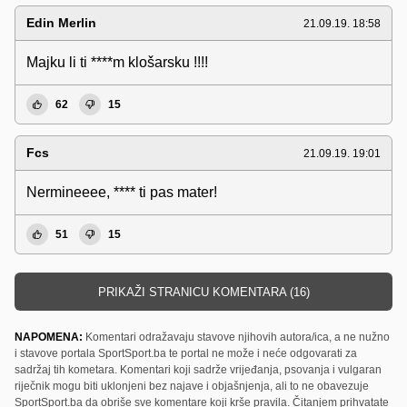
Edin Merlin
21.09.19. 18:58
Majku li ti ****m klošarsku !!!!
62
15
Fcs
21.09.19. 19:01
Nermineeee, **** ti pas mater!
51
15
PRIKAŽI STRANICU KOMENTARA (16)
NAPOMENA:
Komentari odražavaju stavove njihovih autora/ica, a ne nužno
i stavove portala SportSport.ba te portal ne može i neće odgovarati za
sadržaj tih kometara. Komentari koji sadrže vrijeđanja, psovanja i vulgaran
riječnik mogu biti uklonjeni bez najave i objašnjenja, ali to ne obavezuje
SportSport.ba da obriše sve komentare koji krše pravila. Čitanjem prihvatate