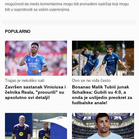
mogućnost da među komentarima mogu biti pronađeni sadržaji koji mogu
biti u suprotnosti sa vašim uvjerenjima.
POPULARNO
Trajao je nekoliko sati
Ovo se ne viđa često
Završen sastanak Viniciusa i
Bosanac Malik Tubić junak
čelnika Reala, "procurili" su
Schalkea: Gubili su 4:0, a
apsolutno svi detalji!
onda je uslijedio preokret za
fudbalske anale!