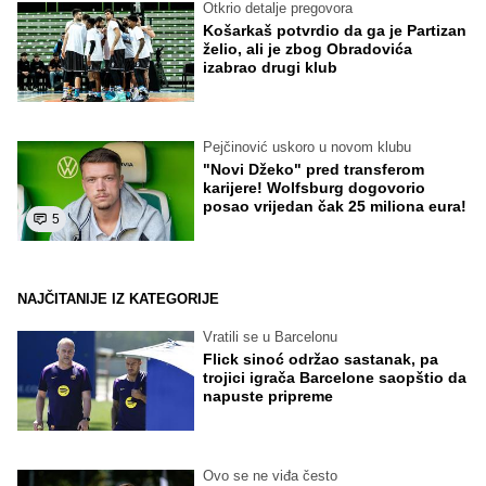
Otkrio detalje pregovora
Košarkaš potvrdio da ga je Partizan
želio, ali je zbog Obradovića
izabrao drugi klub
Pejčinović uskoro u novom klubu
"Novi Džeko" pred transferom
karijere! Wolfsburg dogovorio
posao vrijedan čak 25 miliona eura!
5
NAJČITANIJE IZ KATEGORIJE
Vratili se u Barcelonu
Flick sinoć održao sastanak, pa
trojici igrača Barcelone saopštio da
napuste pripreme
Ovo se ne viđa često