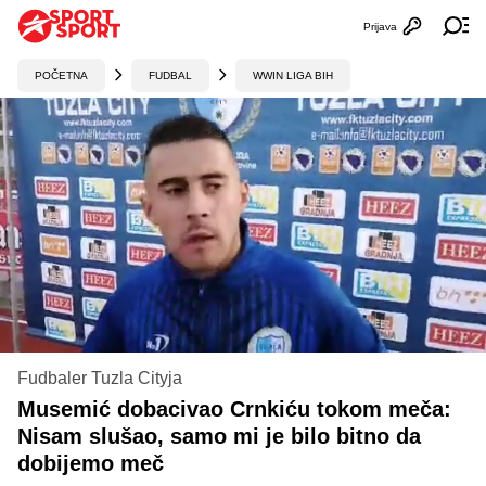
Prijava
Otvori profi
Ot
POČETNA
FUDBAL
WWIN LIGA BIH
Fudbaler Tuzla Cityja
Musemić dobacivao Crnkiću tokom meča:
Nisam slušao, samo mi je bilo bitno da
dobijemo meč