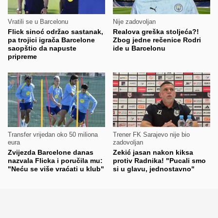
Vratili se u Barcelonu
Nije zadovoljan
Flick sinoć održao sastanak,
Realova greška stoljeća?!
pa trojici igrača Barcelone
Zbog jedne rečenice Rodri
saopštio da napuste
ide u Barcelonu
pripreme
Transfer vrijedan oko 50 miliona
Trener FK Sarajevo nije bio
eura
zadovoljan
Zvijezda Barcelone danas
Zekić jasan nakon kiksa
nazvala Flicka i poručila mu:
protiv Radnika! "Pucali smo
"Neću se više vraćati u klub"
si u glavu, jednostavno"