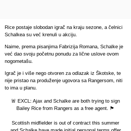
Rice postaje slobodan igrač na kraju sezone, a čelnici
Schalkea su već krenuli u akciju.
Naime, prema pisanjima Fabrizija Romana, Schalke je
već dao svoju početnu ponudu za lične uslove ovom
nogometašu.
Igrač je i više nego otvoren za odlazak iz Škotske, te
nije pristao na produženje ugovora sa Rangersom, niti
to ima u planu.
🚨 EXCL: Ajax and Schalke are both trying to sign
Bailey Rice from Rangers as a free agent. 🏴󠁧󠁢󠁳󠁣󠁴󠁿
Scottish midfielder is out of contract this summer
and Schalke have made initial personal terms offer