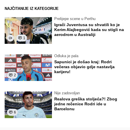
NAJČITANIJE IZ KATEGORIJE
Prelijepe scene u Perthu
Igrači Juventusa su shvatili ko je
Kerim Alajbegović kada su stigli na
aerodrom u Australiji
1
Odluka je pala
Sapunici je došao kraj: Rodri
večeras objavio gdje nastavlja
karijeru!
2
Nije zadovoljan
Realova greška stoljeća?! Zbog
jedne rečenice Rodri ide u
Barcelonu
6