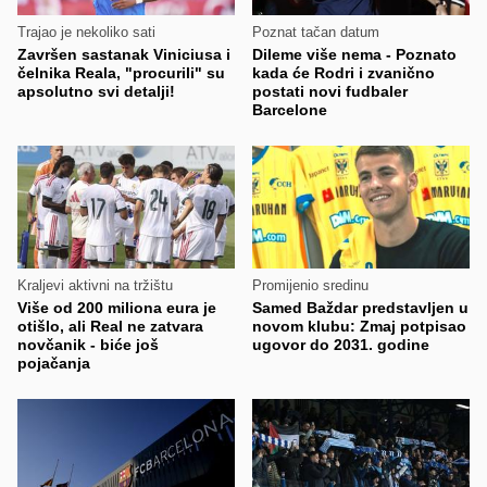
Trajao je nekoliko sati
Poznat tačan datum
Završen sastanak Viniciusa i
Dileme više nema - Poznato
čelnika Reala, "procurili" su
kada će Rodri i zvanično
apsolutno svi detalji!
postati novi fudbaler
Barcelone
Kraljevi aktivni na tržištu
Promijenio sredinu
Više od 200 miliona eura je
Samed Baždar predstavljen u
otišlo, ali Real ne zatvara
novom klubu: Zmaj potpisao
novčanik - biće još
ugovor do 2031. godine
pojačanja