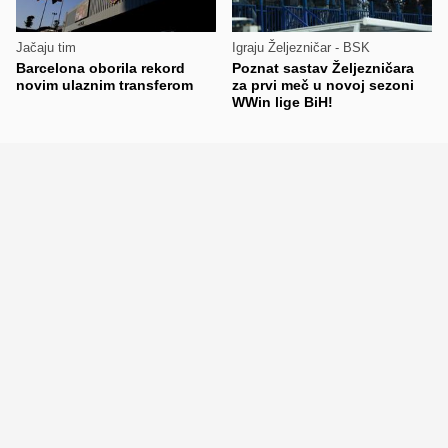
Jačaju tim
Igraju Željezničar - BSK
Barcelona oborila rekord
Poznat sastav Željezničara
novim ulaznim transferom
za prvi meč u novoj sezoni
WWin lige BiH!