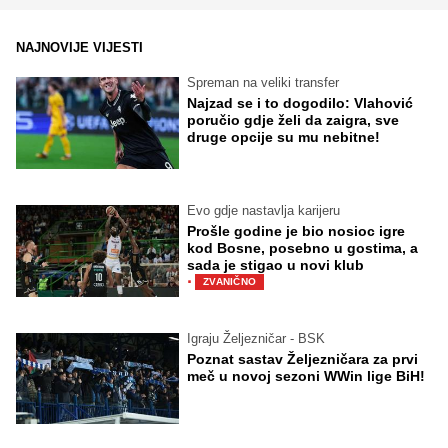
NAJNOVIJE VIJESTI
Spreman na veliki transfer
Najzad se i to dogodilo: Vlahović
poručio gdje želi da zaigra, sve
druge opcije su mu nebitne!
Evo gdje nastavlja karijeru
Prošle godine je bio nosioc igre
kod Bosne, posebno u gostima, a
sada je stigao u novi klub
·
ZVANIČNO
Igraju Željezničar - BSK
Poznat sastav Željezničara za prvi
meč u novoj sezoni WWin lige BiH!