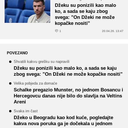
Džeku su ponizili kao malo
ko, a sada se kaju zbog
svega: "On Džeki ne može
kopačke nositi"
1
20.04.26. 13:47
POVEZANO
Shvatili kakvu grešku su napravili
Džeku su ponizili kao malo ko, a sada se kaju
zbog svega: "On Džeki ne može kopačke nositi"
Velika pobjeda za domaće
Schalke pregazio Munster, no jednom Bosancu i
Hercegovcu danas nije bilo do slavlja na Veltins
Areni
Svaka im čast
Džeko u Beogradu kao kod kuće, pogledajte
kakva nova poruka ga je dočekala u jednom