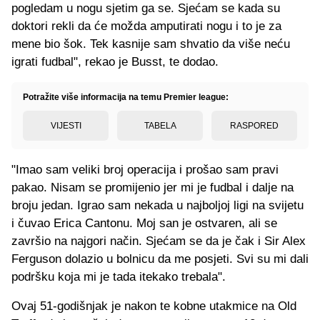
pogledam u nogu sjetim ga se. Sjećam se kada su
doktori rekli da će možda amputirati nogu i to je za
mene bio šok. Tek kasnije sam shvatio da više neću
igrati fudbal", rekao je Busst, te dodao.
Potražite više informacija na temu Premier league:
VIJESTI
TABELA
RASPORED
"Imao sam veliki broj operacija i prošao sam pravi
pakao. Nisam se promijenio jer mi je fudbal i dalje na
broju jedan. Igrao sam nekada u najboljoj ligi na svijetu
i čuvao Erica Cantonu. Moj san je ostvaren, ali se
završio na najgori način. Sjećam se da je čak i Sir Alex
Ferguson dolazio u bolnicu da me posjeti. Svi su mi dali
podršku koja mi je tada itekako trebala".
Ovaj 51-godišnjak je nakon te kobne utakmice na Old