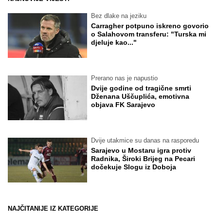
Bez dlake na jeziku
Carragher potpuno iskreno govorio
o Salahovom transferu: "Turska mi
djeluje kao..."
Prerano nas je napustio
Dvije godine od tragične smrti
Dženana Uščuplića, emotivna
objava FK Sarajevo
Dvije utakmice su danas na rasporedu
Sarajevo u Mostaru igra protiv
Radnika, Široki Brijeg na Pecari
dočekuje Slogu iz Doboja
NAJČITANIJE IZ KATEGORIJE