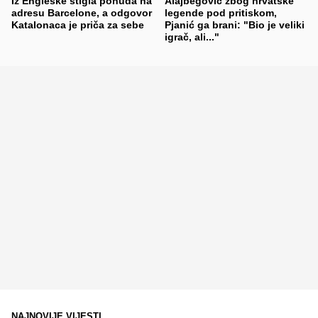
Iz Engleske stigla ponuda na
Alajbegović zbog hrvatske
adresu Barcelone, a odgovor
legende pod pritiskom,
Katalonaca je priča za sebe
Pjanić ga brani: "Bio je veliki
igrač, ali..."
NAJNOVIJE VIJESTI