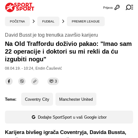
Prijava
Otvori profi
Ot
POČETNA
FUDBAL
PREMIER LEAGUE
David Busst je tog trenutka završio karijeru
Na Old Traffordu doživio pakao: "Imao sam
22 operacije i doktori su mi rekli da ću
izgubiti nogu"
08.04.19. - 10:24,
Endin Čaušević
3
Teme:
Coventry City
Manchester United
Dodajte SportSport u vaš Google izbor
Karijera bivšeg igrača Coventryja, Davida Bussta,