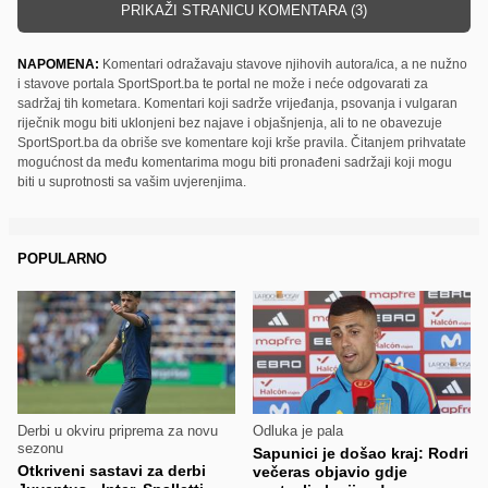
PRIKAŽI STRANICU KOMENTARA (3)
NAPOMENA:
Komentari odražavaju stavove njihovih autora/ica, a ne nužno
i stavove portala SportSport.ba te portal ne može i neće odgovarati za
sadržaj tih kometara. Komentari koji sadrže vrijeđanja, psovanja i vulgaran
riječnik mogu biti uklonjeni bez najave i objašnjenja, ali to ne obavezuje
SportSport.ba da obriše sve komentare koji krše pravila. Čitanjem prihvatate
mogućnost da među komentarima mogu biti pronađeni sadržaji koji mogu
biti u suprotnosti sa vašim uvjerenjima.
POPULARNO
Derbi u okviru priprema za novu
Odluka je pala
sezonu
Sapunici je došao kraj: Rodri
Otkriveni sastavi za derbi
večeras objavio gdje