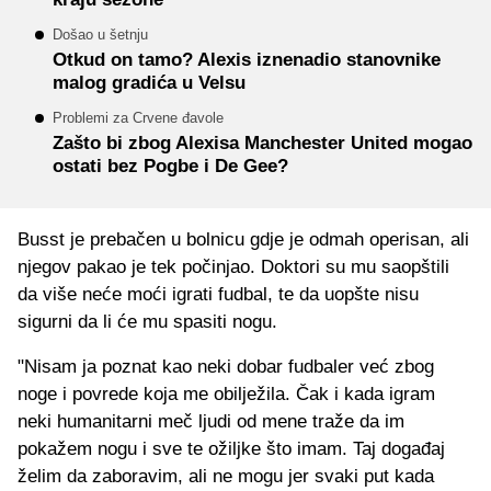
Došao u šetnju
Otkud on tamo? Alexis iznenadio stanovnike
malog gradića u Velsu
Problemi za Crvene đavole
Zašto bi zbog Alexisa Manchester United mogao
ostati bez Pogbe i De Gee?
Busst je prebačen u bolnicu gdje je odmah operisan, ali
njegov pakao je tek počinjao. Doktori su mu saopštili
da više neće moći igrati fudbal, te da uopšte nisu
sigurni da li će mu spasiti nogu.
"Nisam ja poznat kao neki dobar fudbaler već zbog
noge i povrede koja me obilježila. Čak i kada igram
neki humanitarni meč ljudi od mene traže da im
pokažem nogu i sve te ožiljke što imam. Taj događaj
želim da zaboravim, ali ne mogu jer svaki put kada