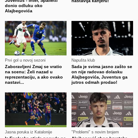
Juventus - Inter, Spalletti
nastavlja karijeru!
donio odluku oko
Alajbegovića
Prvi gol u novoj sezoni
Napušta klub
Zaboravljeni Zmaj se vratio
Sada je svima jasno zašto se
na scenu: Želi nazad u
on nije radovao dolasku
reprezentaciju, a ako ovako
Alajbegovića, Juventus ga
nastavi...
jutros odmah prodao!
Jasna poruka iz Katalonije
"Problemi" s novim brojem