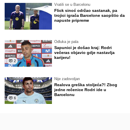
Vratili se u Barcelonu
Flick sinoć održao sastanak, pa
trojici igrača Barcelone saopštio da
napuste pripreme
Odluka je pala
Sapunici je došao kraj: Rodri
večeras objavio gdje nastavlja
karijeru!
2
Nije zadovoljan
Realova greška stoljeća?! Zbog
jedne rečenice Rodri ide u
Barcelonu
6