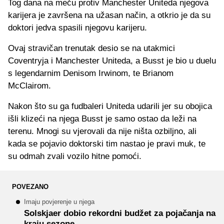
Tog dana na meču protiv Manchester Uniteda njegova
karijera je završena na užasan način, a otkrio je da su
doktori jedva spasili njegovu karijeru.
Ovaj stravičan trenutak desio se na utakmici
Coventryja i Manchester Uniteda, a Busst je bio u duelu
s legendarnim Denisom Irwinom, te Brianom
McClairom.
Nakon što su ga fudbaleri Uniteda udarili jer su obojica
išli klizeći na njega Busst je samo ostao da leži na
terenu. Mnogi su vjerovali da nije ništa ozbiljno, ali
kada se pojavio doktorski tim nastao je pravi muk, te
su odmah zvali vozilo hitne pomoći.
POVEZANO
Imaju povjerenje u njega
Solskjaer dobio rekordni budžet za pojačanja na
kraju sezone