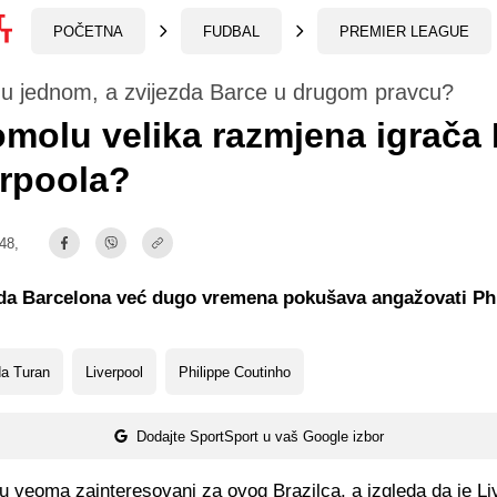
POČETNA
FUDBAL
PREMIER LEAGUE
 u jednom, a zvijezda Barce u drugom pravcu?
molu velika razmjena igrača
erpoola?
:48,
 da Barcelona već dugo vremena pokušava angažovati Ph
da Turan
Liverpool
Philippe Coutinho
Dodajte SportSport u vaš Google izbor
u veoma zainteresovani za ovog Brazilca, a izgleda da je Li