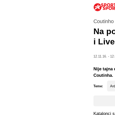
Coutinho
Na po
i Liv
12.11.16. - 12
Nije tajna
Coutinha.
Teme:
Ar
Katalonci s