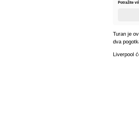
Potražite v
Turan je o
dva pogotka
Liverpool ć