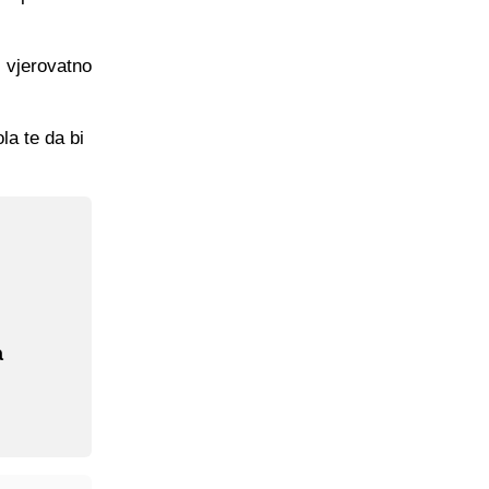
i vjerovatno
la te da bi
a