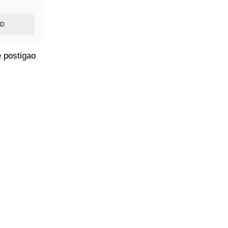
ED
 postigao