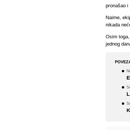
pronašao i 
Naime, ekip
nikada neće
Osim toga, 
jednog dana
POVEZ
N
E
Se
L
S
K