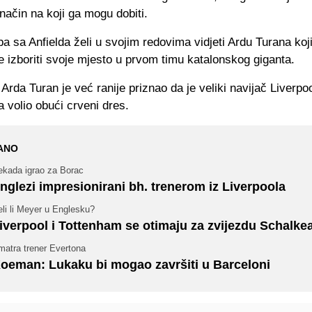
način na koji ga mogu dobiti.
a sa Anfielda želi u svojim redovima vidjeti Ardu Turana koj
 izboriti svoje mjesto u prvom timu katalonskog giganta.
Arda Turan je već ranije priznao da je veliki navijač Liverpoo
 volio obući crveni dres.
ANO
ekada igrao za Borac
nglezi impresionirani bh. trenerom iz Liverpoola
li li Meyer u Englesku?
iverpool i Tottenham se otimaju za zvijezdu Schalke
matra trener Evertona
oeman: Lukaku bi mogao završiti u Barceloni