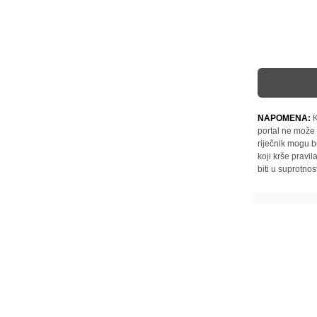
NAPOMENA:
K
portal ne može 
riječnik mogu b
koji krše pravi
biti u suprotnos