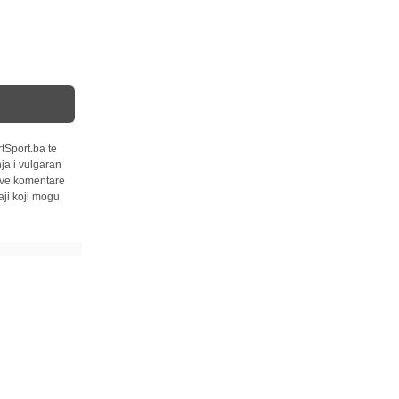
tSport.ba te
ja i vulgaran
 sve komentare
ji koji mogu