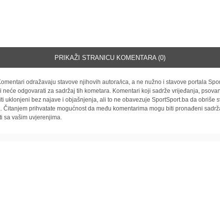
PRIKAŽI STRANICU KOMENTARA (0)
omentari odražavaju stavove njihovih autora/ica, a ne nužno i stavove portala Spor
i neće odgovarati za sadržaj tih kometara. Komentari koji sadrže vrijeđanja, psovan
iti uklonjeni bez najave i objašnjenja, ali to ne obavezuje SportSport.ba da obriše
la. Čitanjem prihvatate mogućnost da među komentarima mogu biti pronađeni sadrža
ti sa vašim uvjerenjima.