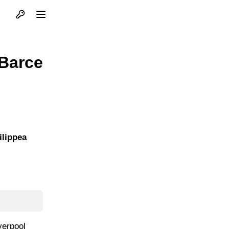
Otvori profil
Otvori meni
 Barce
ilippea
verpool