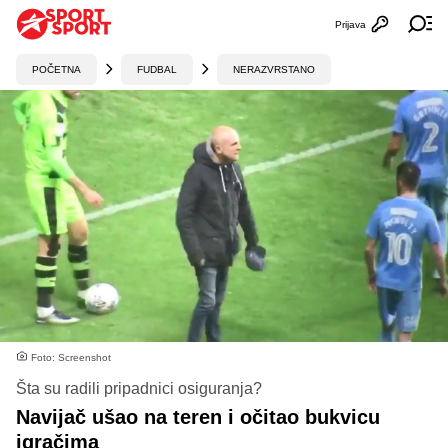
Prijava
Otvori profi
Ot
POČETNA
FUDBAL
NERAZVRSTANO
Foto: Screenshot
Šta su radili pripadnici osiguranja?
Navijač ušao na teren i očitao bukvicu
igračima