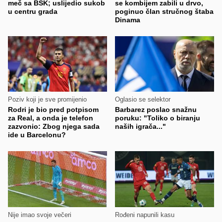
meč sa BSK; uslijedio sukob
se kombijem zabili u drvo,
u centru grada
poginuo član stručnog štaba
Dinama
Poziv koji je sve promijenio
Oglasio se selektor
Rodri je bio pred potpisom
Barbarez poslao snažnu
za Real, a onda je telefon
poruku: "Toliko o biranju
zazvonio: Zbog njega sada
naših igrača..."
ide u Barcelonu?
Nije imao svoje večeri
Rođeni napunili kasu