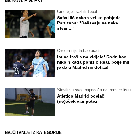
NAJNOVIJE VIJESTI
Crno-bijeli razbili Tobol
Saša Ilić nakon velike pobjede
Partizana: "Dešavaju se neke
stvari..."
Ovo im nije trebao uraditi
Istina izašla na vidjelo! Rodri kao
niko nikada ponizio Real, bolje mu
je da u Madrid ne dolazi!
Stavili su svog napadača na transfer listu
Atletico Madrid povlači
(ne)očekivan potez!
NAJČITANIJE IZ KATEGORIJE