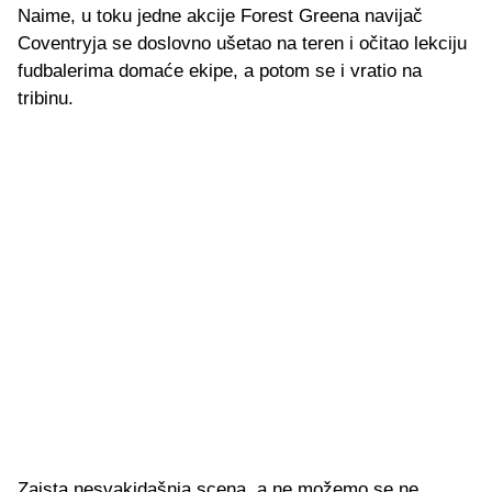
Naime, u toku jedne akcije Forest Greena navijač
Coventryja se doslovno ušetao na teren i očitao lekciju
fudbalerima domaće ekipe, a potom se i vratio na
tribinu.
Zaista nesvakidašnja scena, a ne možemo se ne