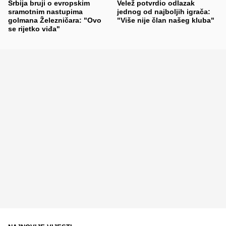
Srbija bruji o evropskim
Velež potvrdio odlazak
sramotnim nastupima
jednog od najboljih igrača:
golmana Železničara: "Ovo
"Više nije član našeg kluba"
se rijetko viđa"