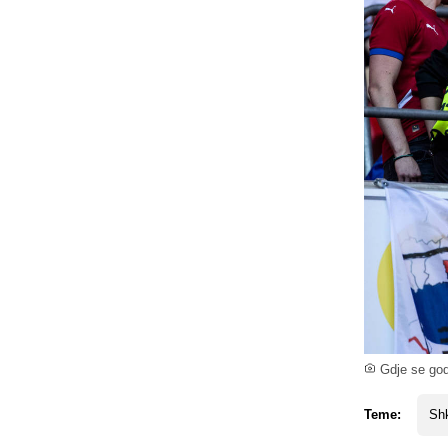
Gdje se god
Teme:
Shk