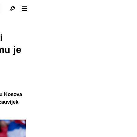
Otvori profil
Otvori meni
i
mu je
avu Kosova
zauvijek