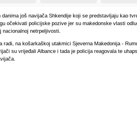
danima još navijača Shkendije koji se predstavljaju kao tvr
u očekivati policijske pozive jer su makedonske vlasti odlu
j nacionalnoj netrpeljivosti.
a radi, na košarkaškoj utakmici Sjeverna Makedonija - Rumu
jači su vrijeđali Albance i tada je policija reagovala te uhaps
vijača.