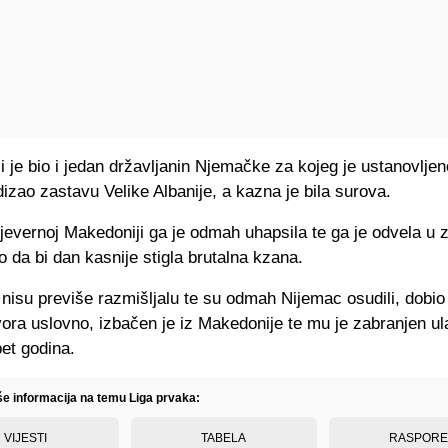
 je bio i jedan državljanin Njemačke za kojeg je ustanovljen
izao zastavu Velike Albanije, a kazna je bila surova.
Sjevernoj Makedoniji ga je odmah uhapsila te ga je odvela u 
io da bi dan kasnije stigla brutalna kzana.
isu previše razmišljalu te su odmah Nijemac osudili, dobio 
ora uslovno, izbačen je iz Makedonije te mu je zabranjen ul
et godina.
iše informacija na temu Liga prvaka:
VIJESTI
TABELA
RASPOR