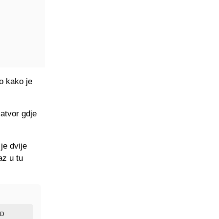
o kako je
zatvor gdje
je dvije
az u tu
ED