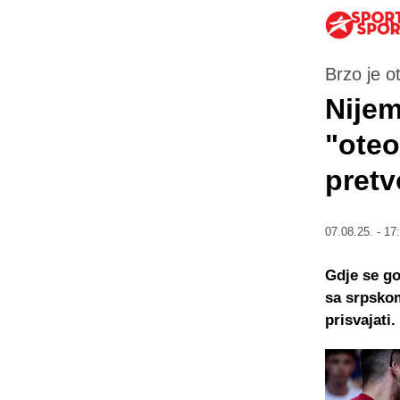
Brzo je o
Nijem
"oteo
pretv
07.08.25. - 17
Gdje se go
sa srpskom
prisvajati