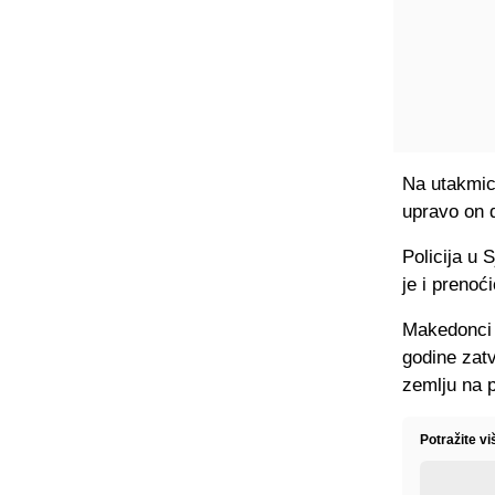
Na utakmici
upravo on d
Policija u 
je i prenoć
Makedonci n
godine zatv
zemlju na p
Potražite v