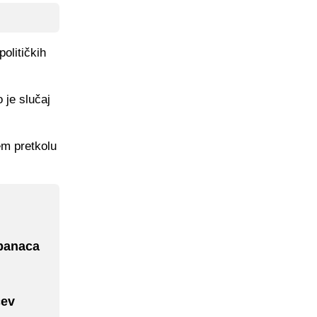
olitičkih
 je slučaj
em pretkolu
lbanaca
ćev