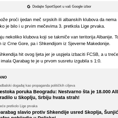
Dodajte SportSport u vaš Google izbor
že proći ijedan meč srpskih ili albanskih klubova da nema p
ko je bilo i u prvim mečevima 3. pretkola Lige prvaka.
ju nekoliko klubova koji se takmiče van teritorija Albanije. To
 iz Crne Gore, pa i Shkendijom iz Sjeverne Makedonije.
hkendija hit ovog ljeta jer je uspjela izbaciti FCSB, a u treć
a imala Qarabag te je u prvom susretu izgubila s 1:0.
ANO
dbalski događaj kao propaganda političkih ciljeva
estoka poruka Beogradu: Nestvarno šta je 18.000 A
radilo u Skoplju, Srbiju hvata strah!
eće pretkolo Lige prvaka
arabag slavio protiv Shkendije usred Skoplja, Šunji
afos pobijedio u Poljskoj