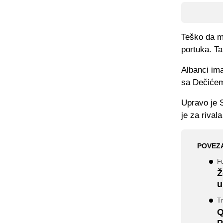
Teško da mo
portuka. Ta
Albanci ima
sa Dečićem
Upravo je S
je za rival
POVEZ
Fu
Ž
u
Tr
Q
P