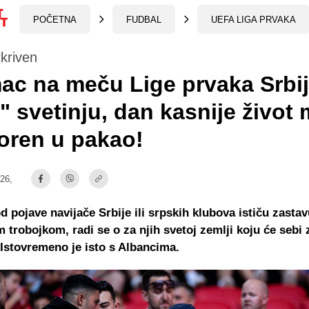
POČETNA
FUDBAL
UEFA LIGA PRVAKA
tkriven
ac na meču Lige prvaka Srbij
" svetinju, dan kasnije život 
oren u pakao!
:26,
d pojave navijače Srbije ili srpskih klubova ističu zast
 trobojkom, radi se o za njih svetoj zemlji koju će sebi 
. Istovremeno je isto s Albancima.