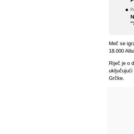
Po
N
"
Meč se igra
18.000 Alba
Riječ je o 
uključujući
Grčke.