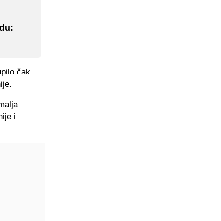
du:
upilo čak
ije.
emalja
ije i