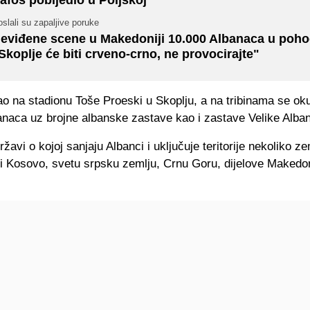
slali su zapaljive poruke
eviđene scene u Makedoniji 10.000 Albanaca u poho
Skoplje će biti crveno-crno, ne provocirajte"
o na stadionu Toše Proeski u Skoplju, a na tribinama se ok
naca uz brojne albanske zastave kao i zastave Velike Alban
državi o kojoj sanjaju Albanci i uključuje teritorije nekoliko z
 i Kosovo, svetu srpsku zemlju, Crnu Goru, dijelove Makedon