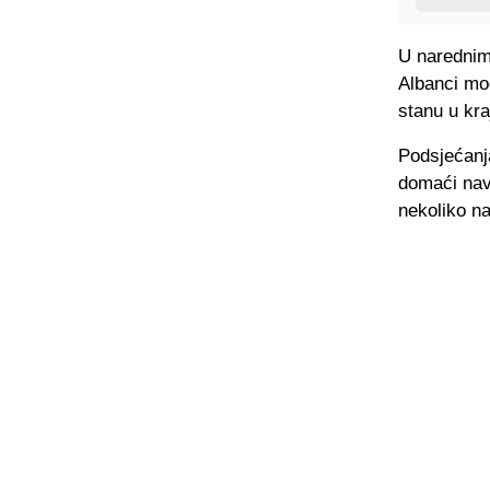
U narednim 
Albanci mog
stanu u kra
Podsjećanj
domaći navi
nekoliko na