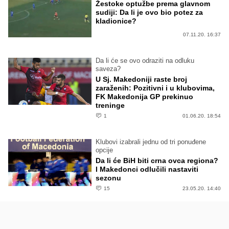
Žestoke optužbe prema glavnom
sudiji: Da li je ovo bio potez za
kladionice?
07.11.20. 16:37
Da li će se ovo odraziti na odluku
saveza?
U Sj. Makedoniji raste broj
zaraženih: Pozitivni i u klubovima,
FK Makedonija GP prekinuo
treninge
1
01.06.20. 18:54
Klubovi izabrali jednu od tri ponuđene
opcije
Da li će BiH biti crna ovca regiona?
I Makedonci odlučili nastaviti
sezonu
15
23.05.20. 14:40