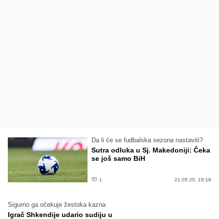
Da li će se fudbalska sezona nastaviti?
Sutra odluka u Sj. Makedoniji: Čeka
se još samo BiH
1
21.05.20. 19:18
Sigurno ga očekuje žestoka kazna
Igrač Shkendije udario sudiju u