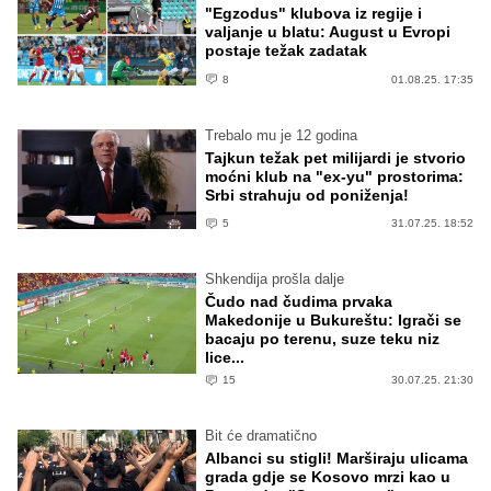
"Egzodus" klubova iz regije i
valjanje u blatu: August u Evropi
postaje težak zadatak
8
01.08.25. 17:35
Trebalo mu je 12 godina
Tajkun težak pet milijardi je stvorio
moćni klub na "ex-yu" prostorima:
Srbi strahuju od poniženja!
5
31.07.25. 18:52
Shkendija prošla dalje
Čudo nad čudima prvaka
Makedonije u Bukureštu: Igrači se
bacaju po terenu, suze teku niz
lice...
15
30.07.25. 21:30
Bit će dramatično
Albanci su stigli! Marširaju ulicama
grada gdje se Kosovo mrzi kao u