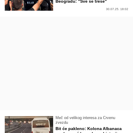
Beogradu: "Sve se trese"
30.07.25. 18:02
Meč od velikog interesa za Crvenu
zvezdu
Bit će pakleno: Kolona Albanaca