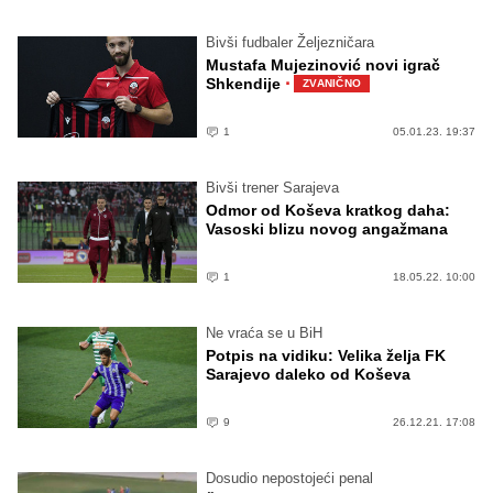
Bivši fudbaler Željezničara
Mustafa Mujezinović novi igrač
·
Shkendije
ZVANIČNO
1
05.01.23. 19:37
Bivši trener Sarajeva
Odmor od Koševa kratkog daha:
Vasoski blizu novog angažmana
1
18.05.22. 10:00
Ne vraća se u BiH
Potpis na vidiku: Velika želja FK
Sarajevo daleko od Koševa
9
26.12.21. 17:08
Dosudio nepostojeći penal