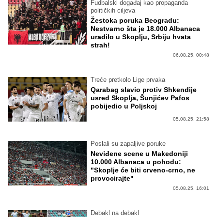
Fudbalski događaj kao propaganda
političkih ciljeva
Žestoka poruka Beogradu:
Nestvarno šta je 18.000 Albanaca
uradilo u Skoplju, Srbiju hvata
strah!
06.08.25. 00:48
Treće pretkolo Lige prvaka
Qarabag slavio protiv Shkendije
usred Skoplja, Šunjićev Pafos
pobijedio u Poljskoj
05.08.25. 21:58
Poslali su zapaljive poruke
Neviđene scene u Makedoniji
10.000 Albanaca u pohodu:
"Skoplje će biti crveno-crno, ne
provocirajte"
05.08.25. 16:01
Debakl na debakl