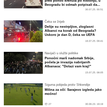
pred ponoć krenula po historiju, u
Beogradu bi odmah potpisali da...
30.07.25. 00:51
Čeka se žrijeb
Delije su nestrpljive, zloglasni
Albanci na korak od Beograda?
Uskoro je dan D, čeka se UEFA
16.07.25. 09:41
Navijači u službi politike
Ponoćni marš nadomak Srbije,
počela je invazija nabrijanih
Albanaca: "Dolazi vam kraj!"
15.07.25. 08:05
Sigurna pobjeda protiv Shkendije
Milina za oči: Sarajevo izgleda jako
moćno!
27
30.06.23. 19:19