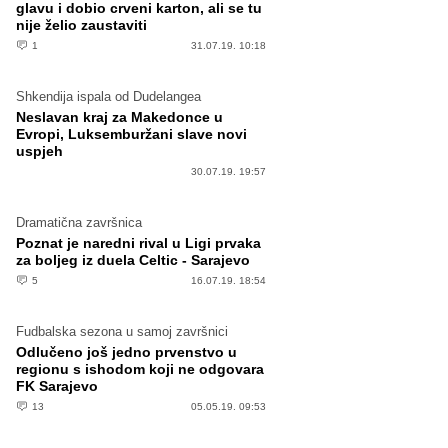
glavu i dobio crveni karton, ali se tu
nije želio zaustaviti
1
31.07.19. 10:18
Shkendija ispala od Dudelangea
Neslavan kraj za Makedonce u
Evropi, Luksemburžani slave novi
uspjeh
30.07.19. 19:57
Dramatična završnica
Poznat je naredni rival u Ligi prvaka
za boljeg iz duela Celtic - Sarajevo
5
16.07.19. 18:54
Fudbalska sezona u samoj završnici
Odlučeno još jedno prvenstvo u
regionu s ishodom koji ne odgovara
FK Sarajevo
13
05.05.19. 09:53