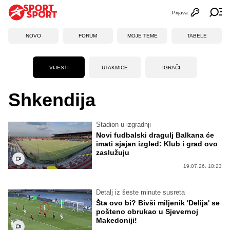
Prijava
Otvori profi
Ot
NOVO
FORUM
MOJE TEME
TABELE
VIJESTI
UTAKMICE
IGRAČI
Shkendija
Stadion u izgradnji
Novi fudbalski dragulj Balkana će
imati sjajan izgled: Klub i grad ovo
zaslužuju
19.07.26. 18:23
Detalj iz šeste minute susreta
Šta ovo bi? Bivši miljenik 'Delija' se
pošteno obrukao u Sjevernoj
Makedoniji!