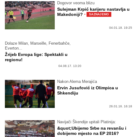
Dogovor veoma blizu
Sulejman Krpić karijeru nastavlja u
·
Makedoniji?
SAZNAJEMO
04.01.18. 19:25
Dolaze Milan, Marseille, Fenerbahče,
Everton...
Žrijeb Evropa lige: Spektakli u
regionu!
04.08.17. 13:20
Nakon Alema Merajića
Ervin Jusufović iz Olimpica u
Shkendiju
26.01.16. 16:18
Navijači Škendije upitali Platinija:
&quot;Ubijemo Srbe na revanšu i
dobijemo mjesto na EP 2016?