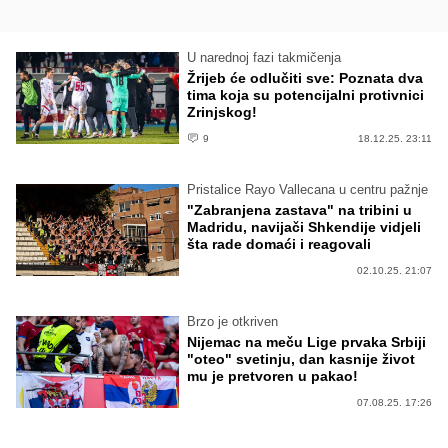
U narednoj fazi takmičenja
Žrijeb će odlučiti sve: Poznata dva
tima koja su potencijalni protivnici
Zrinjskog!
9
18.12.25. 23:11
Pristalice Rayo Vallecana u centru pažnje
"Zabranjena zastava" na tribini u
Madridu, navijači Shkendije vidjeli
šta rade domaći i reagovali
02.10.25. 21:07
Brzo je otkriven
Nijemac na meču Lige prvaka Srbiji
"oteo" svetinju, dan kasnije život
mu je pretvoren u pakao!
07.08.25. 17:26