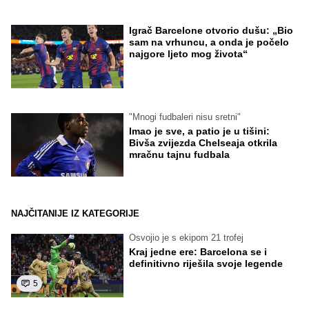
Igrač Barcelone otvorio dušu: „Bio
sam na vrhuncu, a onda je počelo
najgore ljeto mog života“
"Mnogi fudbaleri nisu sretni"
Imao je sve, a patio je u tišini:
Bivša zvijezda Chelseaja otkrila
mračnu tajnu fudbala
NAJČITANIJE IZ KATEGORIJE
Osvojio je s ekipom 21 trofej
Kraj jedne ere: Barcelona se i
definitivno riješila svoje legende
5