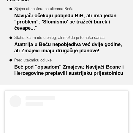
Sjajna atmosfera na ulicama Beča
Navijači očekuju pobjedu BiH, ali ima jedan
"problem": 'Slomismo' se tražeći burek i
ćevape..."
Statistika im ide u prilog, ali možda je to naša šansa
Austrija u Beču nepobjediva već dvije godine,
ali Zmajevi imaju drugačije planove!
Pred utakmicu odluke
Beč pod "opsadom" Zmajeva: Navijači Bosne i
Hercegovine preplavili austrijsku prijestolnicu