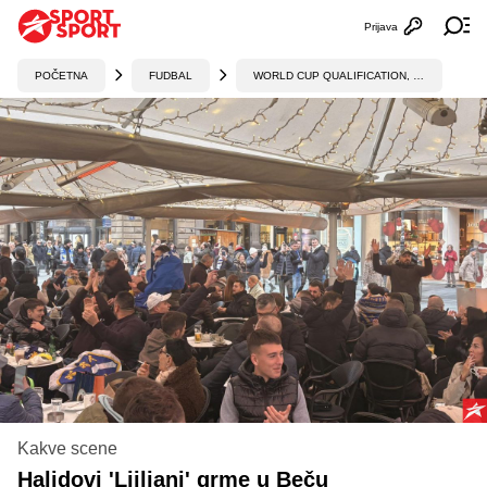
Prijava
Otvori profi
Ot
POČETNA
FUDBAL
WORLD CUP QUALIFICATION, UEFA
Kakve scene
Halidovi 'Ljiljani' grme u Beču