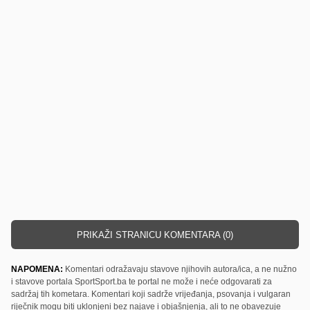
PRIKAŽI STRANICU KOMENTARA (0)
NAPOMENA:
Komentari odražavaju stavove njihovih autora/ica, a ne nužno
i stavove portala SportSport.ba te portal ne može i neće odgovarati za
sadržaj tih kometara. Komentari koji sadrže vrijeđanja, psovanja i vulgaran
riječnik mogu biti uklonjeni bez najave i objašnjenja, ali to ne obavezuje