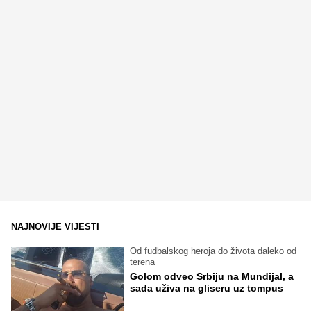
NAJNOVIJE VIJESTI
Od fudbalskog heroja do života daleko od
terena
Golom odveo Srbiju na Mundijal, a
sada uživa na gliseru uz tompus