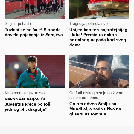
Stigla i potvrda
Tragedija potresla sve
Tuzlaci se ne šale! Sloboda
Ubijen kapiten najtrofejnijeg
dovela pojačanje iz Sarajeva
kluba! Preminuo nakon
brutalnog napada kod svog
doma
Klub prati njegov razvoj
Od fudbalskog heroja do života
daleko od terena
Nakon Alajbegovića,
Golom odveo Srbiju na
Juventus kreće po još
Mundijal, a sada uživa na
jednog bh. dragulja?
gliseru uz tompus