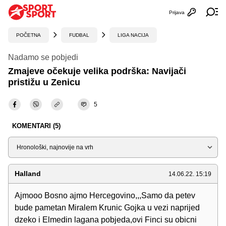
Prijava
Otvori profi
Ot
POČETNA
FUDBAL
LIGA NACIJA
Nadamo se pobjedi
Zmajeve očekuje velika podrška: Navijači
pristižu u Zenicu
5
KOMENTARI (5)
Sortiraj
Halland
14.06.22. 15:19
Ajmooo Bosno ajmo Hercegovino,,,Samo da petev
bude pametan Miralem Krunic Gojka u vezi naprijed
dzeko i Elmedin lagana pobjeda,ovi Finci su obicni