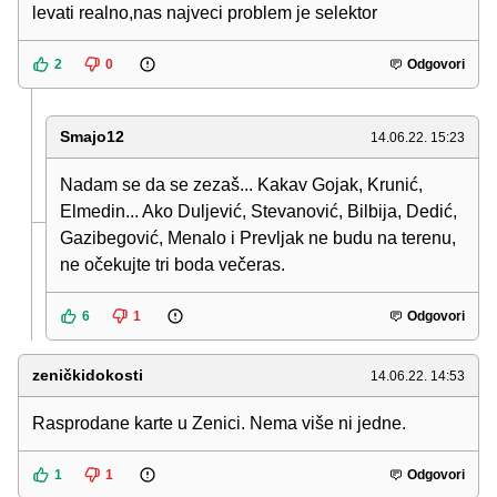
levati realno,nas najveci problem je selektor
2
0
Odgovori
Smajo12
14.06.22. 15:23
Nadam se da se zezaš... Kakav Gojak, Krunić,
Elmedin... Ako Duljević, Stevanović, Bilbija, Dedić,
Gazibegović, Menalo i Prevljak ne budu na terenu,
ne očekujte tri boda večeras.
6
1
Odgovori
zeničkidokosti
14.06.22. 14:53
Rasprodane karte u Zenici. Nema više ni jedne.
1
1
Odgovori