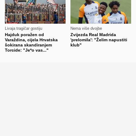
Livaja tragičar gostiju
Nema više dvojbe
Hajduk poražen od
Zvijezda Real Madrida
Varaždina, cijela Hrvatska
'prelomila': "Želim napustiti
šokirana skandiranjem
klub"
Torcide: "Je*o vas..."