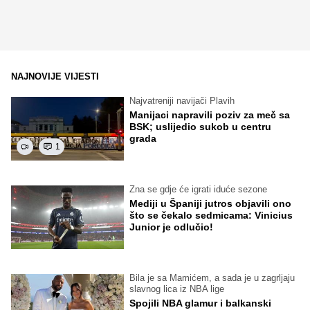
NAJNOVIJE VIJESTI
Najvatreniji navijači Plavih
Manijaci napravili poziv za meč sa
BSK; uslijedio sukob u centru
grada
1
Zna se gdje će igrati iduće sezone
Mediji u Španiji jutros objavili ono
što se čekalo sedmicama: Vinicius
Junior je odlučio!
Bila je sa Mamićem, a sada je u zagrljaju
slavnog lica iz NBA lige
Spojili NBA glamur i balkanski