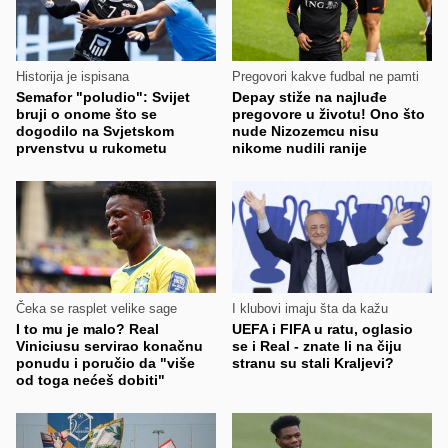
Historija je ispisana
Pregovori kakve fudbal ne pamti
Semafor "poludio": Svijet
Depay stiže na najluđe
bruji o onome što se
pregovore u životu! Ono što
dogodilo na Svjetskom
nude Nizozemcu nisu
prvenstvu u rukometu
nikome nudili ranije
Čeka se rasplet velike sage
I klubovi imaju šta da kažu
I to mu je malo? Real
UEFA i FIFA u ratu, oglasio
Viniciusu servirao konačnu
se i Real - znate li na čiju
ponudu i poručio da "više
stranu su stali Kraljevi?
od toga nećeš dobiti"