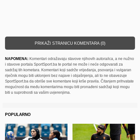
PRIKAŽI STRANICU KOMENTARA (0)
NAPOMENA:
Komentari odražavaju stavove njihovih autora/ica, a ne nužno
i stavove portala SportSport.ba te portal ne može i neće odgovarati za
sadržaj tih kometara. Komentari koji sadrže vrijeđanja, psovanja i vulgaran
riječnik mogu biti uklonjeni bez najave i objašnjenja, ali to ne obavezuje
SportSport.ba da obriše sve komentare koji krše pravila. Čitanjem prihvatate
mogućnost da među komentarima mogu biti pronađeni sadržaji koji mogu
biti u suprotnosti sa vašim uvjerenjima.
POPULARNO