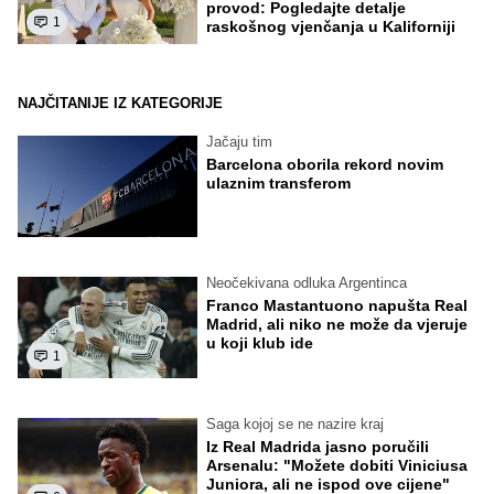
provod: Pogledajte detalje
1
raskošnog vjenčanja u Kaliforniji
NAJČITANIJE IZ KATEGORIJE
Jačaju tim
Barcelona oborila rekord novim
ulaznim transferom
Neočekivana odluka Argentinca
Franco Mastantuono napušta Real
Madrid, ali niko ne može da vjeruje
u koji klub ide
1
Saga kojoj se ne nazire kraj
Iz Real Madrida jasno poručili
Arsenalu: "Možete dobiti Viniciusa
Juniora, ali ne ispod ove cijene"