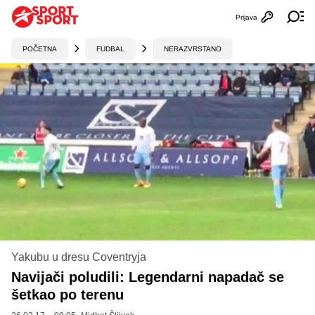
Prijava
Otvori profi
Ot
POČETNA
FUDBAL
NERAZVRSTANO
Yakubu u dresu Coventryja
Navijači poludili: Legendarni napadač se
šetkao po terenu