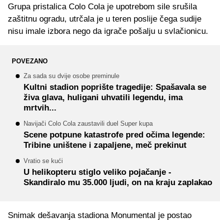
Grupa pristalica Colo Cola je upotrebom sile srušila
zaštitnu ogradu, utrčala je u teren poslije čega sudije
nisu imale izbora nego da igrače pošalju u svlačionicu.
POVEZANO
Za sada su dvije osobe preminule
Kultni stadion poprište tragedije: Spašavala se
živa glava, huligani uhvatili legendu, ima
mrtvih...
Navijači Colo Cola zaustavili duel Super kupa
Scene potpune katastrofe pred očima legende:
Tribine uništene i zapaljene, meč prekinut
Vratio se kući
U helikopteru stiglo veliko pojačanje -
Skandiralo mu 35.000 ljudi, on na kraju zaplakao
Snimak dešavanja stadiona Monumental je postao