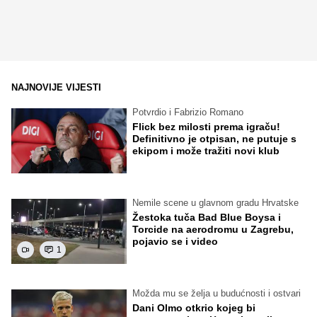
NAJNOVIJE VIJESTI
Potvrdio i Fabrizio Romano
Flick bez milosti prema igraču!
Definitivno je otpisan, ne putuje s
ekipom i može tražiti novi klub
Nemile scene u glavnom gradu Hrvatske
Žestoka tuča Bad Blue Boysa i
Torcide na aerodromu u Zagrebu,
pojavio se i video
1
Možda mu se želja u budućnosti i ostvari
Dani Olmo otkrio kojeg bi