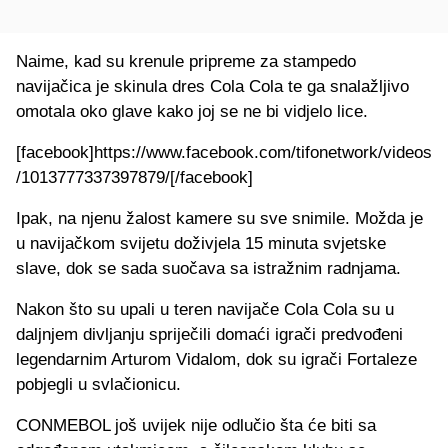
Naime, kad su krenule pripreme za stampedo
navijačica je skinula dres Cola Cola te ga snalažljivo
omotala oko glave kako joj se ne bi vidjelo lice.
[facebook]https://www.facebook.com/tifonetwork/videos
/1013777337397879/[/facebook]
Ipak, na njenu žalost kamere su sve snimile. Možda je
u navijačkom svijetu doživjela 15 minuta svjetske
slave, dok se sada suočava sa istražnim radnjama.
Nakon što su upali u teren navijače Cola Cola su u
daljnjem divljanju spriječili domaći igrači predvođeni
legendarnim Arturom Vidalom, dok su igrači Fortaleze
pobjegli u svlačionicu.
CONMEBOL još uvijek nije odlučio šta će biti sa