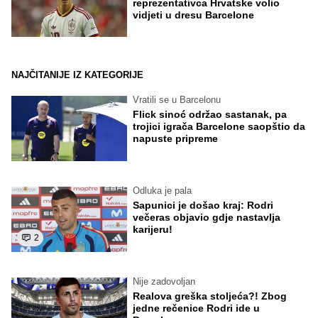
reprezentativca Hrvatske volio
vidjeti u dresu Barcelone
NAJČITANIJE IZ KATEGORIJE
Vratili se u Barcelonu
Flick sinoć održao sastanak, pa
trojici igrača Barcelone saopštio da
napuste pripreme
Odluka je pala
Sapunici je došao kraj: Rodri
večeras objavio gdje nastavlja
karijeru!
2
Nije zadovoljan
Realova greška stoljeća?! Zbog
jedne rečenice Rodri ide u