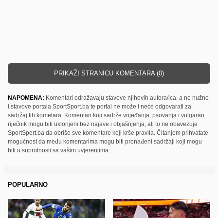
PRIKAŽI STRANICU KOMENTARA (0)
NAPOMENA:
Komentari odražavaju stavove njihovih autora/ica, a ne nužno
i stavove portala SportSport.ba te portal ne može i neće odgovarati za
sadržaj tih kometara. Komentari koji sadrže vrijeđanja, psovanja i vulgaran
riječnik mogu biti uklonjeni bez najave i objašnjenja, ali to ne obavezuje
SportSport.ba da obriše sve komentare koji krše pravila. Čitanjem prihvatate
mogućnost da među komentarima mogu biti pronađeni sadržaji koji mogu
biti u suprotnosti sa vašim uvjerenjima.
POPULARNO