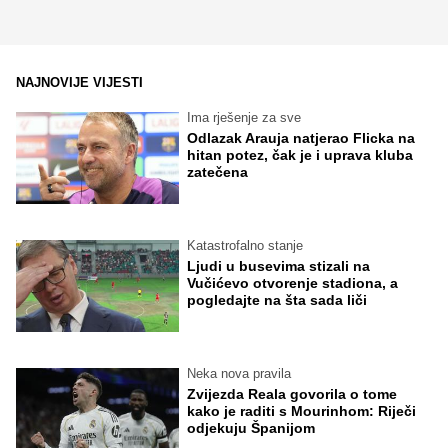
NAJNOVIJE VIJESTI
Ima rješenje za sve
Odlazak Arauja natjerao Flicka na
hitan potez, čak je i uprava kluba
zatečena
Katastrofalno stanje
Ljudi u busevima stizali na
Vučićevo otvorenje stadiona, a
pogledajte na šta sada liči
Neka nova pravila
Zvijezda Reala govorila o tome
kako je raditi s Mourinhom: Riječi
odjekuju Španijom