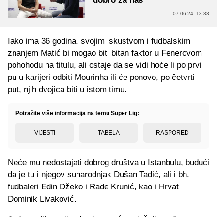
dobro za nas"
07.06.24. 13:33
Iako ima 36 godina, svojim iskustvom i fudbalskim
znanjem Matić bi mogao biti bitan faktor u Fenerovom
pohohodu na titulu, ali ostaje da se vidi hoće li po prvi
pu u karijeri odbiti Mourinha ili će ponovo, po četvrti
put, njih dvojica biti u istom timu.
Potražite više informacija na temu Super Lig:
VIJESTI
TABELA
RASPORED
Neće mu nedostajati dobrog društva u Istanbulu, budući
da je tu i njegov sunarodnjak Dušan Tadić, ali i bh.
fudbaleri Edin Džeko i Rade Krunić, kao i Hrvat
Dominik Livaković.