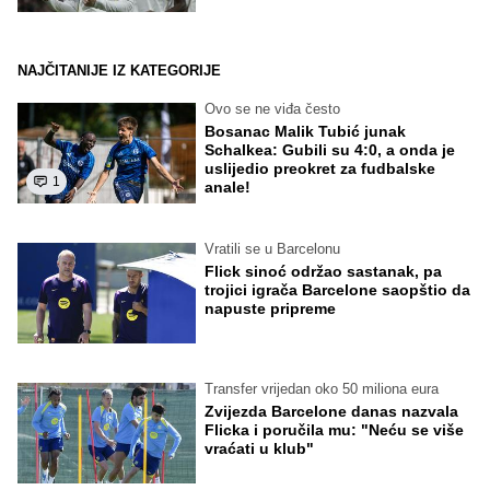
NAJČITANIJE IZ KATEGORIJE
Ovo se ne viđa često
Bosanac Malik Tubić junak
Schalkea: Gubili su 4:0, a onda je
uslijedio preokret za fudbalske
1
anale!
Vratili se u Barcelonu
Flick sinoć održao sastanak, pa
trojici igrača Barcelone saopštio da
napuste pripreme
Transfer vrijedan oko 50 miliona eura
Zvijezda Barcelone danas nazvala
Flicka i poručila mu: "Neću se više
vraćati u klub"