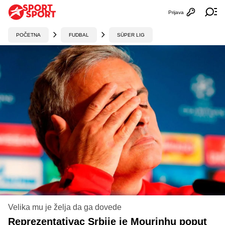
Prijava
Otvori profi
Ot
POČETNA
FUDBAL
SÜPER LIG
Velika mu je želja da ga dovede
Reprezentativac Srbije je Mourinhu poput