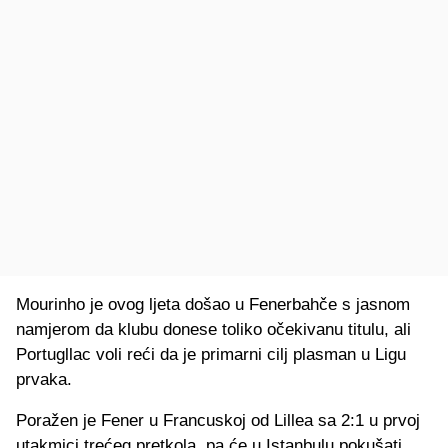
Mourinho je ovog ljeta došao u Fenerbahče s jasnom
namjerom da klubu donese toliko očekivanu titulu, ali
Portugllac voli reći da je primarni cilj plasman u Ligu
prvaka.
Poražen je Fener u Francuskoj od Lillea sa 2:1 u prvoj
utakmici trećeg pretkola, pa će u Istanbulu pokušati