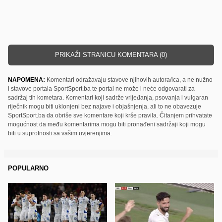
PRIKAŽI STRANICU KOMENTARA (0)
NAPOMENA:
Komentari odražavaju stavove njihovih autora/ica, a ne nužno
i stavove portala SportSport.ba te portal ne može i neće odgovarati za
sadržaj tih kometara. Komentari koji sadrže vrijeđanja, psovanja i vulgaran
riječnik mogu biti uklonjeni bez najave i objašnjenja, ali to ne obavezuje
SportSport.ba da obriše sve komentare koji krše pravila. Čitanjem prihvatate
mogućnost da među komentarima mogu biti pronađeni sadržaji koji mogu
biti u suprotnosti sa vašim uvjerenjima.
POPULARNO