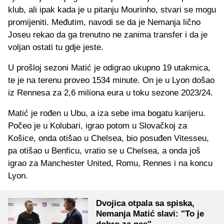
klub, ali ipak kada je u pitanju Mourinho, stvari se mogu
promijeniti. Međutim, navodi se da je Nemanja lično
Joseu rekao da ga trenutno ne zanima transfer i da je
voljan ostati tu gdje jeste.
U prošloj sezoni Matić je odigrao ukupno 19 utakmica,
te je na terenu proveo 1534 minute. On je u Lyon došao
iz Rennesa za 2,6 miliona eura u toku sezone 2023/24.
Matić je rođen u Ubu, a iza sebe ima bogatu karijeru.
Počeo je u Kolubari, igrao potom u Slovačkoj za
Košice, onda otišao u Chelsea, bio posuđen Vitesseu,
pa otišao u Benficu, vratio se u Chelsea, a onda još
igrao za Manchester United, Romu, Rennes i na koncu
Lyon.
Dvojica otpala sa spiska,
Nemanja Matić slavi: "To je