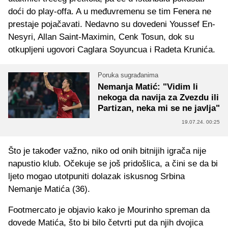
doći do play-offa. A u međuvremenu se tim Fenera ne
prestaje pojačavati. Nedavno su dovedeni Youssef En-
Nesyri, Allan Saint-Maximin, Cenk Tosun, dok su
otkupljeni ugovori Caglara Soyuncua i Radeta Krunića.
Poruka sugrađanima
Nemanja Matić: "Vidim li
nekoga da navija za Zvezdu ili
Partizan, neka mi se ne javlja"
19.07.24. 00:25
Što je također važno, niko od onih bitnijih igrača nije
napustio klub. Očekuje se još pridošlica, a čini se da bi
ljeto mogao utotpuniti dolazak iskusnog Srbina
Nemanje Matića (36).
Footmercato je objavio kako je Mourinho spreman da
dovede Matića, što bi bilo četvrti put da njih dvojica