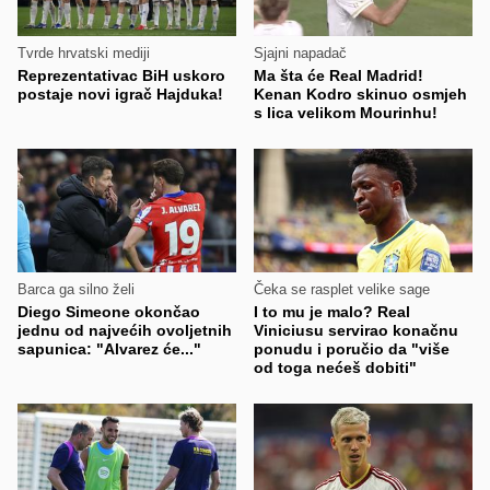
Tvrde hrvatski mediji
Sjajni napadač
Reprezentativac BiH uskoro
Ma šta će Real Madrid!
postaje novi igrač Hajduka!
Kenan Kodro skinuo osmjeh
s lica velikom Mourinhu!
Barca ga silno želi
Čeka se rasplet velike sage
Diego Simeone okončao
I to mu je malo? Real
jednu od najvećih ovoljetnih
Viniciusu servirao konačnu
sapunica: "Alvarez će..."
ponudu i poručio da "više
od toga nećeš dobiti"