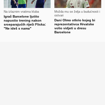
Na izlaznim vratima kluba
Možda mu se želja u budućnosti i
ostvari
Igrač Barcelone ljutito
Dani Olmo otkrio kojeg bi
napustio trening nakon
reprezentativca Hrvatske
srceparajućih riječi Flicka:
volio vidjeti u dresu
"Ne ideš s nama"
Barcelone