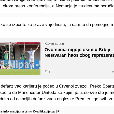
o tokom press konferencija, a Nemanja je studentima poručio
 ako se izborite za prave vrijednosti, ja sam tu da pomogne
Kakve scene
Ovo nema nigdje osim u Srbiji -
Nestvaran haos zbog reprezenta
3
0
defanzivac karijeru je počeo u Crvenoj zvezdi. Preko Spart
ao je do Manchester Uniteda sa kojim je uzeo sve što je m
ednim od najboljih defanzivaca engleske Premier lige svih v
še informacija na temu Kvalifikacije za SP: