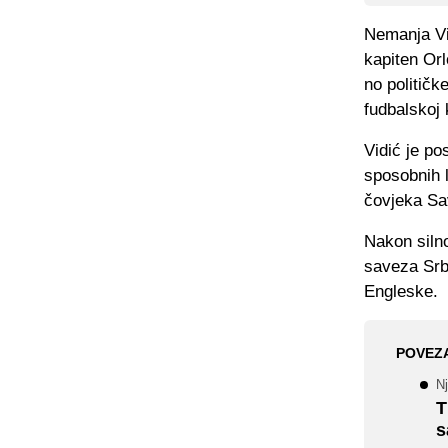
Nemanja Vi
kapiten Orl
no političk
fudbalskoj 
Vidić je po
sposobnih l
čovjeka Sa
Nakon silno
saveza Srb
Engleske.
POVEZ
N
T
s