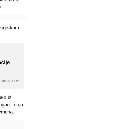
:
m srpskom
cije
6.09.25. 17:28
aka iz
ogao, te ga
remena.