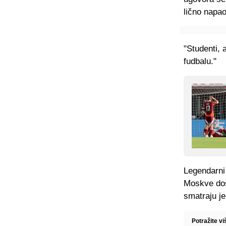
lično napa
"Studenti,
fudbalu."
Legendarni 
Moskve doš
smatraju j
Potražite vi