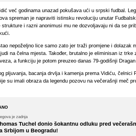
dić već godinama unazad pokušava ući u srpski fudbal. Leg
ova spreman je napraviti istinsku revoluciju unutar Fudbals
e strukture i razni anonimusi mu ne dozvoljavaju ni da se prib
kući.
stao nepoželjno lice samo zato jer traži promjene i dolazak m
judi na čelna mjesta. Također, brutalno je eliminisan iz trke
veza, a funkciju je potom preuzeo danas 79-godišnji Dragan
g pljuvanja, bacanja drvlja i kamenja prema Vidiću, čelnici
ije su imali obraza da legendu pozovu na večerašnji meč pro
ANO
jegova je zadnja
homas Tuchel donio šokantnu odluku pred večerašn
a Srbijom u Beogradu!