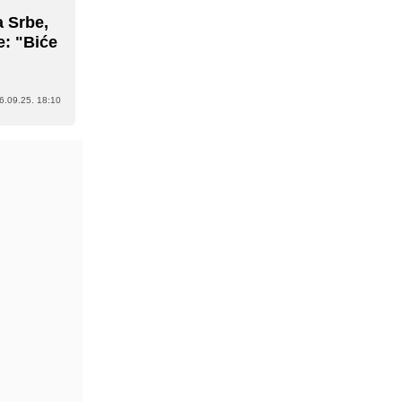
a Srbe,
e: "Biće
6.09.25. 18:10