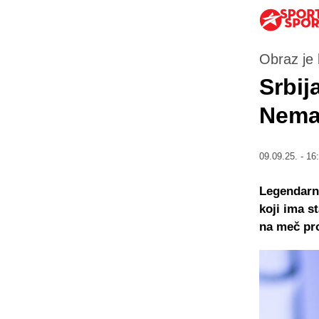
Obraz je 
Srbij
Neman
09.09.25. - 16
Legendarni
koji ima s
na meč pro