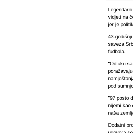
Legendarni 
vidjeti na
jer je polit
43-godišnj
saveza Srbi
fudbala.
"Odluku sa
poražavaju
namještanja
pod sumnjom
"97 posto d
nijemi kao 
naša zemlja
Dodatni pro
ugovora se