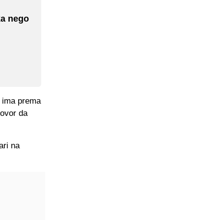
ka nego
ji ima prema
govor da
ari na