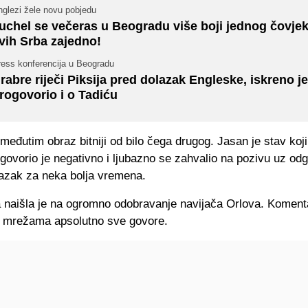
nglezi žele novu pobjedu
uchel se večeras u Beogradu više boji jednog čovje
vih Srba zajedno!
ress konferencija u Beogradu
rabre riječi Piksija pred dolazak Engleske, iskreno je
rogovorio i o Tadiću
međutim obraz bitniji od bilo čega drugog. Jasan je stav ko
ovorio je negativno i ljubazno se zahvalio na pozivu uz od
azak za neka bolja vremena.
 naišla je na ogromno odobravanje navijača Orlova. Koment
 mrežama apsolutno sve govore.