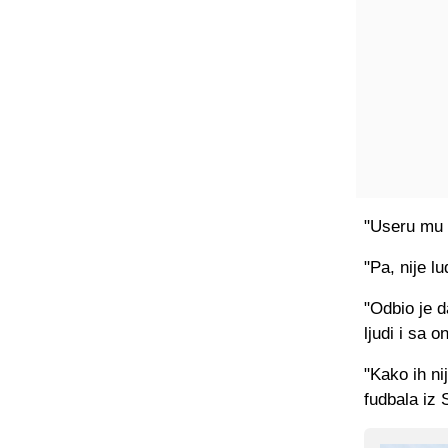
"Useru mu s
"Pa, nije l
"Odbio je d
ljudi i sa 
"Kako ih ni
fudbala iz S