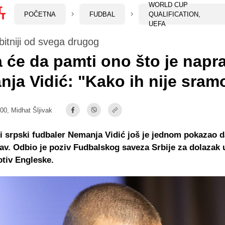
WORLD CUP
POČETNA
FUDBAL
QUALIFICATION,
UEFA
bitniji od svega drugog
a će da pamti ono što je napr
ja Vidić: "Kako ih nije sram
:00,
Midhat Šljivak
 srpski fudbaler Nemanja Vidić još je jednom pokazao d
tav. Odbio je poziv Fudbalskog saveza Srbije za dolazak 
tiv Engleske.