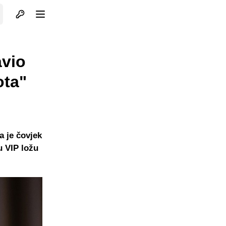
Otvori profil
Otvori meni
avio
ota"
a je čovjek
u VIP ložu