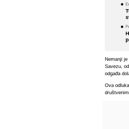
E
T
s
P
H
p
Nemanji je 
Savezu, odg
odgađa dol
Ova odluka
društvenim