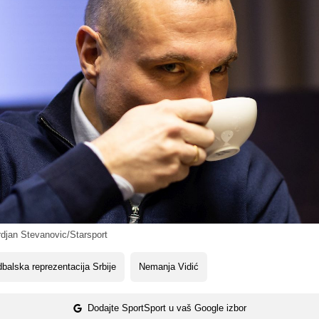
djan Stevanovic/Starsport
balska reprezentacija Srbije
Nemanja Vidić
Dodajte SportSport u vaš Google izbor