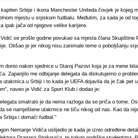
kapiten Srbije i ikona Manchester Uniteda čovjek je kojeg 
 čelnom mjestu u srpskom fudbalu. Međutim, za sada je od to
ika ipak jača od njegove velike karijere.
i Vidić se prošle godine povukao sa mjesta člana Skupštine
je. Otišao je jer nikog nisu zanimale teme o poboljšanju sr
m donio nakon sjednice u Staroj Pazovi koja je za mene bila
ća. Zapanjilo me odbijanje delegata da diskutujemo o probl
 utakmica u Srbiji i to kada je UEFA dojavila da je čak pet 
", naveo je Vidić za Sport Klub i dodao je:
elegata smatralo je da nema razloga da se priča o tome. Ost
da se namještene utakmice ne tiču nikog od nas. Kao da nije
 Srbija i domaći fudbal."
gon Nemanje Vidića uslijedio je kada je iznio određene deta
lektora Dragana Stojkovića, te nakon podrške studentima. Pi