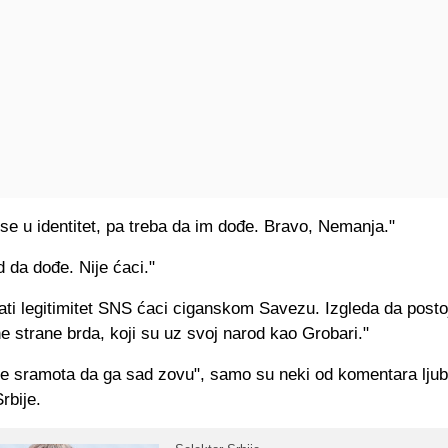
e u identitet, pa treba da im dođe. Bravo, Nemanja."
ud da dođe. Nije ćaci."
ati legitimitet SNS ćaci ciganskom Savezu. Izgleda da posto
one strane brda, koji su uz svoj narod kao Grobari."
je sramota da ga sad zovu", samo su neki od komentara ljubi
rbije.