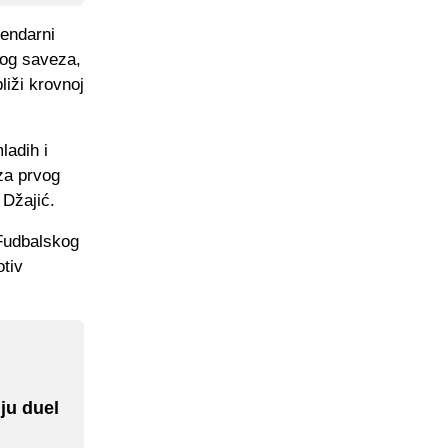
endarni
kog saveza,
liži krovnoj
ladih i
 za prvog
 Džajić.
 Fudbalskog
tiv
ju duel