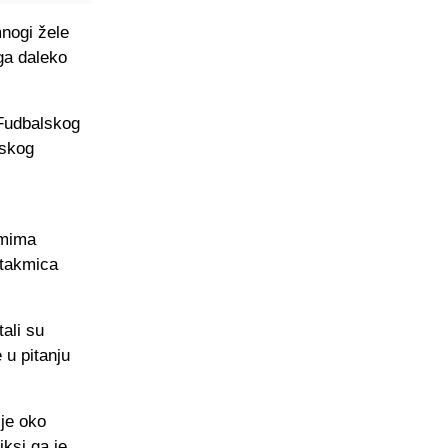
mnogi žele
ga daleko
 Fudbalskog
pskog
emima
utakmica
ali su
 u pitanju
lje oko
ksi ga je