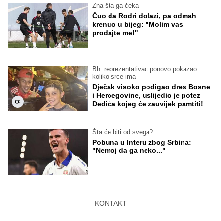
Zna šta ga čeka
Čuo da Rodri dolazi, pa odmah
krenuo u bijeg: "Molim vas,
prodajte me!"
Bh. reprezentativac ponovo pokazao
koliko srce ima
Dječak visoko podigao dres Bosne
i Hercegovine, uslijedio je potez
Dedića kojeg će zauvijek pamtiti!
Šta će biti od svega?
Pobuna u Interu zbog Srbina:
"Nemoj da ga neko..."
KONTAKT