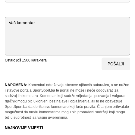
Komentar
Ostalo još
1500
karaktera
POŠALJI
NAPOMENA:
Komentari odražavaju stavove njihovih autora/ica, a ne nužno
i stavove portala SportSport.ba te portal ne može i neće odgovarati za
sadržaj tih kometara. Komentari koji sadrže vrijeđanja, psovanja i vulgaran
riječnik mogu biti uklonjeni bez najave i objašnjenja, ali to ne obavezuje
SportSport.ba da obriše sve komentare koji krše pravila. Čitanjem prihvatate
mogućnost da među komentarima mogu biti pronađeni sadržaji koji mogu
biti u suprotnosti sa vašim uvjerenjima.
NAJNOVIJE VIJESTI