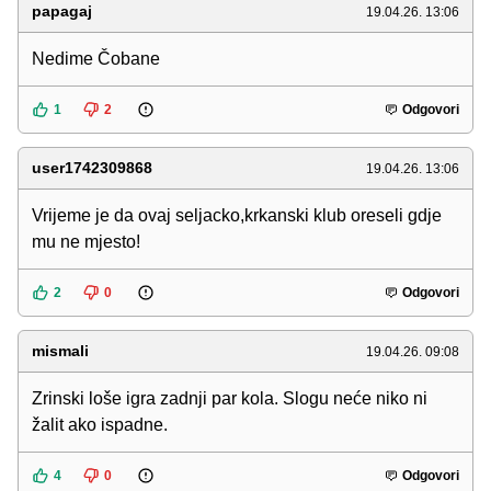
papagaj
19.04.26. 13:06
Nedime Čobane
1
2
Odgovori
user1742309868
19.04.26. 13:06
Vrijeme je da ovaj seljacko,krkanski klub oreseli gdje
mu ne mjesto!
2
0
Odgovori
mismali
19.04.26. 09:08
Zrinski loše igra zadnji par kola. Slogu neće niko ni
žalit ako ispadne.
4
0
Odgovori