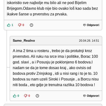
iskoristio sve najbolje mu bilo ali ne pod Bijelim
Brijegom.Odavno klub nije bio ovako loš kao sada bez
ikakve šanse u prvenstvu za prvaka.
1
0
Odgovori
Samo_Realno
20.04.26. 14:51
A ima 2 tima u rosteru , trebo je da protutnji kroz
prvenstvo. Ali ruku na srce ima i politike, Borac 100
god. slavi , a i Posusju je poklonjeno 6 bodova.I
nadam se da je tome dosao kraj , ako ovisis od
bodova protiv Zrinjskog , idi u nisi rang i to je to. 10
bodova su nam uzeli Siroki i Posusje , a Borcu nisu
niti boda , eto gdje je trenutna razlika 10 bodova !
0
0
Odgovori