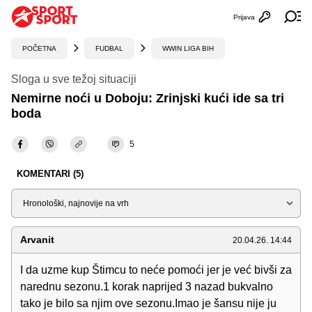
Prijava
Otvori profi
Ot
POČETNA
FUDBAL
WWIN LIGA BIH
Sloga u sve težoj situaciji
Nemirne noći u Doboju: Zrinjski kući ide sa tri
boda
5
KOMENTARI (5)
Sortiraj
Arvanit
20.04.26. 14:44
I da uzme kup Štimcu to neće pomoći jer je već bivši za
narednu sezonu.1 korak naprijed 3 nazad bukvalno
tako je bilo sa njim ove sezonu.Imao je šansu nije ju