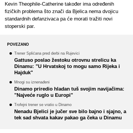
Kevin Theophile-Catherine također ima određenih
fizičkih problema što znači da Bjelica nema dvojicu
standardnih defanzivaca pa će morati tražiti novi
stoperski par.
POVEZANO
Trener Splićana pred derbi na Rujevici
Gattuso poslao žestoku otrovnu strelicu ka
Dinamu: "U Hrvatskoj to mogu samo Rijeka i
Hajduk"
Mnogi su iznenađeni
Dinamo priredio hladan tuš svojim navijačima:
"Najveće ruglo u Europi"
Trofejni trener se vratio u Dinamo
Nenadu Bjelici je jučer sve bilo bajno i sjajno, a
tek sad shvata kakav pakao ga čeka u Dinamu