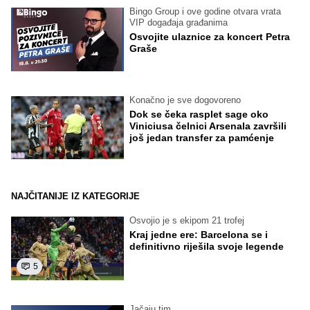
Bingo Group i ove godine otvara vrata
VIP događaja građanima
Osvojite ulaznice za koncert Petra
Graše
Konačno je sve dogovoreno
Dok se čeka rasplet sage oko
Viniciusa čelnici Arsenala završili
još jedan transfer za pamćenje
NAJČITANIJE IZ KATEGORIJE
Osvojio je s ekipom 21 trofej
Kraj jedne ere: Barcelona se i
definitivno riješila svoje legende
5
Jačaju tim