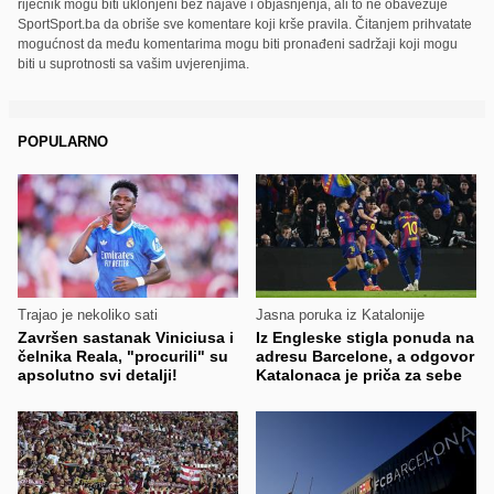
riječnik mogu biti uklonjeni bez najave i objašnjenja, ali to ne obavezuje
SportSport.ba da obriše sve komentare koji krše pravila. Čitanjem prihvatate
mogućnost da među komentarima mogu biti pronađeni sadržaji koji mogu
biti u suprotnosti sa vašim uvjerenjima.
POPULARNO
Trajao je nekoliko sati
Jasna poruka iz Katalonije
Završen sastanak Viniciusa i
Iz Engleske stigla ponuda na
čelnika Reala, "procurili" su
adresu Barcelone, a odgovor
apsolutno svi detalji!
Katalonaca je priča za sebe