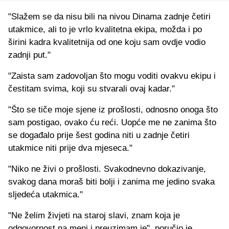
"Slažem se da nisu bili na nivou Dinama zadnje četiri
utakmice, ali to je vrlo kvalitetna ekipa, možda i po
širini kadra kvalitetnija od one koju sam ovdje vodio
zadnji put."
"Zaista sam zadovoljan što mogu voditi ovakvu ekipu i
čestitam svima, koji su stvarali ovaj kadar."
"Što se tiče moje sjene iz prošlosti, odnosno onoga što
sam postigao, ovako ću reći. Uopće me ne zanima što
se događalo prije šest godina niti u zadnje četiri
utakmice niti prije dva mjeseca."
"Niko ne živi o prošlosti. Svakodnevno dokazivanje,
svakog dana moraš biti bolji i zanima me jedino svaka
sljedeća utakmica."
"Ne želim živjeti na staroj slavi, znam koja je
odgovornost na meni i preuzimam je", poručio je