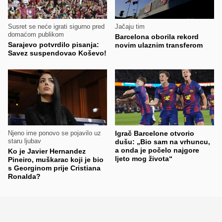
Susret se neće igrati sigurno pred
Jačaju tim
domaćom publikom
Barcelona oborila rekord
Sarajevo potvrdilo pisanja:
novim ulaznim transferom
Savez suspendovao Koševo!
Njeno ime ponovo se pojavilo uz
Igrač Barcelone otvorio
staru ljubav
dušu: „Bio sam na vrhuncu,
a onda je počelo najgore
Ko je Javier Hernandez
ljeto mog života“
Pineiro, muškarac koji je bio
s Georginom prije Cristiana
Ronalda?