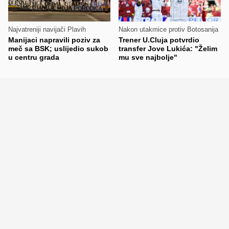
Najvatreniji navijači Plavih
Nakon utakmice protiv Botosanija
Manijaci napravili poziv za
Trener U.Cluja potvrdio
meč sa BSK; uslijedio sukob
transfer Jove Lukića: "Želim
u centru grada
mu sve najbolje"