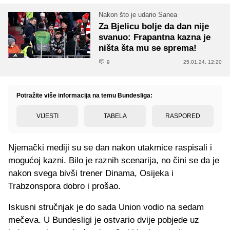
Nakon što je udario Sanea
Za Bjelicu bolje da dan nije
svanuo: Frapantna kazna je
ništa šta mu se sprema!
9
25.01.24. 12:20
Potražite više informacija na temu Bundesliga:
VIJESTI
TABELA
RASPORED
Njemački mediji su se dan nakon utakmice raspisali i
mogućoj kazni. Bilo je raznih scenarija, no čini se da je
nakon svega bivši trener Dinama, Osijeka i
Trabzonspora dobro i prošao.
Iskusni stručnjak je do sada Union vodio na sedam
mečeva. U Bundesligi je ostvario dvije pobjede uz