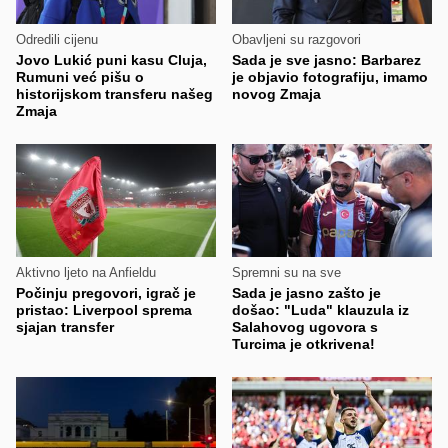
Odredili cijenu
Obavljeni su razgovori
Jovo Lukić puni kasu Cluja,
Sada je sve jasno: Barbarez
Rumuni već pišu o
je objavio fotografiju, imamo
historijskom transferu našeg
novog Zmaja
Zmaja
Aktivno ljeto na Anfieldu
Spremni su na sve
Počinju pregovori, igrač je
Sada je jasno zašto je
pristao: Liverpool sprema
došao: "Luda" klauzula iz
sjajan transfer
Salahovog ugovora s
Turcima je otkrivena!