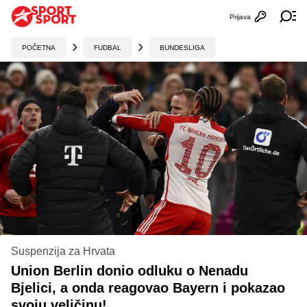
Prijava
Otvori profi
Ot
POČETNA
FUDBAL
BUNDESLIGA
Suspenzija za Hrvata
Union Berlin donio odluku o Nenadu
Bjelici, a onda reagovao Bayern i pokazao
svoju veličinu!