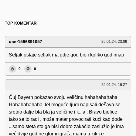
TOP KOMENTARI
user1596891057
25.01.24. 23:09
Seljak ostaje seljak ma gdje god bio i koliko god imao
0
0
25.01.24. 16:27
Čuj Bayern pokazao svoju veličinu hahahahahaha
Hahahahahaha Jel moguće ljudi napisali dešava se
sretno dalje bla bla ja veličine i k...a . Bravo bjelice
tako se to radi , može mater provocirati kući kad dode
...samo steta sto ga nisi dobro zakačio zaslužio je ima
već dvije godine glumi igrača mamu u kikice