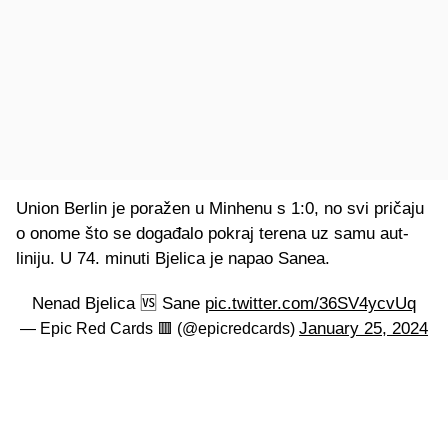
Union Berlin je poražen u Minhenu s 1:0, no svi pričaju
o onome što se događalo pokraj terena uz samu aut-
liniju. U 74. minuti Bjelica je napao Sanea.
Nenad Bjelica 🆚 Sane
pic.twitter.com/36SV4ycvUq
January 25, 2024
— Epic Red Cards 🟥 (@epicredcards)