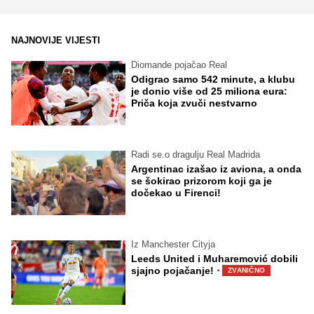
NAJNOVIJE VIJESTI
Diomande pojačao Real
Odigrao samo 542 minute, a klubu
je donio više od 25 miliona eura:
Priča koja zvuči nestvarno
Radi se.o dragulju Real Madrida
Argentinac izašao iz aviona, a onda
se šokirao prizorom koji ga je
dočekao u Firenci!
Iz Manchester Cityja
Leeds United i Muharemović dobili
·
sjajno pojačanje!
ZVANIČNO