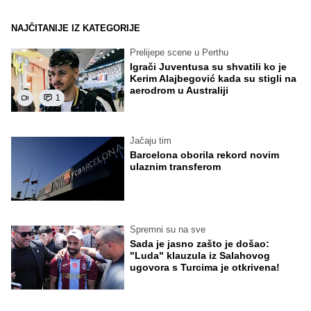
NAJČITANIJE IZ KATEGORIJE
Prelijepe scene u Perthu
Igrači Juventusa su shvatili ko je
Kerim Alajbegović kada su stigli na
aerodrom u Australiji
1
Jačaju tim
Barcelona oborila rekord novim
ulaznim transferom
Spremni su na sve
Sada je jasno zašto je došao:
"Luda" klauzula iz Salahovog
ugovora s Turcima je otkrivena!