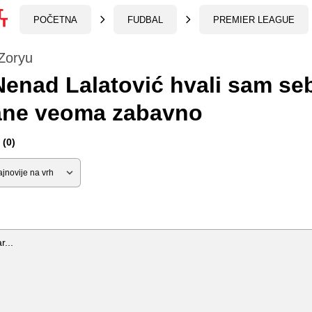
POČETNA
FUDBAL
PREMIER LEAGUE
Zoryu
enad Lalatović hvali sam se
ane veoma zabavno
(0)