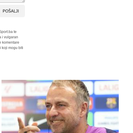
POŠALJI
Sport.ba te
a i vulgaran
sve komentare
 koji mogu biti