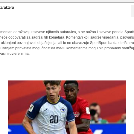
araktera
mentari odražavaju stavove njihovih autora/ica, a ne nužno i stavove portala Sport
 neće odgovarati za sadržaj tih kometara. Komentari koji sadrže vrijeđanja, psovanj
i uklonjeni bez najave i objašnjenja, ali to ne obavezuje SportSport.ba da obriše 
a. Čitanjem prihvatate mogućnost da među komentarima mogu biti pronađeni sadržaji
 vašim uvjerenjima.