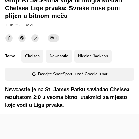
Glupost Jacksona koja bi mogla koštati
Chelsea Lige prvaka: Svrake nose puni
plijen u bitnom meču
11.05.25. - 14:59,
1
Teme:
Chelsea
Newcastle
Nicolas Jackson
Dodajte SportSport u vaš Google izbor
Newcastle je na St. James Parku savladao Chelsea
rezultatom 2:0 u veoma bitnoj utakmici za mjesto
koje vodi u Ligu prvaka.