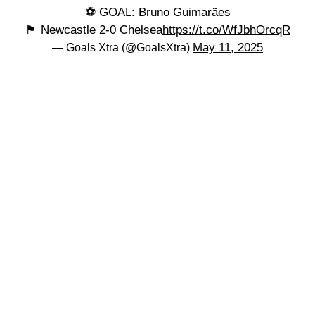
⚽️ GOAL: Bruno Guimarães
🏴󠁧󠁢󠁥󠁮󠁧󠁿 Newcastle 2-0 Chelsea
https://t.co/WfJbhOrcqR
May 11, 2025
— Goals Xtra (@GoalsXtra)