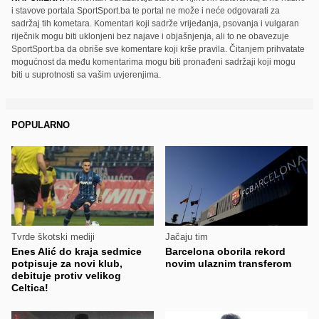
i stavove portala SportSport.ba te portal ne može i neće odgovarati za
sadržaj tih kometara. Komentari koji sadrže vrijeđanja, psovanja i vulgaran
riječnik mogu biti uklonjeni bez najave i objašnjenja, ali to ne obavezuje
SportSport.ba da obriše sve komentare koji krše pravila. Čitanjem prihvatate
mogućnost da među komentarima mogu biti pronađeni sadržaji koji mogu
biti u suprotnosti sa vašim uvjerenjima.
POPULARNO
Tvrde škotski mediji
Jačaju tim
Enes Alić do kraja sedmice
Barcelona oborila rekord
potpisuje za novi klub,
novim ulaznim transferom
debituje protiv velikog
Celtica!