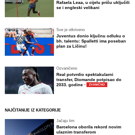
Rafaela Leaa, u cijelu priču uključili
se i engleski velikani
Sve je otkriveno
Juventus donio ključnu odluku o
bh. talentu: Spalletti ima poseban
plan za Ličinu!
Ozvaničeno
Real potvrdio spektakularni
transfer, Diomande potpisao do
·
2033. godine
ZVANIČNO
NAJČITANIJE IZ KATEGORIJE
Jačaju tim
Barcelona oborila rekord novim
ulaznim transferom