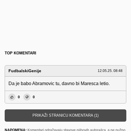
TOP KOMENTARI
FudbalskiGenije
12.05.25. 08:48
Da je babo Abramovic tu, davno bi Maresca letio.
0
0
PRIKAŽI STRANICU KOMENTARA (1)
NAPOMENA:
Komentari odražavaju stavove njihovih autora/ica, a ne nužno