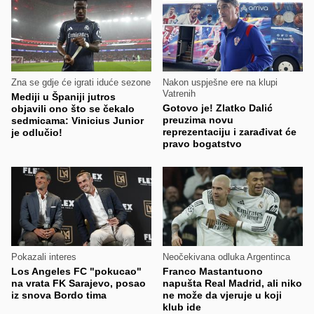
Zna se gdje će igrati iduće sezone
Nakon uspješne ere na klupi
Vatrenih
Mediji u Španiji jutros
Gotovo je! Zlatko Dalić
objavili ono što se čekalo
preuzima novu
sedmicama: Vinicius Junior
reprezentaciju i zarađivat će
je odlučio!
pravo bogatstvo
Pokazali interes
Neočekivana odluka Argentinca
Los Angeles FC "pokucao"
Franco Mastantuono
na vrata FK Sarajevo, posao
napušta Real Madrid, ali niko
iz snova Bordo tima
ne može da vjeruje u koji
klub ide