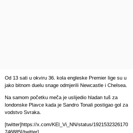
Od 13 sati u okviru 36. kola engleske Premier lige su u
jako bitnom duelu snage odmjerili Newcastle i Chelsea.
Na samom početku meča je uslijedio hladan tuš za
londonske Plavce kada je Sandro Tonali postigao gol za
vodstvo Svraka.
[twitter]https://x.com/KEl_Vi_NN/status/1921532326170
746885[/twitter]