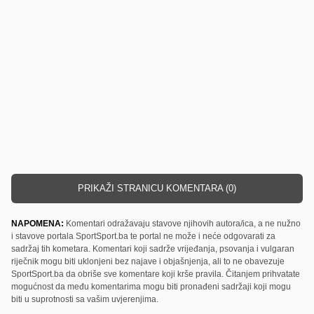
PRIKAŽI STRANICU KOMENTARA (0)
NAPOMENA:
Komentari odražavaju stavove njihovih autora/ica, a ne nužno
i stavove portala SportSport.ba te portal ne može i neće odgovarati za
sadržaj tih kometara. Komentari koji sadrže vrijeđanja, psovanja i vulgaran
riječnik mogu biti uklonjeni bez najave i objašnjenja, ali to ne obavezuje
SportSport.ba da obriše sve komentare koji krše pravila. Čitanjem prihvatate
mogućnost da među komentarima mogu biti pronađeni sadržaji koji mogu
biti u suprotnosti sa vašim uvjerenjima.