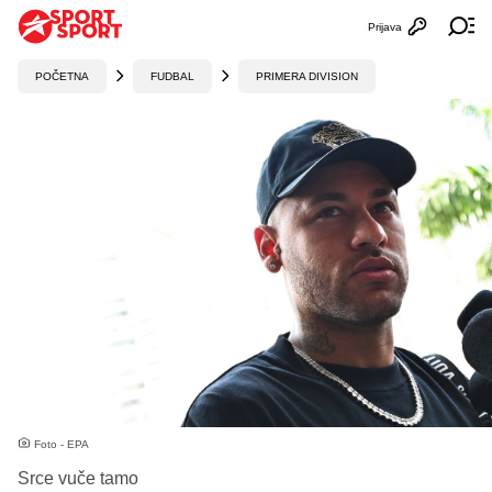
Prijava
Otvori profi
Ot
POČETNA
FUDBAL
PRIMERA DIVISION
Foto - EPA
Srce vuče tamo