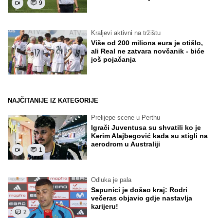
9
Kraljevi aktivni na tržištu
Više od 200 miliona eura je otišlo,
ali Real ne zatvara novčanik - biće
još pojačanja
NAJČITANIJE IZ KATEGORIJE
Prelijepe scene u Perthu
Igrači Juventusa su shvatili ko je
Kerim Alajbegović kada su stigli na
aerodrom u Australiji
1
Odluka je pala
Sapunici je došao kraj: Rodri
večeras objavio gdje nastavlja
karijeru!
2