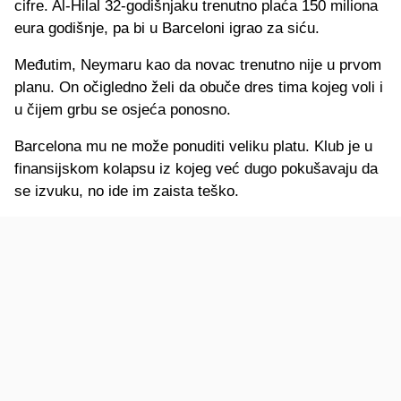
cifre. Al-Hilal 32-godišnjaku trenutno plaća 150 miliona
eura godišnje, pa bi u Barceloni igrao za siću.
Međutim, Neymaru kao da novac trenutno nije u prvom
planu. On očigledno želi da obuče dres tima kojeg voli i
u čijem grbu se osjeća ponosno.
Barcelona mu ne može ponuditi veliku platu. Klub je u
finansijskom kolapsu iz kojeg već dugo pokušavaju da
se izvuku, no ide im zaista teško.