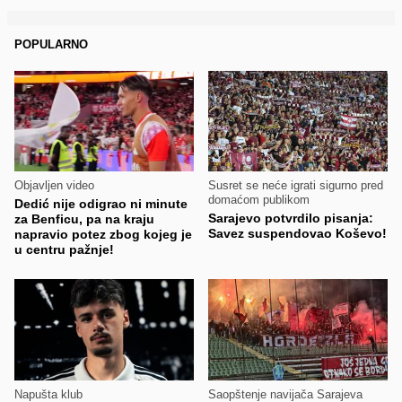
POPULARNO
Objavljen video
Susret se neće igrati sigurno pred
domaćom publikom
Dedić nije odigrao ni minute
Sarajevo potvrdilo pisanja:
za Benficu, pa na kraju
Savez suspendovao Koševo!
napravio potez zbog kojeg je
u centru pažnje!
Napušta klub
Saopštenje navijača Sarajeva