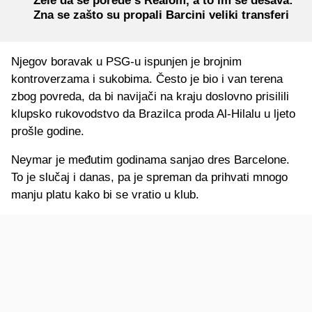
Žele da se porede s Realom, a to im se dešava:
Zna se zašto su propali Barcini veliki transferi
Njegov boravak u PSG-u ispunjen je brojnim
kontroverzama i sukobima. Često je bio i van terena
zbog povreda, da bi navijači na kraju doslovno prisilili
klupsko rukovodstvo da Brazilca proda Al-Hilalu u ljeto
prošle godine.
Neymar je međutim godinama sanjao dres Barcelone.
To je slučaj i danas, pa je spreman da prihvati mnogo
manju platu kako bi se vratio u klub.