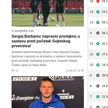
15.
29.1
14.
24.1
13.
09.1
U posljednji čas
4.
06.1
Sergej Barbarez napravio promjenu u
sastavu pred početak Svjetskog
12.
02.1
prvenstva!
Selektor reprezentacije Bosne i Hercegovine Sergej
11.
27.1
Barbarez napravio je promjenu u sastavu neposredno
pred početak Svjetskog prvenstva. Umjesto Nidala
10.
19.1
Čelika 'upao' je Arjan Malić.
12
11.06.26. 22:45
9.
30.0
8.
25.0
7.
21.0
6.
14.0