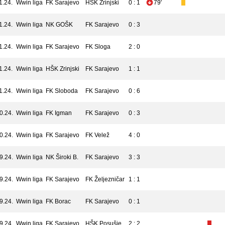
1.24.
Wwin liga
FK Sarajevo
HŠK Zrinjski
0 : 1
79'
1.24.
Wwin liga
NK GOŠK
FK Sarajevo
0 : 3
1.24.
Wwin liga
FK Sarajevo
FK Sloga
2 : 0
1.24.
Wwin liga
HŠK Zrinjski
FK Sarajevo
1 : 1
1.24.
Wwin liga
FK Sloboda
FK Sarajevo
0 : 6
0.24.
Wwin liga
FK Igman
FK Sarajevo
0 : 3
0.24.
Wwin liga
FK Sarajevo
FK Velež
4 : 0
9.24.
Wwin liga
NK Široki B.
FK Sarajevo
3 : 3
9.24.
Wwin liga
FK Sarajevo
FK Željezničar
1 : 1
9.24.
Wwin liga
FK Borac
FK Sarajevo
0 : 1
9.24.
Wwin liga
FK Sarajevo
HŠK Posušje
2 : 2