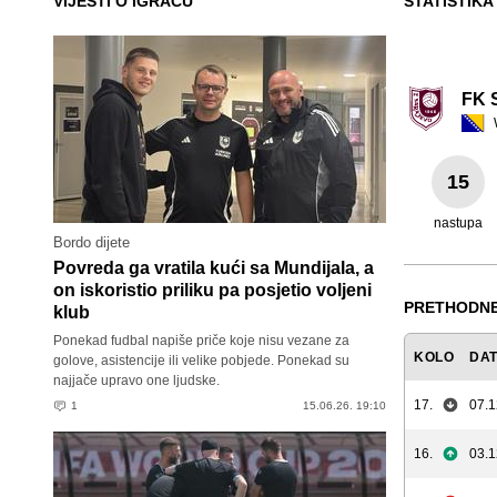
VIJESTI O IGRAČU
STATISTIKA
FK 
15
nastupa
Bordo dijete
Povreda ga vratila kući sa Mundijala, a
on iskoristio priliku pa posjetio voljeni
PRETHODNE
klub
Ponekad fudbal napiše priče koje nisu vezane za
KOLO
DA
golove, asistencije ili velike pobjede. Ponekad su
najjače upravo one ljudske.
17.
07.1
1
15.06.26. 19:10
16.
03.1