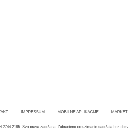
TAKT
IMPRESSUM
MOBILNE APLIKACIJE
MARKET
SN 2744-2195. Sva prava zadržana. Zabranjeno preuzimanje sadržaja bez doz