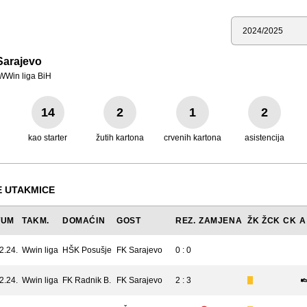
Sezona
Sarajevo
WWin liga BiH
14
2
1
2
kao starter
žutih kartona
crvenih kartona
asistencija
 UTAKMICE
TUM
TAKM.
DOMAĆIN
GOST
REZ.
ZAMJENA
ŽK
ŽCK
CK
A
2.24.
Wwin liga
HŠK Posušje
FK Sarajevo
0 : 0
2.24.
Wwin liga
FK Radnik B.
FK Sarajevo
2 : 3