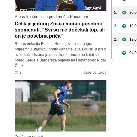
5.
30.0
Press konferencija pred meč s Panamom
Čelik je jednog Zmaja morao posebno
3.
19.0
spomenuti: "Svi su me dočekali top, ali
on je posebna priča"
2.
12.0
Reprezentacija Bosne i Hercegovine sutra igra
pripremnu utakmicu protiv Paname u St. Louisu, a pred
1.
04.0
ovaj meč održana je press konferencija na kojoj se
pored Sergeja Barbareza pojavio naš defanzivac Nidal
Čelik.
1
05.06.26. 19:52
Značajan porast