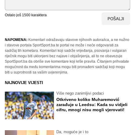
Ostalo još
1500
karaktera
POŠALJI
NAPOMENA:
Komentari odražavaju stavove njihovih autora/ica, a ne nužno
i stavove portala SportSport.ba te portal ne može i neće odgovarati za
sadržaj tih kometara. Komentari koji sadrže vrijeđanja, psovanja i vulgaran
riječnik mogu biti uklonjeni bez najave i objašnjenja, ali to ne obavezuje
SportSport.ba da obriše sve komentare koji krše pravila. Čitanjem prihvatate
mogućnost da među komentarima mogu biti pronađeni sadržaji koji mogu
biti u suprotnosti sa vašim uvjerenjima.
NAJNOVIJE VIJESTI
Više nego zanimljivi podaci
Otkriveno koliko Muharemović
zarađuje u Leedsu: Kada su vidjeli
cifru, mnogi nisu mogli vjerovati!
Da, moguće je i to