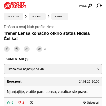
Prijava
Otvori profi
Ot
POČETNA
FUDBAL
LIGUE 1
Došao u ovaj klub prošle zime
Trener Lensa konačno otkrio status Nidala
Čelika!
3
KOMENTARI (3)
Sortiraj
Ecosport
24.01.26. 10:00
Njanjajlije, vratite pare Lensu, varalice ste prave.
0
2
Odgovori