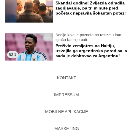
Skandal godine! Zvijezda odradila
zagrijavanje, pa tri minute pred
početak napravila šokantan potez!
Nacija koja je poznata po rasizmu ima
igrača tamnije puti
Preživio zemljotres na Haitiju,
usvojila ga argentinska porodica, a
1
sada je debitovao za Argentinu!
KONTAKT
IMPRESSUM
MOBILNE APLIKACIJE
MARKETING