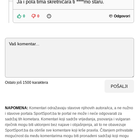
Ja i pola tima skretničara ti ****mo staru.
0
0
Odgovori
Komentar
Ostalo još
1500
karaktera
POŠALJI
NAPOMENA:
Komentari odražavaju stavove njihovih autora/ica, a ne nužno
i stavove portala SportSport.ba te portal ne može i neće odgovarati za
sadržaj tih kometara. Komentari koji sadrže vrijeđanja, psovanja i vulgaran
riječnik mogu biti uklonjeni bez najave i objašnjenja, ali to ne obavezuje
SportSport.ba da obriše sve komentare koji krše pravila. Čitanjem prihvatate
mogućnost da među komentarima mogu biti pronađeni sadržaji koji mogu