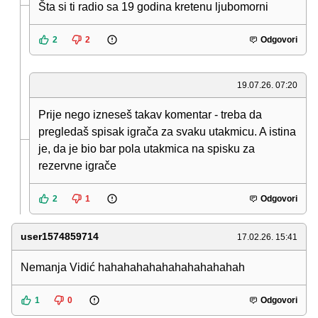
Šta si ti radio sa 19 godina kretenu ljubomorni
2
2
Odgovori
19.07.26. 07:20
Prije nego izneseš takav komentar - treba da
pregledaš spisak igrača za svaku utakmicu. A istina
je, da je bio bar pola utakmica na spisku za
rezervne igrače
2
1
Odgovori
user1574859714
17.02.26. 15:41
Nemanja Vidić hahahahahahahahahahahah
1
0
Odgovori