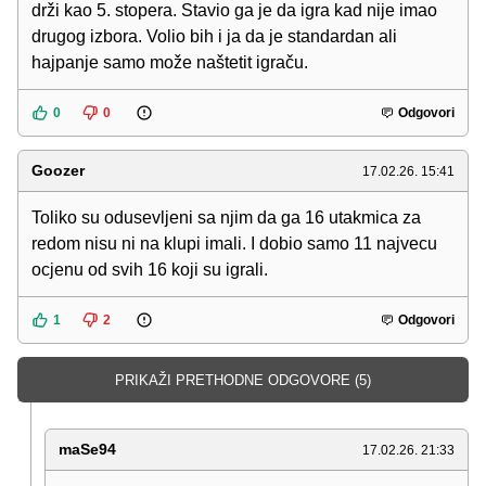
drži kao 5. stopera. Stavio ga je da igra kad nije imao
drugog izbora. Volio bih i ja da je standardan ali
hajpanje samo može naštetit igraču.
0
0
Odgovori
Goozer
17.02.26. 15:41
Toliko su odusevljeni sa njim da ga 16 utakmica za
redom nisu ni na klupi imali. I dobio samo 11 najvecu
ocjenu od svih 16 koji su igrali.
1
2
Odgovori
PRIKAŽI PRETHODNE ODGOVORE (5)
maSe94
17.02.26. 21:33