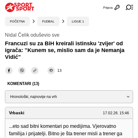
Prijava
Otvori profi
Ot
POČETNA
FUDBAL
LIGUE 1
Nidal Čelik oduševio sve
Francuzi su za BiH kreirali istinsku 'zvijer' od
igrača: "Kunem se, mislio sam da je Nemanja
Vidić"
13
KOMENTARI (13)
Sortiraj
Vrbaski
17.02.26. 15:46
...eto sad bitni komentari po medijima. Vjerovatno
familija i prijatelji. Bitno je šta trener misli a trener ga