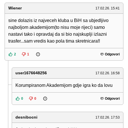
Wiener
17.02.26. 15:41
sine dolazis iz najveceh kluba u BiH sa ubjedljivo
najboljom akademijom(to nisu moje rijeci) samo
nastavi tako i opravdaj da si bio najskuplji izlazni
trasfer...sam vredis kao pola tima skretnicara!!
2
1
Odgovori
user1676648256
17.02.26. 16:58
Korumpiranom Akademijom gdje igra ko da lovu
0
0
Odgovori
desnibocni
17.02.26. 17:53