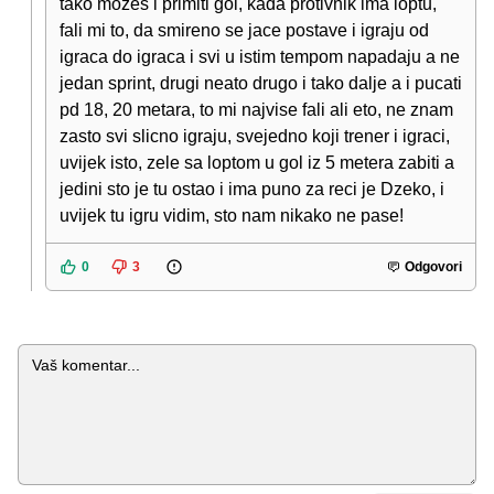
tako mozes i primiti gol, kada protivnik ima loptu,
fali mi to, da smireno se jace postave i igraju od
igraca do igraca i svi u istim tempom napadaju a ne
jedan sprint, drugi neato drugo i tako dalje a i pucati
pd 18, 20 metara, to mi najvise fali ali eto, ne znam
zasto svi slicno igraju, svejedno koji trener i igraci,
uvijek isto, zele sa loptom u gol iz 5 metera zabiti a
jedini sto je tu ostao i ima puno za reci je Dzeko, i
uvijek tu igru vidim, sto nam nikako ne pase!
0
3
Odgovori
Komentar