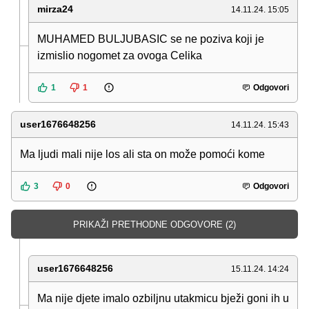
mirza24
14.11.24. 15:05
MUHAMED BULJUBASIC se ne poziva koji je
izmislio nogomet za ovoga Celika
1
1
Odgovori
user1676648256
14.11.24. 15:43
Ma ljudi mali nije los ali sta on može pomoći kome
3
0
Odgovori
PRIKAŽI PRETHODNE ODGOVORE (2)
user1676648256
15.11.24. 14:24
Ma nije djete imalo ozbiljnu utakmicu bježi goni ih u