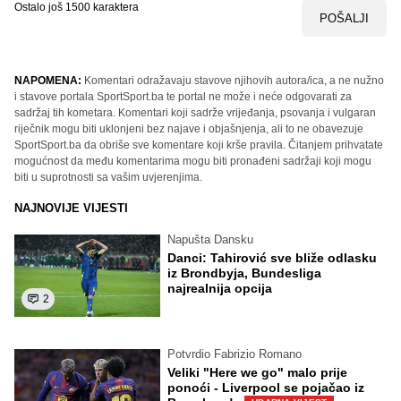
Ostalo još
1500
karaktera
POŠALJI
NAPOMENA:
Komentari odražavaju stavove njihovih autora/ica, a ne nužno
i stavove portala SportSport.ba te portal ne može i neće odgovarati za
sadržaj tih kometara. Komentari koji sadrže vrijeđanja, psovanja i vulgaran
riječnik mogu biti uklonjeni bez najave i objašnjenja, ali to ne obavezuje
SportSport.ba da obriše sve komentare koji krše pravila. Čitanjem prihvatate
mogućnost da među komentarima mogu biti pronađeni sadržaji koji mogu
biti u suprotnosti sa vašim uvjerenjima.
NAJNOVIJE VIJESTI
Napušta Dansku
Danci: Tahirović sve bliže odlasku
iz Brondbyja, Bundesliga
najrealnija opcija
2
Potvrdio Fabrizio Romano
Veliki "Here we go" malo prije
ponoći - Liverpool se pojačao iz