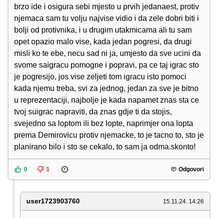
brzo ide i osigura sebi mjesto u prvih jedanaest, protiv
njemaca sam tu volju najvise vidio i da zele dobri biti i
bolji od protivnika, i u drugim utakmicama ali tu sam
opet opazio malo vise, kada jedan pogresi, da drugi
misli ko te ebe, necu sad ni ja, umjesto da sve ucini da
svome saigracu pomogne i popravi, pa ce taj igrac sto
je pogresijo, jos vise zeljeti tom igracu isto pomoci
kada njemu treba, svi za jednog, jedan za sve je bitno
u reprezentaciji, najbolje je kada napamet znas sta ce
tvoj suigrac napraviti, da znas gdje ti da stojis,
svejedno sa loptom ili bez lopte, naprimjer ona lopta
prema Demirovicu protiv njemacke, to je tacno to, sto je
planirano bilo i sto se cekalo, to sam ja odma.skonto!
0
1
Odgovori
user1723903760
15.11.24. 14:26