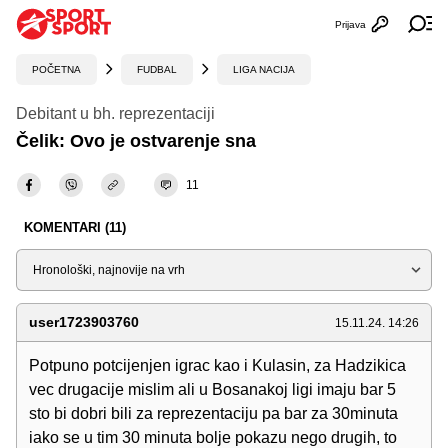
Prijava
Otvori profi
Ot
POČETNA
FUDBAL
LIGA NACIJA
Debitant u bh. reprezentaciji
Čelik: Ovo je ostvarenje sna
11
KOMENTARI (11)
Sortiraj
user1723903760
15.11.24. 14:26
Potpuno potcijenjen igrac kao i Kulasin, za Hadzikica
vec drugacije mislim ali u Bosanakoj ligi imaju bar 5
sto bi dobri bili za reprezentaciju pa bar za 30minuta
iako se u tim 30 minuta bolje pokazu nego drugih, to