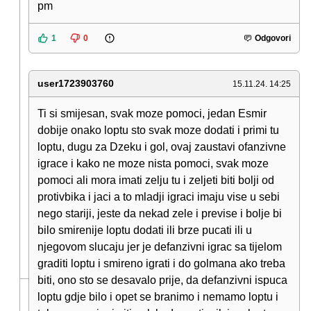
pm
1
0
Odgovori
user1723903760
15.11.24. 14:25
Ti si smijesan, svak moze pomoci, jedan Esmir
dobije onako loptu sto svak moze dodati i primi tu
loptu, dugu za Dzeku i gol, ovaj zaustavi ofanzivne
igrace i kako ne moze nista pomoci, svak moze
pomoci ali mora imati zelju tu i zeljeti biti bolji od
protivbika i jaci a to mladji igraci imaju vise u sebi
nego stariji, jeste da nekad zele i previse i bolje bi
bilo smirenije loptu dodati ili brze pucati ili u
njegovom slucaju jer je defanzivni igrac sa tijelom
graditi loptu i smireno igrati i do golmana ako treba
biti, ono sto se desavalo prije, da defanzivni ispuca
loptu gdje bilo i opet se branimo i nemamo loptu i