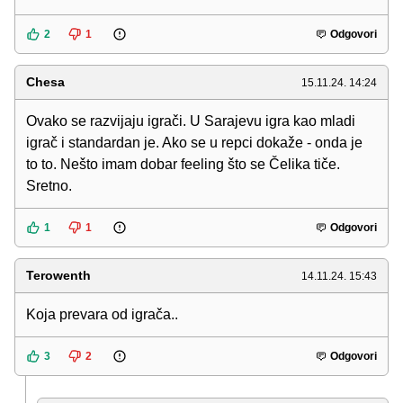
2
1
Odgovori
Chesa
15.11.24. 14:24
Ovako se razvijaju igrači. U Sarajevu igra kao mladi
igrač i standardan je. Ako se u repci dokaže - onda je
to to. Nešto imam dobar feeling što se Čelika tiče.
Sretno.
1
1
Odgovori
Terowenth
14.11.24. 15:43
Koja prevara od igrača..
3
2
Odgovori