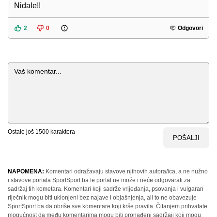
Nidale!!
2
0
Odgovori
Komentar
Ostalo još
1500
karaktera
POŠALJI
NAPOMENA:
Komentari odražavaju stavove njihovih autora/ica, a ne nužno
i stavove portala SportSport.ba te portal ne može i neće odgovarati za
sadržaj tih kometara. Komentari koji sadrže vrijeđanja, psovanja i vulgaran
riječnik mogu biti uklonjeni bez najave i objašnjenja, ali to ne obavezuje
SportSport.ba da obriše sve komentare koji krše pravila. Čitanjem prihvatate
mogućnost da među komentarima mogu biti pronađeni sadržaji koji mogu