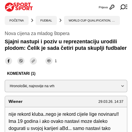
Prijava
Otvori profi
Ot
POČETNA
FUDBAL
WORLD CUP QUALIFICATION, UEFA
Nova cijena za mladog štopera
Sjajni nastupi i poziv u reprezentaciju urodili
plodom: Čelik je sada četiri puta skuplji fudbaler
1
KOMENTARI (1)
Sortiraj
Wiener
29.03.26. 14:37
nije rekord kluba..nego je rekord cijele lige novinaru!!
Ima 19 godina i ako ovako nastavi moze daleko
dogurati u svojoj karijeri aBd... samo nastavi tako