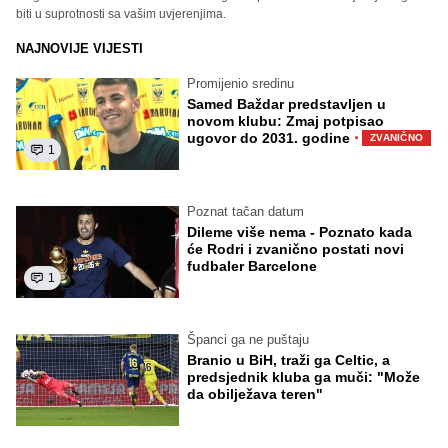
biti u suprotnosti sa vašim uvjerenjima.
NAJNOVIJE VIJESTI
Promijenio sredinu
Samed Baždar predstavljen u
novom klubu: Zmaj potpisao
·
ugovor do 2031. godine
ZVANIČNO
1
Poznat tačan datum
Dileme više nema - Poznato kada
će Rodri i zvanično postati novi
fudbaler Barcelone
1
Španci ga ne puštaju
Branio u BiH, traži ga Celtic, a
predsjednik kluba ga muči: "Može
da obilježava teren"