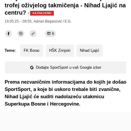
trofej oživjelog takmičenja - Nihad Ljajić na
centru?
·
SAZNAJEMO
19.05.25. - 09:55,
Adnan Beganović / E.G.
6
Teme:
FK Borac
HŠK Zrinjski
Nihad Ljajić
Dodajte SportSport u vaš Google izbor
Prema nezvaničnim informacijama do kojih je došao
SportSport, a koje bi uskoro trebale biti zvanične,
Nihad Ljajić će suditi nadolazeću utakmicu
Superkupa Bosne i Hercegovine.