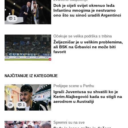
Dok je cijeli svijet okrenuo leđa
Infantinu mnogima je nestvarno
ono što su sinoć uradili Argentinci
1
Očekuje se velika podrška s tribina
Željezničar je u velikim problemima,
ali BSK na Grbavici ne može biti
favorit
NAJČITANIJE IZ KATEGORIJE
Prelijepe scene u Perthu
Igrači Juventusa su shvatili ko je
Kerim Alajbegović kada su stigli na
aerodrom u Australiji
1
Spremni su na sve