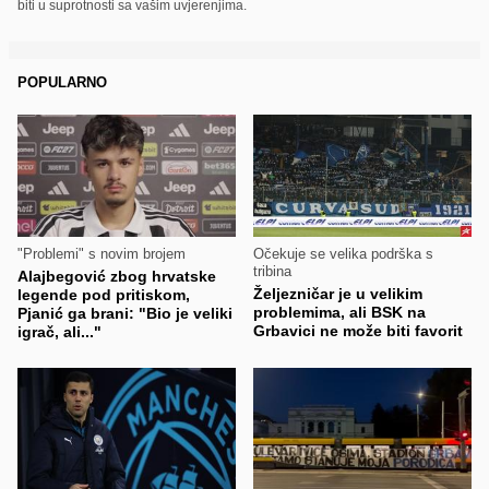
biti u suprotnosti sa vašim uvjerenjima.
POPULARNO
"Problemi" s novim brojem
Očekuje se velika podrška s
tribina
Alajbegović zbog hrvatske
Željezničar je u velikim
legende pod pritiskom,
problemima, ali BSK na
Pjanić ga brani: "Bio je veliki
Grbavici ne može biti favorit
igrač, ali..."