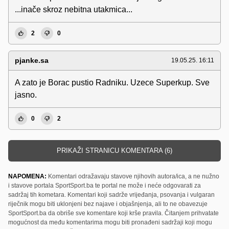
...inače skroz nebitna utakmica...
2
0
pjanke.sa
19.05.25. 16:11
A zato je Borac pustio Radniku. Uzece Superkup. Sve
jasno.
0
2
PRIKAŽI STRANICU KOMENTARA (6)
NAPOMENA:
Komentari odražavaju stavove njihovih autora/ica, a ne nužno
i stavove portala SportSport.ba te portal ne može i neće odgovarati za
sadržaj tih kometara. Komentari koji sadrže vrijeđanja, psovanja i vulgaran
riječnik mogu biti uklonjeni bez najave i objašnjenja, ali to ne obavezuje
SportSport.ba da obriše sve komentare koji krše pravila. Čitanjem prihvatate
mogućnost da među komentarima mogu biti pronađeni sadržaji koji mogu