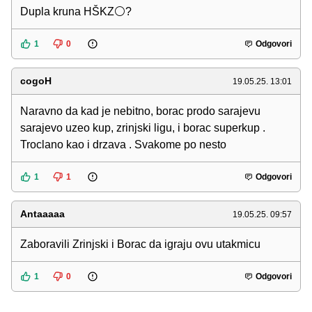
Dupla kruna HŠKZ⚪?
1
0
Odgovori
cogoH
19.05.25. 13:01
Naravno da kad je nebitno, borac prodo sarajevu
sarajevo uzeo kup, zrinjski ligu, i borac superkup .
Troclano kao i drzava . Svakome po nesto
1
1
Odgovori
Antaaaaa
19.05.25. 09:57
Zaboravili Zrinjski i Borac da igraju ovu utakmicu
1
0
Odgovori