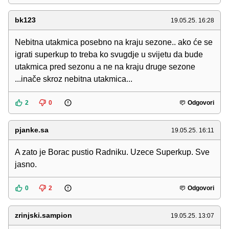
bk123
19.05.25. 16:28
Nebitna utakmica posebno na kraju sezone.. ako će se
igrati superkup to treba ko svugdje u svijetu da bude
utakmica pred sezonu a ne na kraju druge sezone
...inače skroz nebitna utakmica...
2
0
Odgovori
pjanke.sa
19.05.25. 16:11
A zato je Borac pustio Radniku. Uzece Superkup. Sve
jasno.
0
2
Odgovori
zrinjski.sampion
19.05.25. 13:07