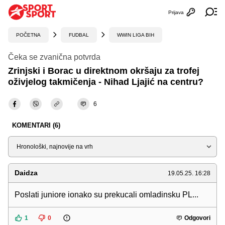
Prijava
Otvori profi
Ot
POČETNA
FUDBAL
WWIN LIGA BIH
Čeka se zvanična potvrda
Zrinjski i Borac u direktnom okršaju za trofej
oživjelog takmičenja - Nihad Ljajić na centru?
6
KOMENTARI (6)
Sortiraj
Daidza
19.05.25. 16:28
Poslati juniore ionako su prekucali omladinsku PL...
1
0
Odgovori