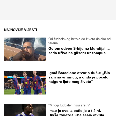
NAJNOVIJE VIJESTI
Od fudbalskog heroja do života daleko od
terena
Golom odveo Srbiju na Mundijal, a
sada uživa na gliseru uz tompus
Igrač Barcelone otvorio dušu: „Bio
sam na vrhuncu, a onda je počelo
najgore ljeto mog života“
"Mnogi fudbaleri nisu sretni"
Imao je sve, a patio je u tišini:
Bivša zvijezda Chelseaja otkrila