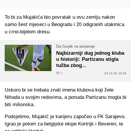
To bi za Mujakića bio povratak u ovu zemlju nakon
samo šest mjeseci u Beogradu i 20 odigranih utakmica
u crno-bijelom dresu.
Da čovjek ne povjeruje
Najbizarniji dug jednog kluba
u historiji: Partizanu stigla
tužba zbog...
1
23.12.24. 15:44
Uskoro bi se trebala znati imena klubova koji žele
Nihada u svojim redovima, a ponuda Partizanu mogla bi
biti milionska.
Podsjetimo, Mujakić je karijeru započeo u FK Sarajevo.
Igrao je potom za belgijske ekipe Kortrijk i Beveren, te