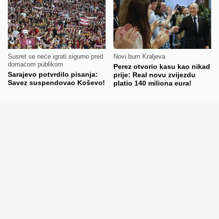
Susret se neće igrati sigurno pred
Novi bum Kraljeva
domaćom publikom
Perez otvorio kasu kao nikad
Sarajevo potvrdilo pisanja:
prije: Real novu zvijezdu
Savez suspendovao Koševo!
platio 140 miliona eura!