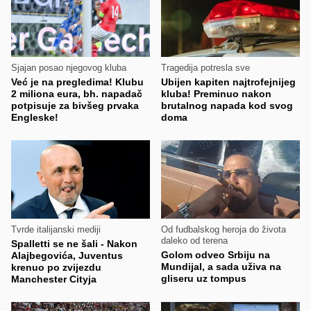
Sjajan posao njegovog kluba
Tragedija potresla sve
Već je na pregledima! Klubu
Ubijen kapiten najtrofejnijeg
2 miliona eura, bh. napadač
kluba! Preminuo nakon
potpisuje za bivšeg prvaka
brutalnog napada kod svog
Engleske!
doma
Tvrde italijanski mediji
Od fudbalskog heroja do života
daleko od terena
Spalletti se ne šali - Nakon
Golom odveo Srbiju na
Alajbegovića, Juventus
Mundijal, a sada uživa na
krenuo po zvijezdu
gliseru uz tompus
Manchester Cityja