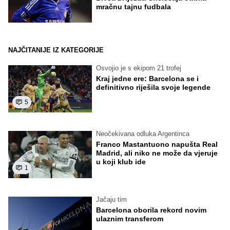
mračnu tajnu fudbala
NAJČITANIJE IZ KATEGORIJE
Osvojio je s ekipom 21 trofej
Kraj jedne ere: Barcelona se i
definitivno riješila svoje legende
5
Neočekivana odluka Argentinca
Franco Mastantuono napušta Real
Madrid, ali niko ne može da vjeruje
u koji klub ide
1
Jačaju tim
Barcelona oborila rekord novim
ulaznim transferom