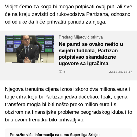
Vidjet ćemo za koga bi mogao potpisati ovaj put, ali sve
će na kraju zavisiti od rukovodstva Partizana, odnosno
od odluke da li će prihvatiti ponudu za njega.
Predrag Mijatović otkriva
Ne pamti se ovako nešto u
svijetu fudbala, Partizan
potpisivao skandalozne
ugovore sa igračima
5
23.12.24. 13:47
Njegova trenutna cijena iznosi skoro dva miliona eura i
to je cifra koju bi Partizan jedva dočekao. Ipak, cijena
transfera mogla bi biti nešto preko milion eura i s
obzirom na finansijske probleme beogradskog kluba i to
bi u ovom trenutku bilo prihvatljivo.
Potražite više informacija na temu Super liga Srbije: