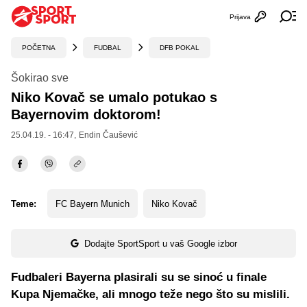
Prijava
Otvori profi
Ot
POČETNA
FUDBAL
DFB POKAL
Šokirao sve
Niko Kovač se umalo potukao s
Bayernovim doktorom!
25.04.19. - 16:47,
Endin Čaušević
Teme:
FC Bayern Munich
Niko Kovač
Dodajte SportSport u vaš Google izbor
Fudbaleri Bayerna plasirali su se sinoć u finale
Kupa Njemačke, ali mnogo teže nego što su mislili.