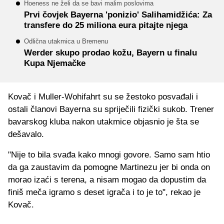
Hoeness ne želi da se bavi malim poslovima
Prvi čovjek Bayerna 'ponizio' Salihamidžića: Za
transfere do 25 miliona eura pitajte njega
Odlična utakmica u Bremenu
Werder skupo prodao kožu, Bayern u finalu
Kupa Njemačke
Kovač i Muller-Wohifahrt su se žestoko posvađali i
ostali članovi Bayerna su spriječili fizički sukob. Trener
bavarskog kluba nakon utakmice objasnio je šta se
dešavalo.
"Nije to bila svađa kako mnogi govore. Samo sam htio
da ga zaustavim da pomogne Martinezu jer bi onda on
morao izaći s terena, a nisam mogao da dopustim da
finiš meča igramo s deset igrača i to je to", rekao je
Kovač.