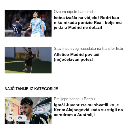
Ovo im nije trebao uraditi
Istina izašla na vidjelo! Rodri kao
niko nikada ponizio Real, bolje mu
je da u Madrid ne dolazi!
Stavili su svog napadača na transfer listu
Atletico Madrid povlači
(ne)očekivan potez!
NAJČITANIJE IZ KATEGORIJE
Prelijepe scene u Perthu
Igrači Juventusa su shvatili ko je
Kerim Alajbegović kada su stigli na
aerodrom u Australiji
1