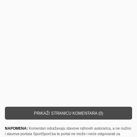
PRIKAŽI STRANICU KOMENTARA (0)
NAPOMENA:
Komentari odražavaju stavove njihovih autora/ica, a ne nužno
i stavove portala SportSport.ba te portal ne može i neće odgovarati za