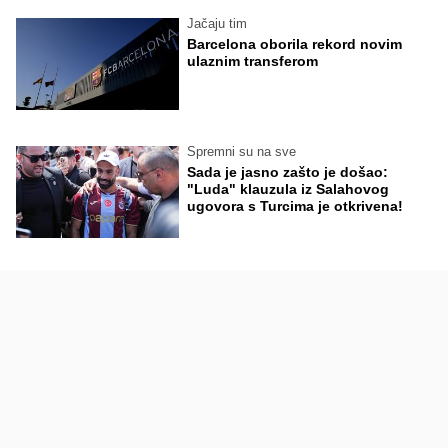
Jačaju tim
Barcelona oborila rekord novim
ulaznim transferom
Spremni su na sve
Sada je jasno zašto je došao:
"Luda" klauzula iz Salahovog
ugovora s Turcima je otkrivena!