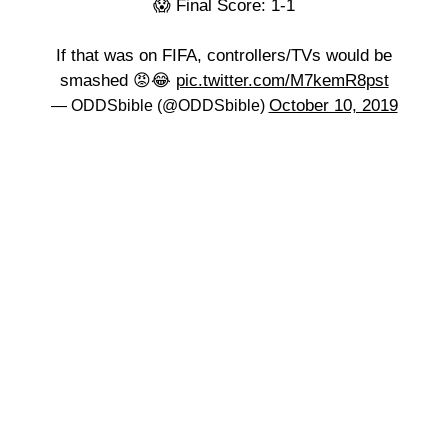
😱 Final Score: 1-1
If that was on FIFA, controllers/TVs would be
smashed 😡😂
pic.twitter.com/M7kemR8pst
October 10, 2019
— ODDSbible (@ODDSbible)