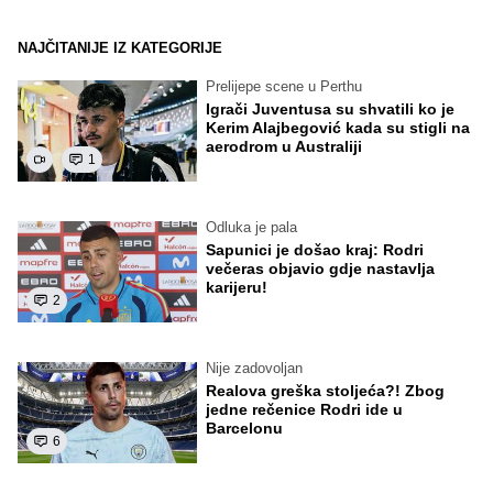
NAJČITANIJE IZ KATEGORIJE
Prelijepe scene u Perthu
Igrači Juventusa su shvatili ko je
Kerim Alajbegović kada su stigli na
aerodrom u Australiji
1
Odluka je pala
Sapunici je došao kraj: Rodri
večeras objavio gdje nastavlja
karijeru!
2
Nije zadovoljan
Realova greška stoljeća?! Zbog
jedne rečenice Rodri ide u
Barcelonu
6