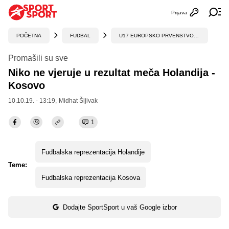
Prijava
Otvori profi
Ot
POČETNA
FUDBAL
U17 EUROPSKO PRVENSTVO, KVALIFIKACIJE
Promašili su sve
Niko ne vjeruje u rezultat meča Holandija -
Kosovo
10.10.19. - 13:19,
Midhat Šljivak
1
Fudbalska reprezentacija Holandije
Teme:
Fudbalska reprezentacija Kosova
Dodajte SportSport u vaš Google izbor