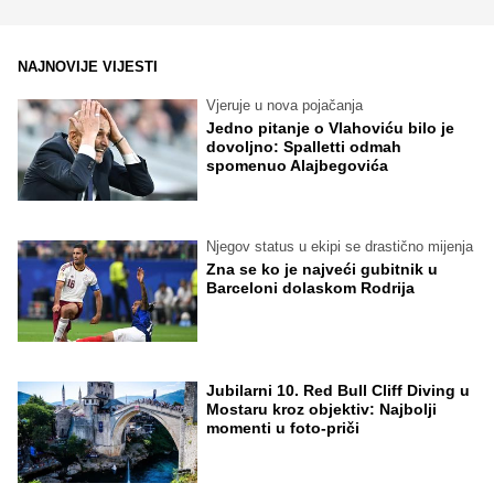
NAJNOVIJE VIJESTI
Vjeruje u nova pojačanja
Jedno pitanje o Vlahoviću bilo je
dovoljno: Spalletti odmah
spomenuo Alajbegovića
Njegov status u ekipi se drastično mijenja
Zna se ko je najveći gubitnik u
Barceloni dolaskom Rodrija
Jubilarni 10. Red Bull Cliff Diving u
Mostaru kroz objektiv: Najbolji
momenti u foto-priči