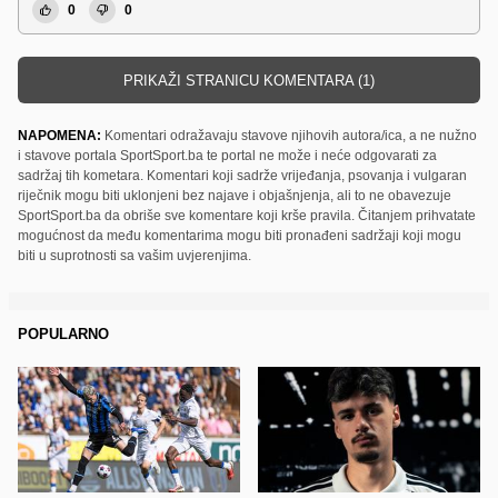
0
0
PRIKAŽI STRANICU KOMENTARA (1)
NAPOMENA:
Komentari odražavaju stavove njihovih autora/ica, a ne nužno
i stavove portala SportSport.ba te portal ne može i neće odgovarati za
sadržaj tih kometara. Komentari koji sadrže vrijeđanja, psovanja i vulgaran
riječnik mogu biti uklonjeni bez najave i objašnjenja, ali to ne obavezuje
SportSport.ba da obriše sve komentare koji krše pravila. Čitanjem prihvatate
mogućnost da među komentarima mogu biti pronađeni sadržaji koji mogu
biti u suprotnosti sa vašim uvjerenjima.
POPULARNO