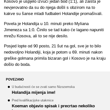
Kosovo je uspjelo izvući jedan bod (1:1), ali zaista je
nevjerovatno da su do njega došli s obzirom na to
kakve su šanse mladi fudbaleri Holandije promašivali.
Povela je Holandija u 10. minuti preko Myliana
Jimeneza sa 1:0. Činilo se tad kako će lagano napuniti
mrežu Kosova, ali to se nije desilo.
Posjed lopte od 90 posto, 21 šut na gol, sve je to bilo
nedovoljno Holandiji, koja je potom u 69. minuti nakon
greške golmana primila bizaran gol i Kosovo je na kraju
došlo do boda.
POVEZANO
U budućnosti će se zvati samo Nizozemska
Holandija mijenja ime!
Pred kvalifikacijske utakmice
Koeman objavio spisak i precrtao nekoliko