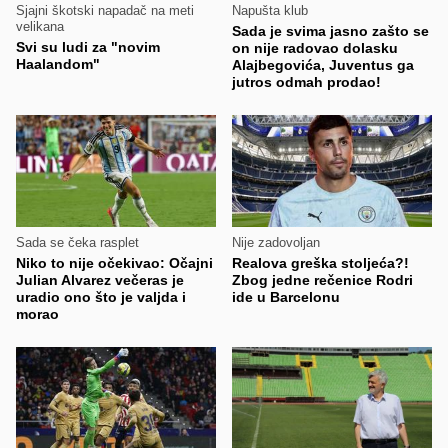
Sjajni škotski napadač na meti
Napušta klub
velikana
Sada je svima jasno zašto se
Svi su ludi za "novim
on nije radovao dolasku
Haalandom"
Alajbegovića, Juventus ga
jutros odmah prodao!
Sada se čeka rasplet
Nije zadovoljan
Niko to nije očekivao: Očajni
Realova greška stoljeća?!
Julian Alvarez večeras je
Zbog jedne rečenice Rodri
uradio ono što je valjda i
ide u Barcelonu
morao