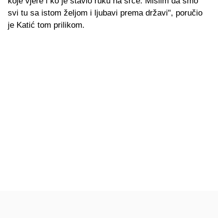
koje vjere i ko je stavio ruku na srce. Mislim da smo
svi tu sa istom željom i ljubavi prema državi", poručio
je Katić tom prilikom.