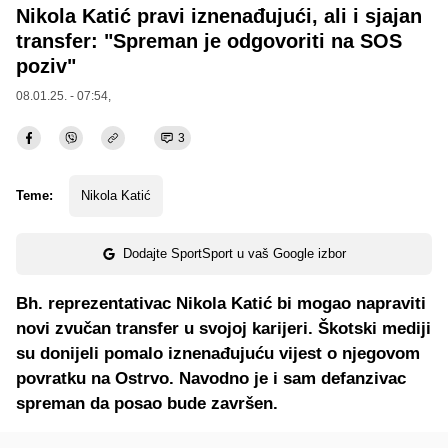
Nikola Katić pravi iznenađujući, ali i sjajan
transfer: "Spreman je odgovoriti na SOS
poziv"
08.01.25. - 07:54,
3
Teme:
Nikola Katić
Dodajte SportSport u vaš Google izbor
Bh. reprezentativac Nikola Katić bi mogao napraviti
novi zvučan transfer u svojoj karijeri. Škotski mediji
su donijeli pomalo iznenađujuću vijest o njegovom
povratku na Ostrvo. Navodno je i sam defanzivac
spreman da posao bude završen.