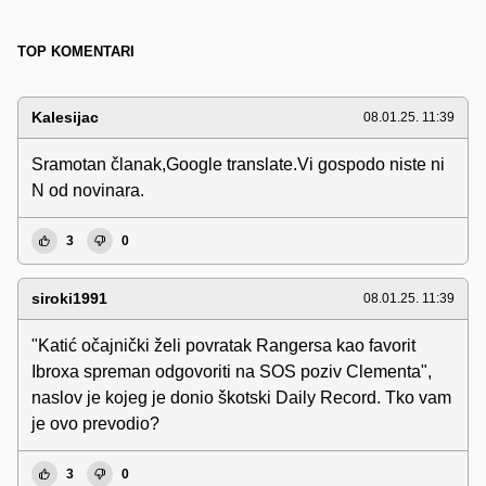
TOP KOMENTARI
Kalesijac
08.01.25. 11:39
Sramotan članak,Google translate.Vi gospodo niste ni
N od novinara.
3
0
siroki1991
08.01.25. 11:39
"Katić očajnički želi povratak Rangersa kao favorit
Ibroxa spreman odgovoriti na SOS poziv Clementa",
naslov je kojeg je donio škotski Daily Record. Tko vam
je ovo prevodio?
3
0