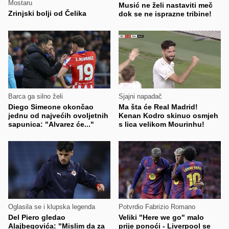
Mostaru
Musić ne želi nastaviti meč
Zrinjski bolji od Čelika
dok se ne isprazne tribine!
Barca ga silno želi
Sjajni napadač
Diego Simeone okončao
Ma šta će Real Madrid!
jednu od najvećih ovoljetnih
Kenan Kodro skinuo osmjeh
sapunica: "Alvarez će..."
s lica velikom Mourinhu!
Oglasila se i klupska legenda
Potvrdio Fabrizio Romano
Del Piero gledao
Veliki "Here we go" malo
Alajbegovića: "Mislim da za
prije ponoći - Liverpool se