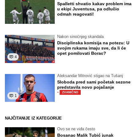
Spalletti shvatio kakav problem ima
u ekipi Juventusa, pa odlučio
odmah reagovati!
Nakon sinoćnjeg skandala
Disciplinska komisija na potezu: U
svojim rukama imaju sve, da li će
opet pomilovati Borac?
4
Aleksandar Mitrović stigao na Tušanj
Sloboda pred sami početak sezone
predstavila novo pojačanje
·
ZVANIČNO
1
NAJČITANIJE IZ KATEGORIJE
Ovo se ne viđa često
Bosanac Malik Tubić junak