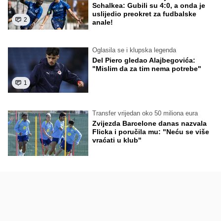
Schalkea: Gubili su 4:0, a onda je
uslijedio preokret za fudbalske
2
anale!
Oglasila se i klupska legenda
Del Piero gledao Alajbegovića:
"Mislim da za tim nema potrebe"
1
Transfer vrijedan oko 50 miliona eura
Zvijezda Barcelone danas nazvala
Flicka i poručila mu: "Neću se više
vraćati u klub"