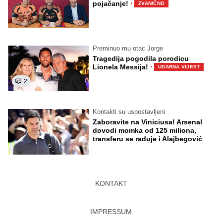
·
pojačanje!
ZVANIČNO
Preminuo mu otac Jorge
Tragedija pogodila porodicu
·
Lionela Messija!
UDARNA VIJEST
2
Kontakti su uspostavljeni
Zaboravite na Viniciusa! Arsenal
dovodi momka od 125 miliona,
transferu se raduje i Alajbegović
KONTAKT
IMPRESSUM