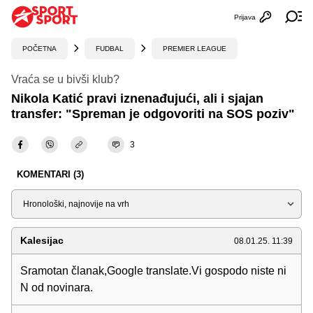
Prijava
Otvori profi
Ot
POČETNA
FUDBAL
PREMIER LEAGUE
Vraća se u bivši klub?
Nikola Katić pravi iznenađujući, ali i sjajan
transfer: "Spreman je odgovoriti na SOS poziv"
3
KOMENTARI (3)
Sortiraj
Kalesijac
08.01.25. 11:39
Sramotan članak,Google translate.Vi gospodo niste ni
N od novinara.