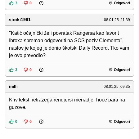
3
0
Odgovori
siroki1991
08.01.25. 11:39
"Katić očajnički želi povratak Rangersa kao favorit
Ibroxa spreman odgovoriti na SOS poziv Clementa",
naslov je kojeg je donio škotski Daily Record. Tko vam
je ovo prevodio?
3
0
Odgovori
milli
08.01.25. 09:35
Kriv tekst netrazega rendjersi menadjer hoce para na
guzove.
0
0
Odgovori