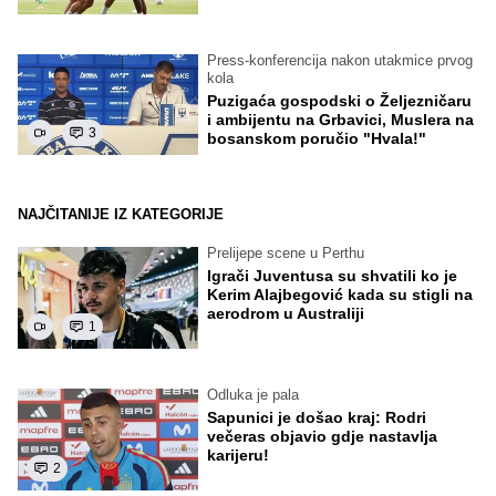
Press-konferencija nakon utakmice prvog
kola
Puzigaća gospodski o Željezničaru
i ambijentu na Grbavici, Muslera na
3
bosanskom poručio "Hvala!"
NAJČITANIJE IZ KATEGORIJE
Prelijepe scene u Perthu
Igrači Juventusa su shvatili ko je
Kerim Alajbegović kada su stigli na
aerodrom u Australiji
1
Odluka je pala
Sapunici je došao kraj: Rodri
večeras objavio gdje nastavlja
karijeru!
2