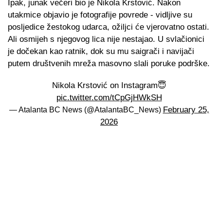
Ipak, junak večeri bio je Nikola Krstović. Nakon
utakmice objavio je fotografije povrede - vidljive su
posljedice žestokog udarca, ožiljci će vjerovatno ostati.
Ali osmijeh s njegovog lica nije nestajao. U svlačionici
je dočekan kao ratnik, dok su mu saigrači i navijači
putem društvenih mreža masovno slali poruke podrške.
Nikola Krstović on Instagram😇
pic.twitter.com/tCpGjHWkSH
February 25,
— Atalanta BC News (@AtalantaBC_News)
2026