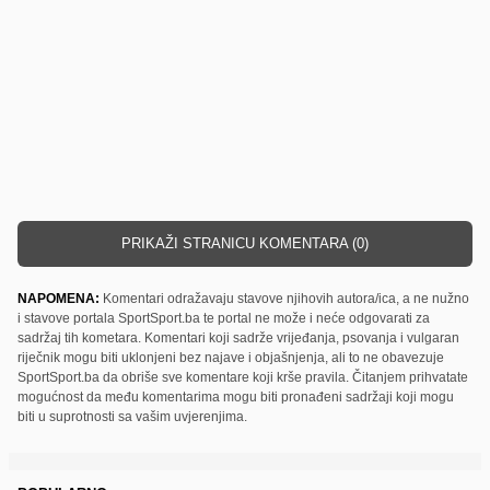
PRIKAŽI STRANICU KOMENTARA (0)
NAPOMENA:
Komentari odražavaju stavove njihovih autora/ica, a ne nužno
i stavove portala SportSport.ba te portal ne može i neće odgovarati za
sadržaj tih kometara. Komentari koji sadrže vrijeđanja, psovanja i vulgaran
riječnik mogu biti uklonjeni bez najave i objašnjenja, ali to ne obavezuje
SportSport.ba da obriše sve komentare koji krše pravila. Čitanjem prihvatate
mogućnost da među komentarima mogu biti pronađeni sadržaji koji mogu
biti u suprotnosti sa vašim uvjerenjima.