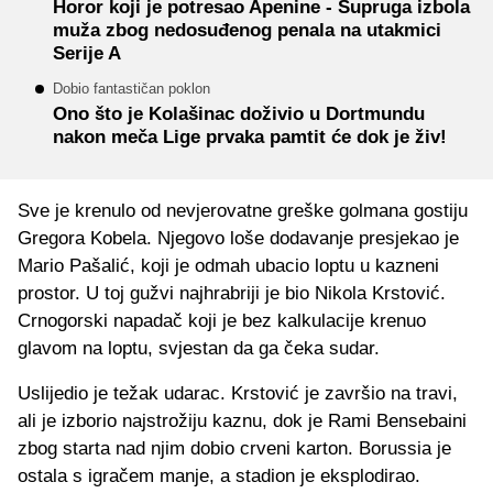
Horor koji je potresao Apenine - Supruga izbola
muža zbog nedosuđenog penala na utakmici
Serije A
Dobio fantastičan poklon
Ono što je Kolašinac doživio u Dortmundu
nakon meča Lige prvaka pamtit će dok je živ!
Sve je krenulo od nevjerovatne greške golmana gostiju
Gregora Kobela. Njegovo loše dodavanje presjekao je
Mario Pašalić, koji je odmah ubacio loptu u kazneni
prostor. U toj gužvi najhrabriji je bio Nikola Krstović.
Crnogorski napadač koji je bez kalkulacije krenuo
glavom na loptu, svjestan da ga čeka sudar.
Uslijedio je težak udarac. Krstović je završio na travi,
ali je izborio najstrožiju kaznu, dok je Rami Bensebaini
zbog starta nad njim dobio crveni karton. Borussia je
ostala s igračem manje, a stadion je eksplodirao.