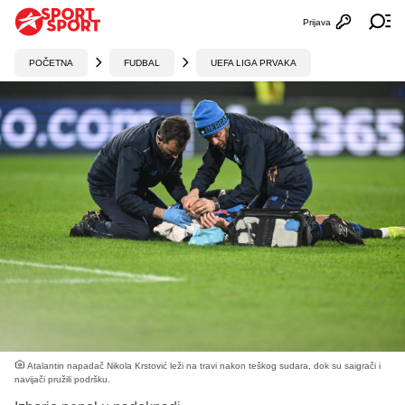
Prijava
Otvori profi
Ot
POČETNA
FUDBAL
UEFA LIGA PRVAKA
Atalantin napadač Nikola Krstović leži na travi nakon teškog sudara, dok su saigrači i
navijači pružili podršku.