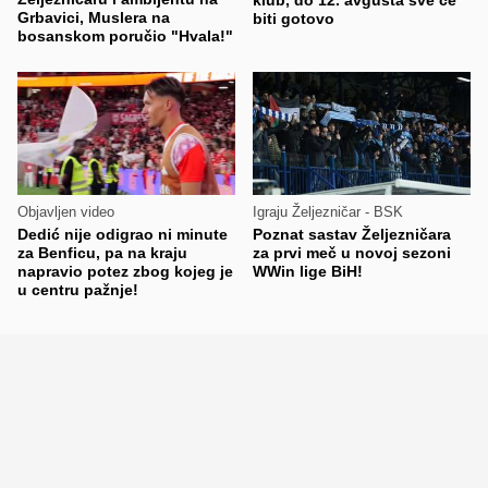
Grbavici, Muslera na
biti gotovo
bosanskom poručio "Hvala!"
Objavljen video
Igraju Željezničar - BSK
Dedić nije odigrao ni minute
Poznat sastav Željezničara
za Benficu, pa na kraju
za prvi meč u novoj sezoni
napravio potez zbog kojeg je
WWin lige BiH!
u centru pažnje!