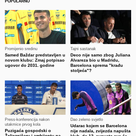
POPULARNO
Promijenio sredinu
Tajni sastanak
Samed Baždar predstavljen u
Deco nije samo zbog Juliana
novom klubu: Zmaj potpisao
Alvareza bio u Madridu,
ugovor do 2031. godine
Barcelona sprema "krađu
stoljeća"?
Press-konferencija nakon
Dao zeleno svjetlo
utakmice prvog kola
Udarac kojem se Barcelona
Puzigaća gospodski o
nije nadala, zvijezda napušta
Željezničaru i ambijentu na
klub, do 12. avgusta sve će