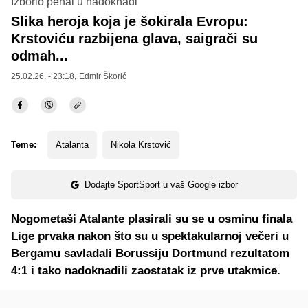
Izborio penal u nadoknadi
Slika heroja koja je šokirala Evropu:
Krstoviću razbijena glava, saigrači su
odmah...
25.02.26. - 23:18,
Edmir Škorić
Teme:
Atalanta
Nikola Krstović
Dodajte SportSport u vaš Google izbor
Nogometaši Atalante plasirali su se u osminu finala
Lige prvaka nakon što su u spektakularnoj večeri u
Bergamu savladali Borussiju Dortmund rezultatom
4:1 i tako nadoknadili zaostatak iz prve utakmice.