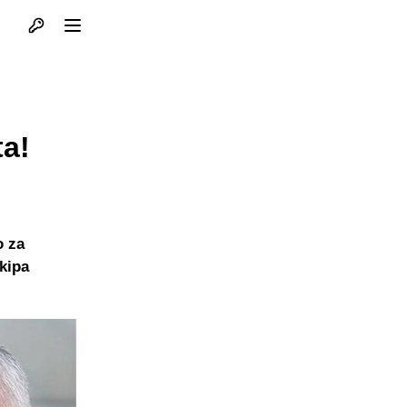
Otvori profil
Otvori meni
ta!
o za
ekipa