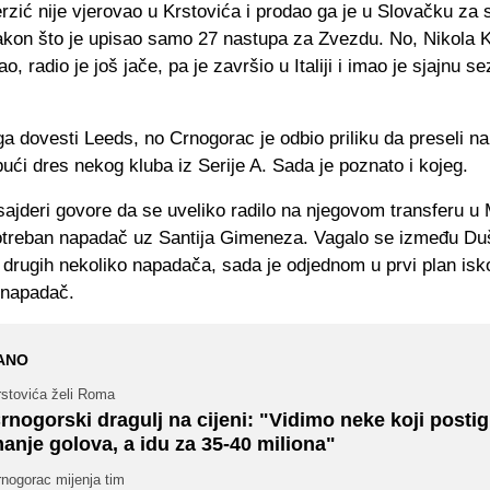
zić nije vjerovao u Krstovića i prodao ga je u Slovačku za
akon što je upisao samo 27 nastupa za Zvezdu. No, Nikola K
o, radio je još jače, pa je završio u Italiji i imao je sjajnu s
 dovesti Leeds, no Crnogorac je odbio priliku da preseli na
bući dres nekog kluba iz Serije A. Sada je poznato i kojeg.
sajderi govore da se uveliko radilo na njegovom transferu u 
otreban napadač uz Santija Gimeneza. Vagalo se između D
 drugih nekoliko napadača, sada je odjednom u prvi plan isk
 napadač.
ANO
rstovića želi Roma
rnogorski dragulj na cijeni: "Vidimo neke koji posti
anje golova, a idu za 35-40 miliona"
nogorac mijenja tim