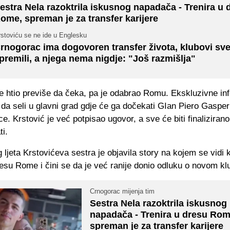
estra Nela razoktrila iskusnog napadača - Trenira u 
ome, spreman je za transfer karijere
rstoviću se ne ide u Englesku
rnogorac ima dogovoren transfer života, klubovi sv
premili, a njega nema nigdje: "Još razmišlja"
je htio previše da čeka, pa je odabrao Romu. Ekskluzivne inf
u da seli u glavni grad gdje će ga dočekati GIan Piero Gasperi
ce. Krstović je već potpisao ugovor, a sve će biti finalizirano
ti.
 ljeta Krstovićeva sestra je objavila story na kojem se vidi 
resu Rome i čini se da je već ranije donio odluku o novom kl
Crnogorac mijenja tim
Sestra Nela razoktrila iskusnog
napadača - Trenira u dresu Rom
spreman je za transfer karijere