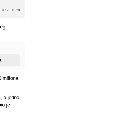
5.07.25. 00:20
jeg
.
ED
0 miliona
, a jedna
io je