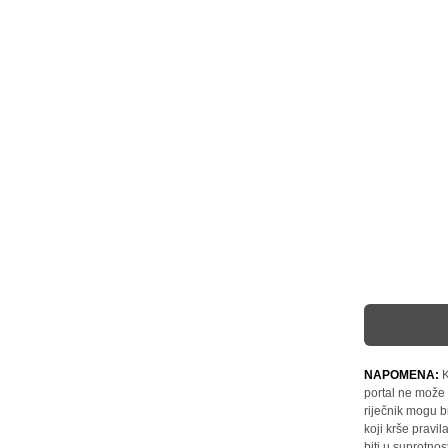
NAPOMENA:
K
portal ne može 
riječnik mogu b
koji krše pravi
biti u suprotnos