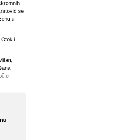
 skromnih
rstović se
ezonu u
 Otok i
Milan,
ušana
očio
gnu