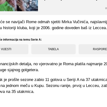
0
će se navijači Rome odmah sjetiti Mirka Vučinića, najslavni
 historiji kluba, koji je 2006. godine doveden baš iz Leccea
še informacija na temu Serie A:
VIJESTI
TABELA
RASPOR
nancijskih detalja, no vjerovatno je Roma platila najmanje 2
uge sjajnog golgetera.
k je prošle sezone zabio 11 golova u Seriji A na 37 utakmica
i na jednom meču u Kupu. Sezonu ranije, prvoj u Lecceu, zab
va na 35 utakmica.