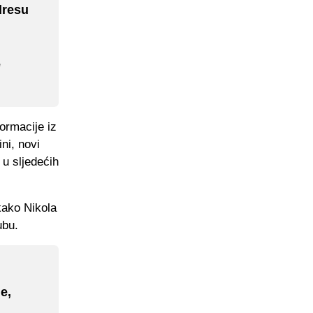
dresu
e
ormacije iz
ni, novi
 u sljedećih
kako Nikola
ubu.
e,