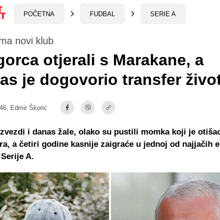
POČETNA
FUDBAL
SERIE A
ima novi klub
orca otjerali s Marakane, a
as je dogovorio transfer živo
:46,
Edmir Škorić
zvezdi i danas žale, olako su pustili momka koji je otiša
ra, a četiri godine kasnije zaigraće u jednoj od najjačih 
 Serije A.