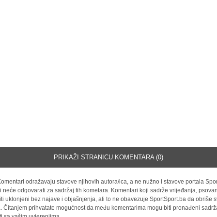
PRIKAŽI STRANICU KOMENTARA (0)
omentari odražavaju stavove njihovih autora/ica, a ne nužno i stavove portala Spor
i neće odgovarati za sadržaj tih kometara. Komentari koji sadrže vrijeđanja, psovan
iti uklonjeni bez najave i objašnjenja, ali to ne obavezuje SportSport.ba da obriše
la. Čitanjem prihvatate mogućnost da među komentarima mogu biti pronađeni sadrža
ti sa vašim uvjerenjima.