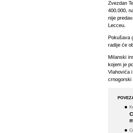
Zvezdan Ter
400.000, n
nije predava
Lecceu.
Pokušava ga
radije će o
Milanski in
kojem je p
Vlahovića i
crnogorski
POVEZ
K
C
m
Cr