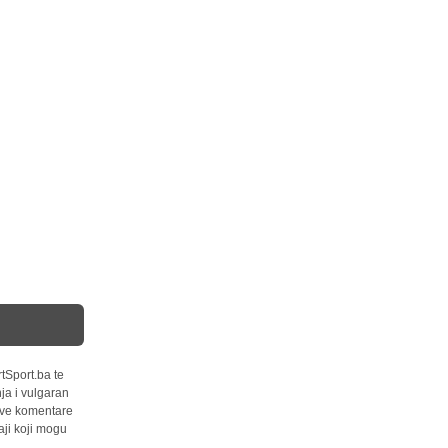
tSport.ba te
ja i vulgaran
 sve komentare
ji koji mogu