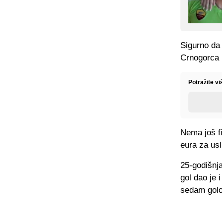
Sigurno da 
Crnogorca u
Potražite vi
Nema još fi
eura za usl
25-godišnja
gol dao je 
sedam golo