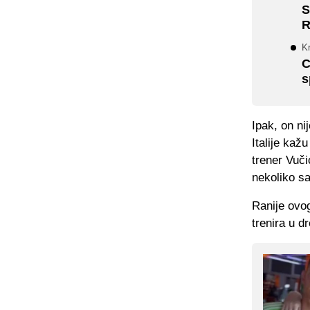
S
R
K
C
s
Ipak, on ni
Italije kaž
trener Vuči
nekoliko sa
Ranije ovog
trenira u d