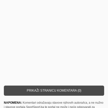
PRIKAŽI STRANICU KOMENTARA (0)
NAPOMENA:
Komentari odražavaju stavove njihovih autora/ica, a ne nužno
i stavove portala SportSport.ba te portal ne može i neće odgovarati za