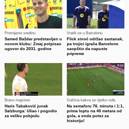
Promijenio sredinu
Vratili se u Barcelonu
Samed Baždar predstavljen u
Flick sinoć održao sastanak,
novom klubu: Zmaj potpisao
pa trojici igrača Barcelone
ugovor do 2031. godine
saopštio da napuste
pripreme
Bravo majstore
Golčina kakva se rijetko viđa
Haris Tabaković junak
Na semaforu 76. minuta i 1:1,
Salzburga: Ušao i pogodio
prima loptu na 40 metara od
za veliku pobjedu
gola, a onda potez za
historiju!