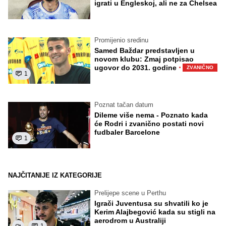
igrati u Engleskoj, ali ne za Chelsea
Promijenio sredinu
Samed Baždar predstavljen u
novom klubu: Zmaj potpisao
·
ugovor do 2031. godine
ZVANIČNO
1
Poznat tačan datum
Dileme više nema - Poznato kada
će Rodri i zvanično postati novi
fudbaler Barcelone
1
NAJČITANIJE IZ KATEGORIJE
Prelijepe scene u Perthu
Igrači Juventusa su shvatili ko je
Kerim Alajbegović kada su stigli na
aerodrom u Australiji