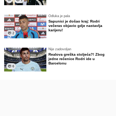
1
Odluka je pala
Sapunici je došao kraj: Rodri
večeras objavio gdje nastavlja
karijeru!
2
Nije zadovoljan
Realova greška stoljeća?! Zbog
jedne rečenice Rodri ide u
Barcelonu
6