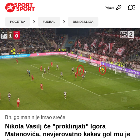
Prijava
Otvori profi
Ot
POČETNA
FUDBAL
BUNDESLIGA
Bh. golman nije imao sreće
Nikola Vasilj će "proklinjati" Igora
Matanovića, nevjerovatno kakav gol mu je