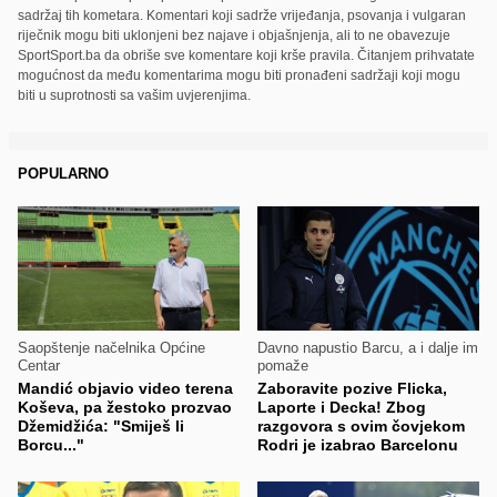
sadržaj tih kometara. Komentari koji sadrže vrijeđanja, psovanja i vulgaran
riječnik mogu biti uklonjeni bez najave i objašnjenja, ali to ne obavezuje
SportSport.ba da obriše sve komentare koji krše pravila. Čitanjem prihvatate
mogućnost da među komentarima mogu biti pronađeni sadržaji koji mogu
biti u suprotnosti sa vašim uvjerenjima.
POPULARNO
Saopštenje načelnika Općine
Davno napustio Barcu, a i dalje im
Centar
pomaže
Mandić objavio video terena
Zaboravite pozive Flicka,
Koševa, pa žestoko prozvao
Laporte i Decka! Zbog
Džemidžića: "Smiješ li
razgovora s ovim čovjekom
Borcu..."
Rodri je izabrao Barcelonu