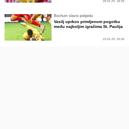
26.01.25. 19:26
Bochum slavio pobjedu
Vasilj uprkos primljenom pogotku
među najboljim igračima St. Paulija
15.01.25. 20:30