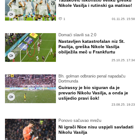
Nikole Vasilja i rutinski ga matirao!
1
01.11.25. 15:58
Domaći slavili sa 2:0
Nastavljen katastrofalan niz St.
Paulija, greška Nikole Vasilja
obilježila meč u Frankfurtu
25.10.25. 17:34
Bh. golman odbranio penal napadaču
Dortmunda
Guirassy je bio siguran da je
prevario Nikolu Vasilja, a onda je
uslijedio pravi šok!
23.08.25. 19:23
Ponovo sačuvao mrežu
Ni igrači Nice nisu uspjeli savladati
Nikolu Vasilja