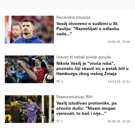
Nezavidna situacija
Vasilj otvoreno o sudbini u St.
Pauliju: "Razmišljati o odlasku
sada..."
28.04.26. 23:48
Uskoro bi trebali poslati ponude
Nikola Vasilj je "vruća roba",
poznato čiji skauti su u petak bili u
Hamburgu zbog našeg Zmaja
3
19.04.26. 11:51
Reprezentativac BiH
Vasilj izluđivao protivnike, pa
otvorio dušu: "Nisam mogao
vjerovati, to baš i nije..."
2
06.04.26. 10:28