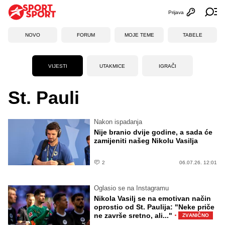
Prijava
Otvori profi
Ot
NOVO
FORUM
MOJE TEME
TABELE
VIJESTI
UTAKMICE
IGRAČI
St. Pauli
Nakon ispadanja
Nije branio dvije godine, a sada će
zamijeniti našeg Nikolu Vasilja
2
06.07.26. 12:01
Oglasio se na Instagramu
Nikola Vasilj se na emotivan način
oprostio od St. Paulija: "Neke priče
·
ne završe sretno, ali..."
ZVANIČNO