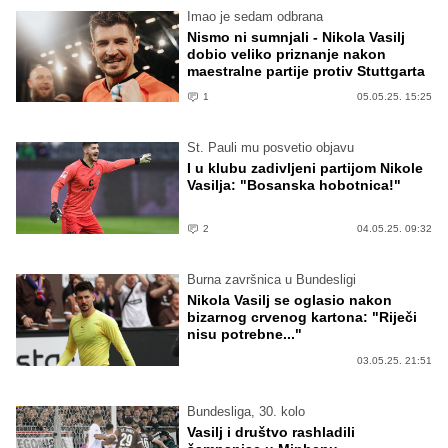
Imao je sedam odbrana
Nismo ni sumnjali - Nikola Vasilj
dobio veliko priznanje nakon
maestralne partije protiv Stuttgarta
1
05.05.25. 15:25
St. Pauli mu posvetio objavu
I u klubu zadivljeni partijom Nikole
Vasilja: "Bosanska hobotnica!"
2
04.05.25. 09:32
Burna završnica u Bundesligi
Nikola Vasilj se oglasio nakon
bizarnog crvenog kartona: "Riječi
nisu potrebne..."
03.05.25. 21:51
Bundesliga, 30. kolo
Vasilj i društvo rashladili