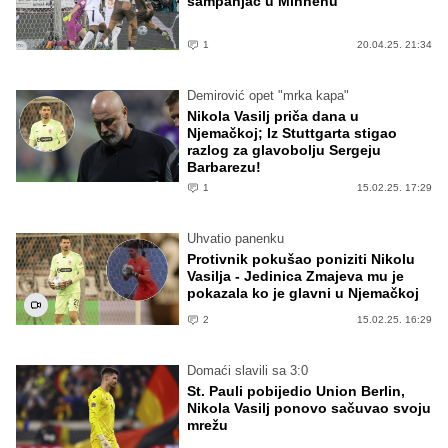
šampanjac u Minhenu
1
20.04.25. 21:34
Demirović opet "mrka kapa"
Nikola Vasilj priča dana u
Njemačkoj; Iz Stuttgarta stigao
razlog za glavobolju Sergeju
Barbarezu!
1
15.02.25. 17:29
Uhvatio panenku
Protivnik pokušao poniziti Nikolu
Vasilja - Jedinica Zmajeva mu je
pokazala ko je glavni u Njemačkoj
2
15.02.25. 16:29
Domaći slavili sa 3:0
St. Pauli pobijedio Union Berlin,
Nikola Vasilj ponovo sačuvao svoju
mrežu