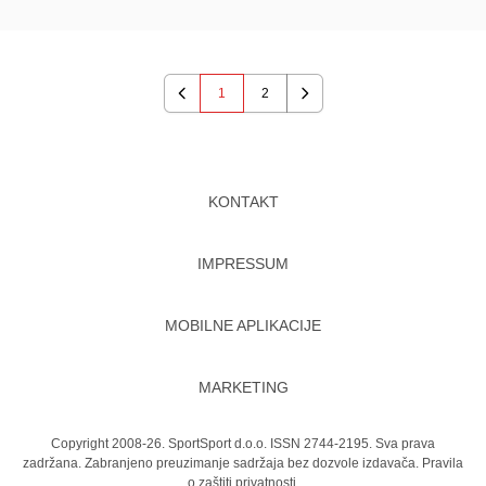
1
2
Previous
Next
KONTAKT
IMPRESSUM
MOBILNE APLIKACIJE
MARKETING
Copyright 2008-26. SportSport d.o.o. ISSN 2744-2195. Sva prava
zadržana. Zabranjeno preuzimanje sadržaja bez dozvole izdavača.
Pravila
o zaštiti privatnosti.