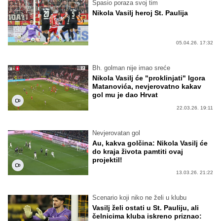
Spasio poraza svoj tim
Nikola Vasilj heroj St. Paulija
05.04.26. 17:32
Bh. golman nije imao sreće
Nikola Vasilj će "proklinjati" Igora
Matanovića, nevjerovatno kakav
gol mu je dao Hrvat
22.03.26. 19:11
Nevjerovatan gol
Au, kakva golčina: Nikola Vasilj će
do kraja života pamtiti ovaj
projektil!
13.03.26. 21:22
Scenario koji niko ne želi u klubu
Vasilj želi ostati u St. Pauliju, ali
čelnicima kluba iskreno priznao: