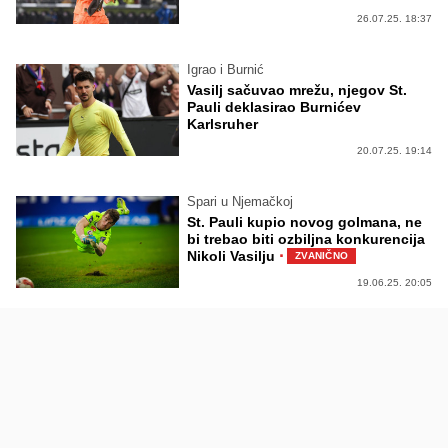
26.07.25. 18:37
Igrao i Burnić
Vasilj sačuvao mrežu, njegov St.
Pauli deklasirao Burnićev
Karlsruher
20.07.25. 19:14
Spari u Njemačkoj
St. Pauli kupio novog golmana, ne
bi trebao biti ozbiljna konkurencija
·
Nikoli Vasilju
ZVANIČNO
19.06.25. 20:05