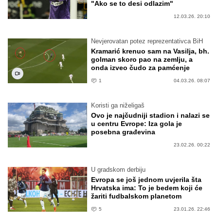
"Ako se to desi odlazim"
12.03.26. 20:10
Nevjerovatan potez reprezentativca BiH
Kramarić krenuo sam na Vasilja, bh.
golman skoro pao na zemlju, a
onda izveo čudo za pamćenje
1
04.03.26. 08:07
Koristi ga niželigaš
Ovo je najčudniji stadion i nalazi se
u centru Evrope: Iza gola je
posebna građevina
23.02.26. 00:22
U gradskom derbiju
Evropa se još jednom uvjerila šta
Hrvatska ima: To je bedem koji će
žariti fudbalskom planetom
5
23.01.26. 22:46