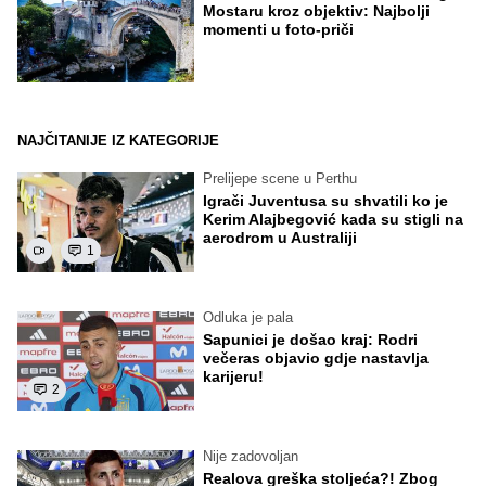
Mostaru kroz objektiv: Najbolji
momenti u foto-priči
NAJČITANIJE IZ KATEGORIJE
Prelijepe scene u Perthu
Igrači Juventusa su shvatili ko je
Kerim Alajbegović kada su stigli na
aerodrom u Australiji
1
Odluka je pala
Sapunici je došao kraj: Rodri
večeras objavio gdje nastavlja
karijeru!
2
Nije zadovoljan
Realova greška stoljeća?! Zbog