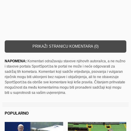
PRIKAŽI STRANICU KOMENTARA (0)
NAPOMENA:
Komentari odražavaju stavove njihovih autora/ica, a ne nužno
i stavove portala SportSport.ba te portal ne može i neće odgovarati za
sadržaj tih kometara. Komentari koji sadrže vrijeđanja, psovanja i vulgaran
riječnik mogu biti uklonjeni bez najave i objašnjenja, ali to ne obavezuje
SportSport.ba da obriše sve komentare koji krše pravila. Čitanjem prihvatate
mogućnost da među komentarima mogu biti pronađeni sadržaji koji mogu
biti u suprotnosti sa vašim uvjerenjima.
POPULARNO