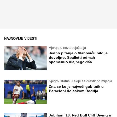
NAJNOVIJE VIJESTI
Vjeruje u nova pojačanja
Jedno pitanje o Vlahoviću bilo je
dovoljno: Spalletti odmah
spomenuo Alajbegovića
Njegov status u ekipi se drastično mijenja
Zna se ko je najveći gubitnik u
Barceloni dolaskom Rodrija
Jubilarni 10. Red Bull Cliff Diving u