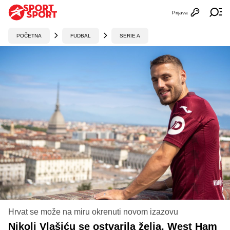
Prijava
Otvori profi
Ot
POČETNA
FUDBAL
SERIE A
Hrvat se može na miru okrenuti novom izazovu
Nikoli Vlašiću se ostvarila želja, West Ham