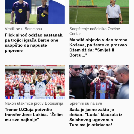
Vratili se u Barcelonu
Saopštenje načelnika Općine
Centar
Flick sinoć održao sastanak,
Mandić objavio video terena
pa trojici igrača Barcelone
Koševa, pa žestoko prozvao
saopštio da napuste
Džemidžića: "Smiješ li
pripreme
Borcu..."
Nakon utakmice protiv Botosanija
Spremni su na sve
Trener U.Cluja potvrdio
Sada je jasno zašto je
transfer Jove Lukića: "Želim
došao: "Luda" klauzula iz
mu sve najbolje"
Salahovog ugovora s
Turcima je otkrivena!