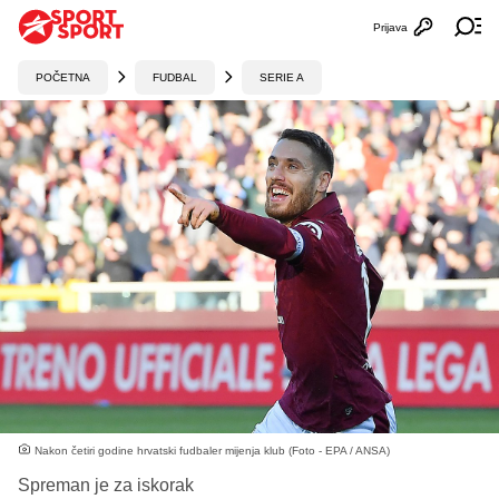
Prijava
Otvori profi
Ot
POČETNA
FUDBAL
SERIE A
Nakon četiri godine hrvatski fudbaler mijenja klub (Foto - EPA / ANSA)
Spreman je za iskorak