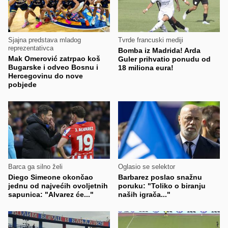
Sjajna predstava mladog
Tvrde francuski mediji
reprezentativca
Bomba iz Madrida! Arda
Mak Omerović zatrpao koš
Guler prihvatio ponudu od
Bugarske i odveo Bosnu i
18 miliona eura!
Hercegovinu do nove
pobjede
Barca ga silno želi
Oglasio se selektor
Diego Simeone okončao
Barbarez poslao snažnu
jednu od najvećih ovoljetnih
poruku: "Toliko o biranju
sapunica: "Alvarez će..."
naših igrača..."