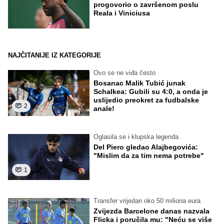
progovorio o završenom poslu
Reala i Viniciusa
NAJČITANIJE IZ KATEGORIJE
Ovo se ne viđa često
Bosanac Malik Tubić junak
Schalkea: Gubili su 4:0, a onda je
uslijedio preokret za fudbalske
2
anale!
Oglasila se i klupska legenda
Del Piero gledao Alajbegovića:
"Mislim da za tim nema potrebe"
1
Transfer vrijedan oko 50 miliona eura
Zvijezda Barcelone danas nazvala
Flicka i poručila mu: "Neću se više