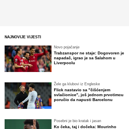
NAJNOVIJE VIJESTI
Novo pojačanje
Trabzanspor ne staje: Dogovoren je
napadač, igrao je sa Salahom u
Liverpoolu
Žele ga klubovi iz Engleske
Flick nastavio sa "čišćenjem
svlačionice", još jednom prvotimcu
poručio da napusti Barcelonu
Posebni je bio kratak i jasan
Ko čeka, taj i dočeka: Mourinho